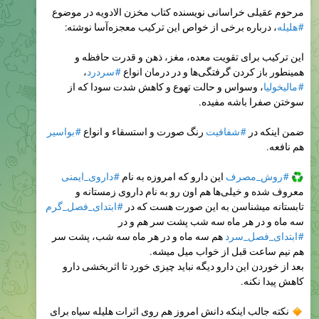
مرحوم عقیلی خراسانی نویسنده کتاب مخزن الادویه در موضوع
#هلیله
، درباره برخی از خواص این ترکیب معجزه‌آسا نوشته:
این ترکیب برای تقویت معده، مغز، ذهن و قدرت حافظه و
همینطور باز کردن گرفتگی‌ها و در درمان انواع
#سردرد
،
#مالیخولیا
، وسواس و حالت تهوع و کاهش شدت سودا که از
سوختن صفرا باشه مفیده.
ضمن اینکه در
#شفافیت
رنگ صورت و استسقاء و انواع
#بواسیر
هم نافعه.
#روش_مصرف
این دارو که امروزه به نام
#داروی_ایمنی
معروف شده و خیلی‌ها هم اون رو به نام داروی زمستانه و
تابستانه میشناسن به این صورت هست که در
#ابتدای_فصل_گرم
سه ماه و در هر ماه سه شب پشت سر هم و در
#ابتدای_فصل_سرد
هم سه ماه و در هر ماه سه شب، پشت سر
هم نیم ساعت قبل از خواب میل میشه.
بعد از خوردن این دارو دیگه نباید چیزی خورد تا اثربخشی دارو
کاهش پیدا نکنه.
نکته جالب اینکه دانش امروز هم روی اثرات هلیله سیاه برای