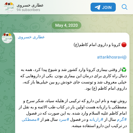
عطاری خسروی
JOIN
94 subscribers
May 4, 2020
عطاری خسروی
کرونا و داروی امام کاظم(ع)
@attarikhosravi
از وقتی بیماری کرونا وارد کشور شد و شیوع پیدا کرد، همه به
دنبال راه کاری برای درمان این بیماری بودن. یکی از داروهایی که
خیلی معروف شد و تونست جای خودش رو بین خیلی‌ها باز کنه،
داروی امام کاظم (ع) بود.
روش تهیه و نام این دارو که ترکیبی از هلیله سیاه، شکر سرخ و
مصطکی یا رازیانه هست اولین بار در کتاب طب الائمه و به نقل از
امام کاظم علیه السلام وارد شده. به این صورت که در فصول
#گرم
سال از
#رازیانه
و در فصول
#سرد
سال هم از
#مصطکی
در ترکیب این دارو استفاده میشه.