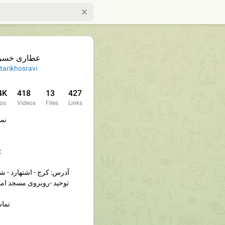
عطاری خسر
tarikhosravi
4K
418
13
427
os
Videos
Files
Links
نما
ارتباط با مدیر
آدرس: کرج - اشتهارد - شه
توحید -روبروی مسجد اما
تماس : ۹۷