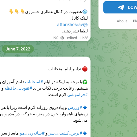
DOW
💠
عضویت در کانال عطاری خسروی
👇
👇
👇
لینک کانال
About
Bl
@attarikhosravi
لطفا نشر دهید.
190
edited
11:28
June 7, 2022
🔴
تدابیر ایام امتحانات
♻️
با توجه به اینکه در ایام
#امتحانات
دانش‌آموزان و
هستیم، رعایت برخی نکات برای
#تقویت_حافظه
و پ
#فراموشی
لازم است:
🔹
#ورزش
و پیاده‌روی روزانه لازم است زیرا با ه
زمینهای ناهموار، خون در مغز به حرکت درآمده و م
می‌شود.
🔹
#برس_کشیدن_سر
و
#شانه‌زدن_مو
ماساژ سر (