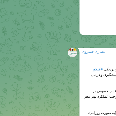
عطاری خسروی
 نزدیکی
#کنکور
یشگیری و درمان
ر قدم بخصوص در
وجب عملکرد بهتر مغز
به صورت روزانه)،