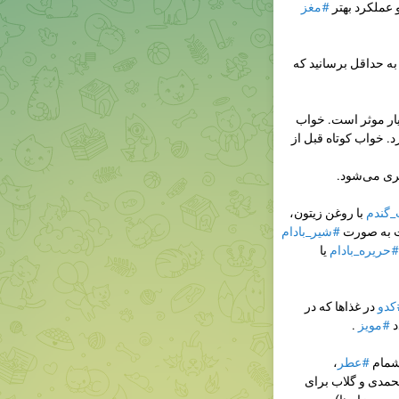
عملکرد بهتر
#مغز
 به حداقل برسانید که
یار موثر است. خواب
. خواب کوتاه قبل از
ری می‌شود.
گندم
با روغن زیتون،
ت به صورت
#شیر_بادام
#حریره_بادام
یا
کدو
در غذاها که در
#مویز
.
تشمام
#عطر
،
محمدی و گلاب برای