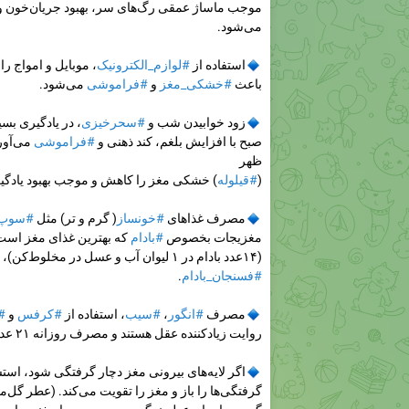
موجب ماساژ عمقی رگ‌های سر، بهبود جریان‌خون و 
می‌شود.
🔹
استفاده از
#لوازم_الکترونیک
، موبایل و امواج را
باعث
#خشکی_مغز
و
#فراموشی
می‌شود.
🔹
زود خوابیدن شب و
#سحرخیزی
، در یادگیری بس
صبح با افزایش بلغم، کند ذهنی و
#فراموشی
می‌آورد
ظهر
(
#قیلوله
) خشکی مغز را کاهش و موجب بهبود یادگی
🔹
مصرف غذاهای
#خونساز
( گرم و تر) مثل
#سوپ_
مغزیجات بخصوص
#بادام
که بهترین غذای مغز اس
(۱۴عدد بادام در ۱ لیوان آب و عسل در مخلوط‌کن)،
#فسنجان_بادام
.
🔹
مصرف
#انگور
،
#سیب
، استفاده از
#کرفس
و
#
روایت زیادکننده عقل هستند و مصرف روزانه ۲۱ عدد
🔹
اگر لایه‌های بیرونی مغز دچار گرفتگی شود، اس
گرفتگی‌ها را باز و مغز را تقویت می‌کند. (عطر گل‌