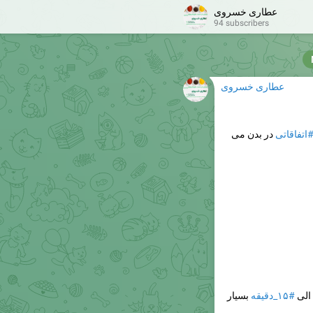
عطاری خسروی
94 subscribers
عطاری خسروی
اتفاقاتی
در بدن می
#۱۵_دقیقه
بسیار