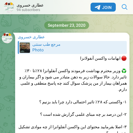
عطاری خسروی
JOIN
94 subscribers
September 23, 2020
عطاری خسروی
مرجع طب سنتی
Photo
ابهامات واکسن آنفولانزا
وزیر محترم بهداشت فرمودند واکسن آنفلوانزا ۲۸٪تا ۳۰٪
تاثیر دارد. حالا سوالات زیر به ذهن متبادر می شود و اگر بیماران و
همراهان بیمار از من پزشک سوال کنند چه پاسخ منطقی و علمی
دارم.
۱- واکسنی که ۲۸٪ تاثیر احتمالی دارد چرا باید بزنیم ؟
۲- این درصد بر چه مبنای علمی گزارش شده است ؟
۳- اصلا بفرمایید محتوای این واکسن آنفلوانزا از چه موادی تشکیل