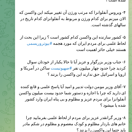
شده است ؟
۴- ویروس آنفلوانزا که مرتب ورژن آن تغییر میکند این واکسن که
الان میزنم برای کدام ورژن و مربوط به آنفلوانزای کدام تاریخ در
سالهای گذشته است.
۵- کشور سازنده این واکسن کدام کشور است ؟ زیرا این بحث از
لحاظ علمی برای مردم ایران که مورد هجمه
#بیوتروریسمی
هستند خیلی حائز اهمیت است
۶- جناب وزیر بزرگوار و عزیز آیا تا حالا یکبار از خودتان سوال
کردید چرا حدود چهار میلیون نفر
#صهیونیست
ساکن در آمریکا و
اروپا و اسرائیل حق ندارند این واکسن را بزنند ؟
۷- آقای وزیر مومن دولت تدبیر و امید آیا پاسخ علمی و قانع کننده
ای دارید که چرا با اجازه و دستور شما حدود بیست میلیون واکسن
آنفلوانزا برای مردم عزیز و مظلوم و بی پناه ایران وارد کشور
شده یا میشود ؟
۸- وزیر گرانقدر عزیز برای مردم از لحاظ علمی بفرمایید چرا
خانم های باردار مظلوم و کودک معصوم و مظلوم در شکم مادر
باید حتما این واکسن را بزنند ؟