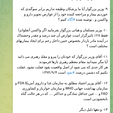
۹- وزیر بزرگوار آیا ما پزشکان وظیفه نداریم برابر سوگندی که
خوردیم بیمار و مراجعه کننده خود را از عوارض تجویز دارو و
واکسن و.. توصیه شده
#آگاه
کنیم ؟
۱۰- وزیر مسلمان و هیاتی بزرگوار بفرمایید اگر واکسن آنفلوانزا
فقط ۲۸٪ تاثیرگزار است عوارض آن چند درصد و چقدر وحشتناک
در آینده مادر باردار بخصوص جنین داخل رحم برای ایجاد بیماریهای
مختلف است ؟
۱۱- آقای وزیر بزرگوار که خودتان را پیرو و مقلد رهبری می دانید
آیا مگر نمیدانید مقام معظم رهبری بارها فرمودند
هر کار جدی که می شود از اصل واقعیت نفوذ غفلت نشود. غفلت
نکنیم که دشمن درصدد
#نفوذ
است ۱۳۹۴/۹/۴
۱۲ - آقای وزیر اعتماد مطلق به سازمان غذا و داروی آمریکا FDA و
سازمان بهداشت جهانی WHO و سازمان خواربار و کشاورزی
FAO و ... عین حداقل سادگی و حداکثر .... که در هر حالت گناه
نابخشودنی است.
۱۳- و دهها دلیل دیگر