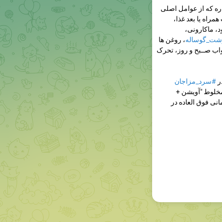
ره که از عوامل اصلی
مراه یا بعد غذا،
، ماکارونی،
شت_گوساله
، روغن ها
اب صــبح و روز، تحرک
ر
#سرد_مزاجان
خلوط "آویشن +