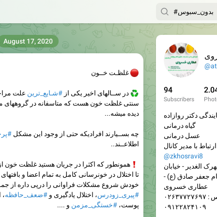
August 17, 2020
وی
@at
🔴
غلظـت خــون
94
2.0
♻️
در ســالهای اخیر یکی از
#شـایع_ترین
علت مراج
Subscribers
Phot
سنتی غلظت خون هست که متاسفانه در گروههای م
دیده میشه...
یندگی دکتر روازاده
گیاه درمانی
چه بســیارند افرادیکه حتی از وجود این مشکل
#پرخ
عسل درمانی
اطلاعــند..
 کانال:
@zkhosravi8
❗️
همونطور که اکثرا در جریان هستید غلظت خون ا
رک الغدیر - خیابان
تا اختلال در خونرسانی کامل به تمام اعضا و بافتهای
م جعفر صادق (ع) -
خودش شروع مشکلات فراوانی را درپی داره از جم
عطاری خسروی
#پیری_زودرس
، اختلال یادگیری و
#ضعف_حافظه
، 
۰۲۶۳۷۷۲۷۶
پوست،
#خستگی_مزمن
و ....
۰۹۱۲۲۸۲۴۱۰۹