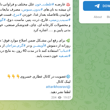
♨️
عارضـه
#غلظت_خون
علل مختلف و فراوانی دا
DOW
آن میشه به نان های
#بدون_سبوس
، مصرف مایعات ه
خوابیدن بلافاصله بعداز غذا، خوردن
#مرغ
، فست فود
About
Bl
#سـیب_زمینی
، قارچ، ذرت، پنیر، ماست، دوغ،
#گو
و محصولات کارخانه ای، چای، قندوشکر صنعتی، خو
بدنی پایین و ..... اشاره کرد
🌿
برای رفع این مشـکل ضمن اصلاح موارد فوق ؛ د
روزانه از دمنوش
#آویشــن
و در
#گرم_مزاجان
از م
#عـناب
" استفاده کنند تا در مدت 40 روز، به نتایج درمانی فوق العاده در
#تصـفیه
خون دست یابند.
💠
عضویت در کانال عطاری خسروی
👇
👇
👇
لینک کانال
@attarikhosravi
لطفا نشر دهید.
204
19:07