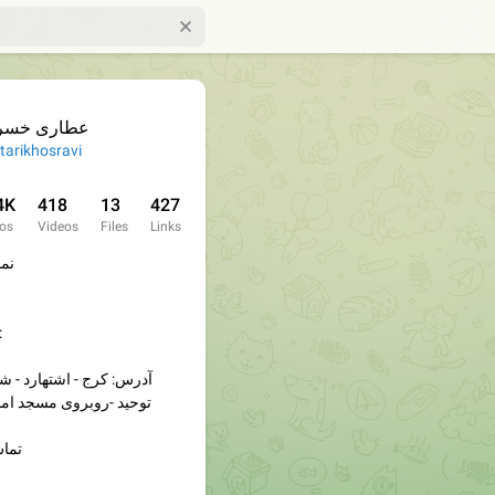
عطاری خسر
tarikhosravi
4K
418
13
427
os
Videos
Files
Links
نما
ارتباط با مدیر
آدرس: کرج - اشتهارد - شه
توحید -روبروی مسجد اما
تماس : ۹۷