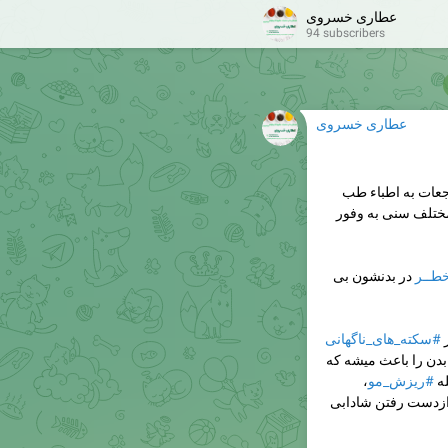
عطاری خسروی
94 subscribers
عطاری خسروی
عات به اطباء طب
ختلف سنی به وفور
طــر
در بدنشون بی
ز
#سکته_های_ناگهانی
 بدن را باعث میشه که
له
#ریزش_مو
،
ازدست رفتن شادابی