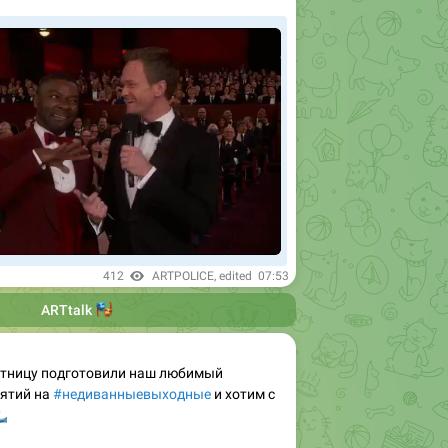
412
ARTPOLICE
, edited
07:53
🎭
ARTtalk
ятницу подготовили наш любимый
ятий на
#недиванныевыходные
и хотим с
