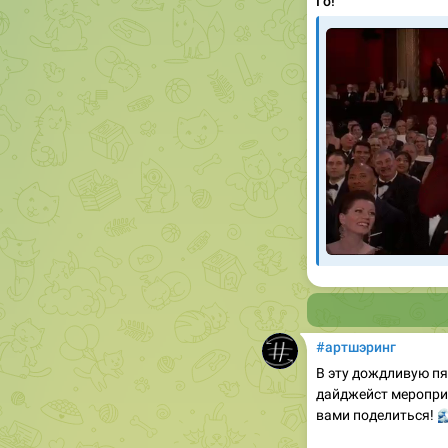
Го!
#артшэринг
В эту дождливую п
дайджейст меропри

вами поделиться!