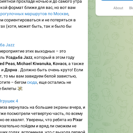
риятной прохладе ночью и до самого утра
кой формат ближе для вас, но вот вам
About
Bl
прогулочных маршрутов по Москве
,
м сориентироваться и не потеряться в
ах (хотя, может быть, так и было бы
ба Jazz
мероприятие этих выходных – это
аль
Усадьба Jazz
, который в этом году
yed Peas
,
Michael Kiwanuka
,
Kovacs
, а также
а
и
Дорна
. Должно быть очень круто! Если
т, то мы вам завидуем белой завистью,
хотите – бегом
сюда
, еще остались не
е билеты
💸
Игрушек 4
иза вернулась на большие экраны вчера, и
 уже посмотрели четвертую часть, по всему
но ее хвалят. Уверены, что ребята из
Pixar
бязательно пойдем и вряд ли сможем не
ших годах, вспоминая, что с выхода первой