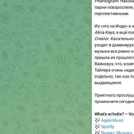
Phantogram
. Након
парни повзрослели,
перспективными.
Из «это не Инди» к 
Alicia Keys
, а ещё п
Creator
. Касательно
уходит в доминиру
музыка все равно хо
пришла из прошлого
Вайнхауз, что, коне
Тайлера очень над
отдельно, так как 
выдающаяся.
Приятного прослуши
промокните сегодн
What's w/Indie? – Vol
🎶
Apple Music
🎶
Spotify
🎶
Яндекс.Музыка