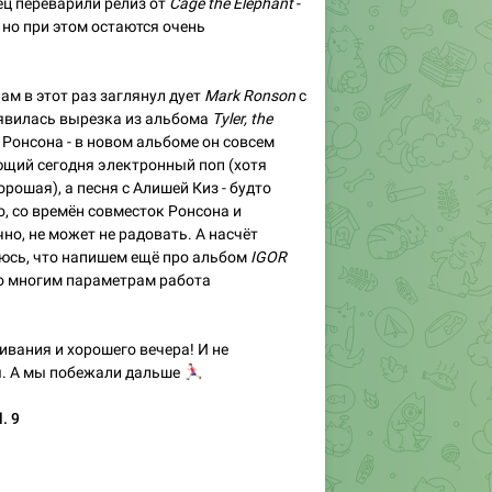
ец переварили релиз от
Cage the Elephant
-
 но при этом остаются очень
нам в этот раз заглянул дует
Mark Ronson
с
оявилась вырезка из альбома
Tyler, the
 Ронсона - в новом альбоме он совсем
ющий сегодня электронный поп (хотя
рошая), а песня с Алишей Киз - будто
, со времён совместок Ронсона и
чно, не может не радовать. А насчёт
еюсь, что напишем ещё про альбом
IGOR
по многим параметрам работа
вания и хорошего вечера! И не
я. А мы побежали дальше
🏃🏻‍♂️
. 9