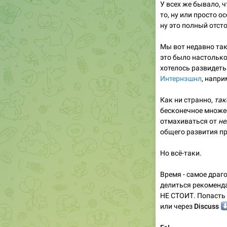
У всех же бывало, 
то, ну или просто о
ну это полный отст
Мы вот недавно так
это было настолько
хотелось развидеть
Интернэшнл
, напри
Как ни странно,
так
бесконечное множес
отмахиваться от
не
общего развития п
Но всё-таки.
Время - самое драго
делиться рекоменд
НЕ СТОИТ. Попасть 
или через
Discuss