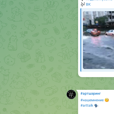
🎶
ВК
#артшэринг

#нашемнение
🗣
#arttalk