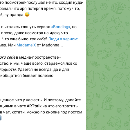
что посмотрел-послушал нечто, сходил куда-
сознал, что зря потерял время, потому что,
ой, ну правда
😅
 пытались глянуть сериал
«Bonding»
, но
 плохо, даже несмотря на идею, что
. Что еще было
так себе
?
Люди в черном:
мер. Или
Madame X
от Madonna...
ого себе
в медиа-пространстве -
тво, и мы, чаще всего, стараемся ловко
годноты
. Удается не всегда, да и для
риобщаться бывает полезно.
ценное, что у нас есть. И поэтому, давайте
ациями в чате
ARTtalk
на что его тратить
в чат, кстати, можно по кнопке под постом
⬇