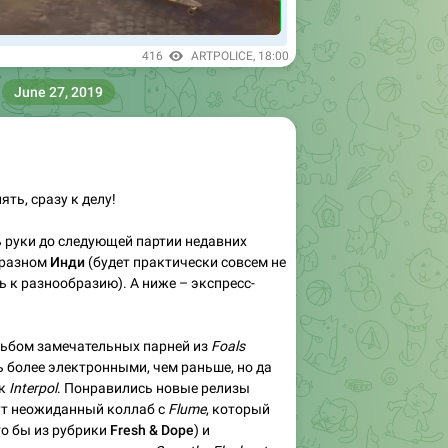
416
ARTPOLICE
,
18:00
June 27, 2019
ть, сразу к делу!
 руки до следующей партии недавних
 разном
Инди
(будет практически совсем не
ь к разнообразию). А ниже – экспресс-
льбом замечательных парней из
Foals
ь более электронными, чем раньше, но да
ек
Interpol
. Понравились новые релизы
ут неожиданный коллаб с
Flume
, который
то бы из рубрики
Fresh & Dope
) и