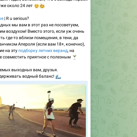
уже около 24 лет
👨‍🦳
👩‍🦳
ые
| R u serious?
дных мы вам в этот раз не посоветуем,
м воздухом! Вместо этого, если уж очень
ь где-то вблизи помещения, в тени, да
анчиком Апероля (если вам 18+, конечно),
ие на эту
подборку летних веранд
, на
е совместить приятное с полезным
🍸
емых выходных вам, друзья.
ддерживать водный баланс!
🌊