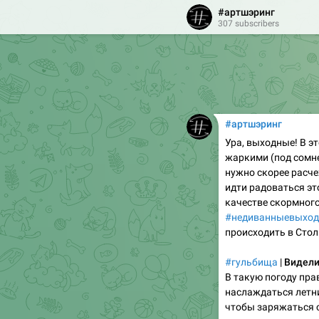
#артшэринг
307 subscribers
#артшэринг
Ура, выходные! В э
жаркими (под сомне
нужно скорее расче
идти радоваться эт
качестве скормного
#недиванныевыхо
происходить в Стол
#гульбища
|
Видели
В такую погоду пра
наслаждаться летни
чтобы заряжаться с