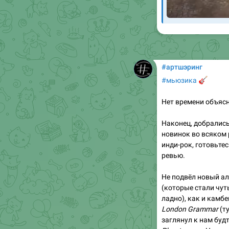
#артшэринг
🎸
#мьюзика
Нет времени объясня
Наконец, добрались
новинок во всяком
инди-рок, готовьтес
ревью.
Не подвёл новый а
(которые стали чут
ладно), как и камб
London Grammar
(т
заглянул к нам буд