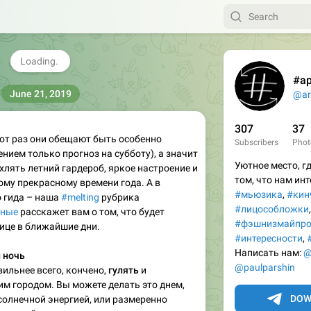
387
ARTPOLICE
, edited
17:38
🌊
3
#а
June 21, 2019
@ar
307
37
тот раз они обещают быть особенно
Subscribers
Phot
нием только прогноз на субботу), а значит
Уютное место, г
хлять летний гардероб, яркое настроение и
том, что нам инт
ому прекрасному времени года. А в
#мьюзика
,
#кин
 гида – наша
#melting
рубрика
#лицособложки
дные
расскажет вам о том, что будет
#фэшнизмайпр
ице в ближайшие дни.
#интересности
,
Написать нам:
@
 ночь
@paulparshin
вильнее всего, кончено,
гулять
и
м городом. Вы можете делать это днем,
DOW
олнечной энергией, или размеренно