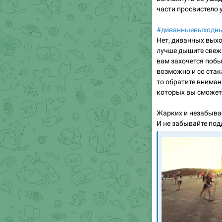
части просвистело 
#диванныевыходн
Нет, диванных выхо
лучше дышите свежи
вам захочется побыт
возможно и со стак
то обратите вниман
которых вы сможет
Жарких и незабыва
И не забывайте по