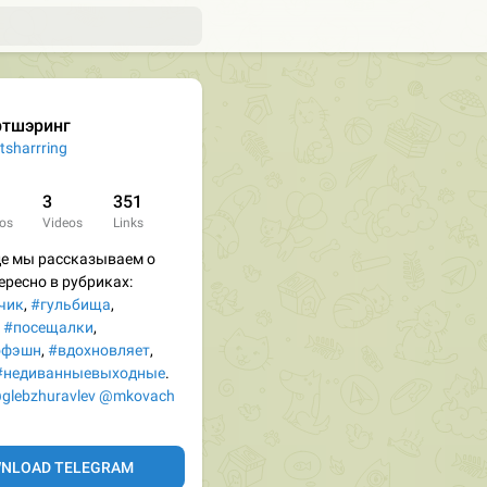
ртшэринг
tsharrring
3
351
os
Videos
Links
де мы рассказываем о
ересно в рубриках:
чик
,
#гульбища
,
,
#посещалки
,
офэшн
,
#вдохновляет
,
#недиванныевыходные
.
glebzhuravlev
@mkovach
NLOAD TELEGRAM