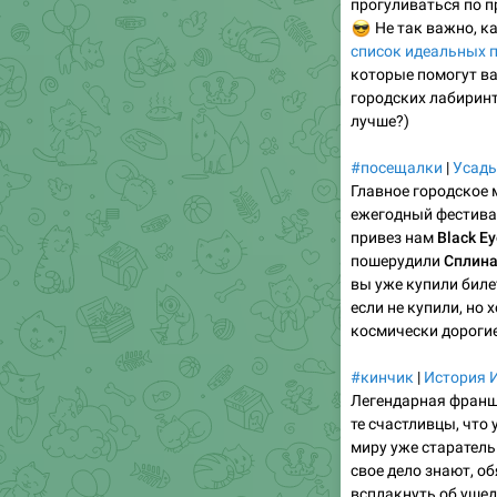
прогуливаться по п
😎
Не так важно, ка
список идеальных 
которые помогут ва
городских лабиринт
лучше?)
#посещалки
|
Усадь
Главное городское 
ежегодный фестив
привез нам
Black E
пошерудили
Сплин
вы уже купили биле
если не купили, но 
космически дороги
#кинчик
|
История 
Легендарная франш
те счастливцы, что
миру уже старатель
свое дело знают, о
всплакнуть об ушед