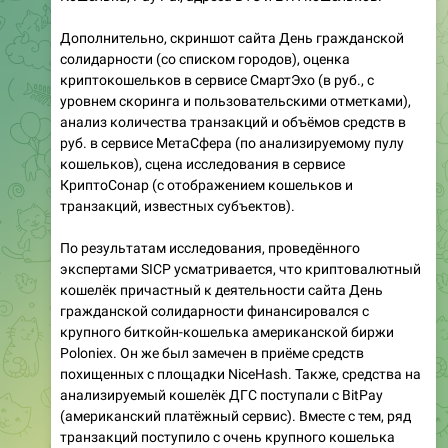
Дополнительно, скриншот сайта День гражданской
солидарности (со списком городов), оценка
криптокошельков в сервисе СмартЭхо (в руб., с
уровнем скоринга и пользовательскими отметками),
анализ количества транзакций и объёмов средств в
руб. в сервисе МетаСфера (по анализируемому пулу
кошельков), сцена исследования в сервисе
КриптоСонар (с отображением кошельков и
транзакций, известных субъектов).
По результатам исследования, проведённого
экспертами SICP усматривается, что криптовалютный
кошелёк причастный к деятельности сайта День
гражданской солидарности финансировался с
крупного биткойн-кошелька американской биржи
Poloniex. Он же был замечен в приёме средств
похищенных с площадки NiceHash. Также, средства на
анализируемый кошелёк ДГС поступали с BitPay
(американский платёжный сервис). Вместе с тем, ряд
транзакций поступило с очень крупного кошелька