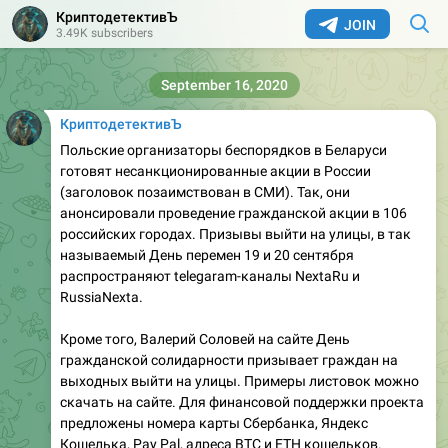
КриптодетективЪ
JOIN
3.49K subscribers
September 16, 2020
КриптодетективЪ
Польские организаторы беспорядков в Беларуси
готовят несанкционированные акции в России
(заголовок позаимствован в СМИ). Так, они
анонсировали проведение гражданской акции в 106
российских городах. Призывы выйти на улицы, в так
называемый День перемен 19 и 20 сентября
распространяют telegaram-каналы NextaRu и
RussiaNexta.
Кроме того, Валерий Соловей на сайте День
гражданской солидарности призывает граждан на
выходных выйти на улицы. Примеры листовок можно
скачать на сайте. Для финансовой поддержки проекта
предложены номера карты Сбербанка, Яндекс
Кошелька, Pay Pal, адреса BTC и ETH кошельков.