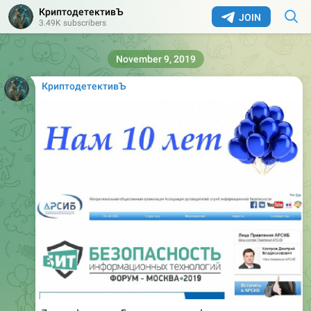
КриптодетективЪ
JOIN
3.49K subscribers
November 9, 2019
КриптодетективЪ