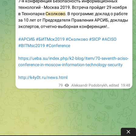
7-я конференция Безопасность информационных
технологий - Москва 2019. Встреча пройдет 29 ноября
в Технопарке
Сколково
. В программе: доклад о работе
за 10 лет от Председателя Правления АРСИБ, доклады
экспертов, отчетно-выборная конференция!..
#АРСИБ
#БИТМск2019
#Сколково
#SICP
#ACISO
#BITMsc2019
#Conference
https://ueba.su/index.php/k2-blog/item/70-seventh-aciso-
conference-in-moscow-information-technology-security
http://k4y0t.ru/news.html
79
Aleksandr Podobnykh
, edited
19:48