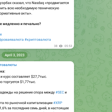
 Ауэрбах сказал, что Nasdaq «продвигается
учить всю необходимую техническую
нормативные акты».
се медленно и печально?
е
фроваявалюта
#криптовалюта
38
05:53
April 3, 2023
птовалюты
ка:
 и курс составляет $27,7тыс.
о торгуется $1,77тыс.
надежды на решение спора между
#SEC
и
та по рыночной капитализации
#XRP
1,6% за последние семь дней, в настоящее