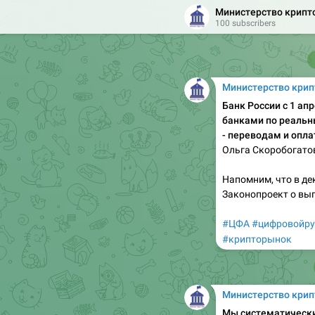
Министерство крип
100 subscribers
Министерство кри
Банк России с 1 ап
банками по реальн
- переводам и опла
Ольга Скоробогатов
Напомним, что в де
Законопроект о вып
#ЦФА
#цифровойру
#крипторынок
Министерство кри
Мы систематически