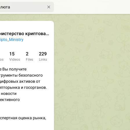
истерство криптовалюты
ipto_Ministry
15
2
229
os
Videos
Files
Links
е Вы получите
трументы безопасного
цифровых активов от
ипторынка и госорганов.
 новости
ективного
спертная оценка рынка,