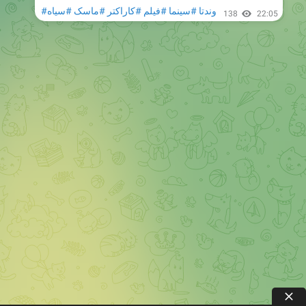
#وندتا
#سینما
#فیلم
#کاراکتر
#ماسک
#سیاه
138
22:05