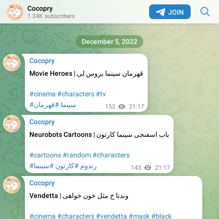
Cocopry
JOIN
1.34K subscribers
December 5, 2022
Cocopry
Movie Heroes
|
قهرمان سینما بروس لی
#cinema
#characters
#tv
#سینما
#قهرمان
152
21:17
Cocopry
Neurobots Cartoons
|
باب اسفنجی سینما کارتون
#cartoons
#random
#characters
#رندوم
#کارتون
#سینما
143
21:17
Cocopry
Vendetta
|
وندتا خ مثل خون خواهی
#cinema
#characters
#vendetta
#mask
#black