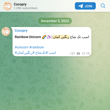
Cocopry
JOIN
1.35K subscribers
December 5, 2022
Cocopry
🌈
🦄
Rainbow Unicorn
|
کمان
رنگین
اسب تک شاخ
#unicorn
#rainbow
#اسب
#تک‌شاخ
#رنگین‌کمان
127
21:19