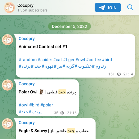
Cocopry
JOIN
1.35K subscribers
December 5, 2022
Cocopry
Animated Contest set #1
#random
#spider
#cat
#tiger
#owl
#coffee
#bird
#رندوم
#عنکبوت
#گربه
#ببر
#قهوه
#جغد
#پرنده
151
21:14
Cocopry
🦉
Polar Owl
|
قطبی
جغد
پرنده
#owl
#bird
#polar
#پرنده
#جغد
135
21:16
Cocopry
Eagle & Snowy
|
عاشق ناز
جغد
عقاب و