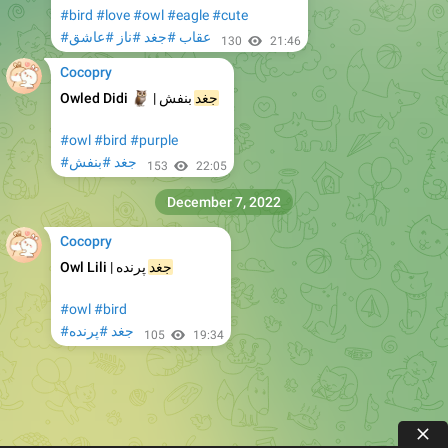
#bird
#love
#owl
#eagle
#cute
#عقاب
#جغد
#ناز
#عاشق
130
21:46
Cocopry
🦉
Owled Didi
|
بنفش
جغد
#owl
#bird
#purple
#جغد
#بنفش
153
22:05
December 7, 2022
Cocopry
Owl Lili
|
پرنده
جغد
#owl
#bird
#جغد
#پرنده
105
19:34