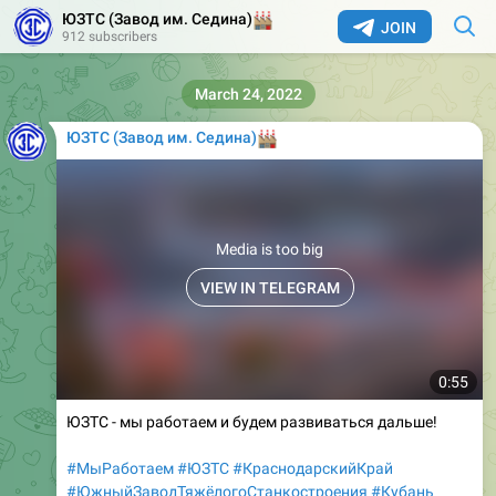
ЮЗТС (Завод им. Седина)
🏭
JOIN
912 subscribers
March 24, 2022
ЮЗТС (Завод им. Седина)
🏭
Media is too big
VIEW IN TELEGRAM
0:55
ЮЗТС - мы работаем и будем развиваться дальше!
#МыРаботаем
#ЮЗТС
#КраснодарскийКрай
#ЮжныйЗаводТяжёлогоСтанкостроения
#Кубань