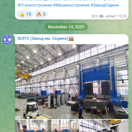
#Станкостроение
#Машиностроение
#ЗаводСедина
🔥
13
5
👍
503
edited
15:25
November 14, 2025
ЮЗТС (Завод им. Седина)
🏭