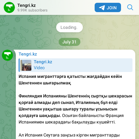
Tengri.kz
көршілік және стратегиялық әріптестік байланыстарын
JOIN
9.99K subscribers
нығайтуға бағытталған сындарлы бастамаларды
ілгерілетуді жалғастырады.
🤡
🤔
79
2
1
👍
1.27K
11:34
Tengri.kz
Tengri.kz
Video
Испания мигранттарға қатысты жағдайдан кейін
Шенгеннен шығарылмақ
Финляндия Испанияны Шенгеннің сыртқы шекарасын
қорғай алмады деп сынап, Италияның бұл елді
Шенгеннен уақытша шығару туралы ұсынысын
қолдауға шақырды.
Осыған байланысты Франция
Испаниямен шекарадағы бақылауды күшейтті.
Ал Испания Сеутаға заңсыз кірген мигранттарды
Мароккоға қайтаруды бастап, Рабатпен шекарадағы
үйлестіруді күшейтті. Испан БАҚ-ының мәліметінше,