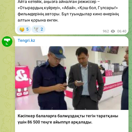
фильмдерінің авторы. Бұл туындылар кино өнерінің
алтын қорына енген.
😢
5
2
🕊
962
06:40
Tengri.kz
Кәсіпкер балаларға балмұздақты тегін таратқаны
үшін 86 500 теңге айыппұл арқалады.
Оқиға Ақтауда болған. Нысанның ашылуына орай
кәсіпкер балаларға 50 порция балмұздақ пен 30