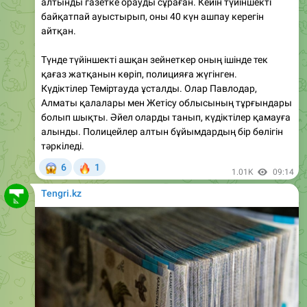
айтқан.
Түнде түйіншекті ашқан зейнеткер оның ішінде тек
қағаз жатқанын көріп, полицияға жүгінген.
Күдіктілер Теміртауда ұсталды. Олар Павлодар,
Алматы қалалары мен Жетісу облысының тұрғындары
болып шықты. Әйел оларды танып, күдіктілер қамауға
алынды. Полицейлер алтын бұйымдардың бір бөлігін
тәркіледі.
😱
🔥
6
1
1.01K
09:14
Tengri.kz