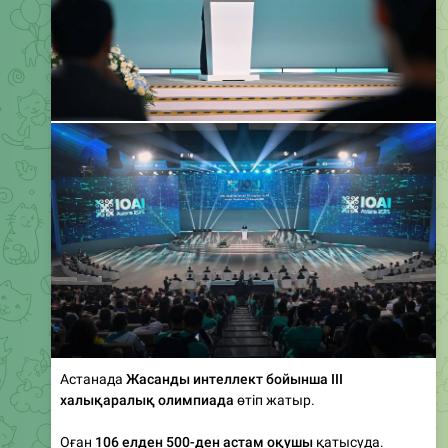
Астанада
Жасанды интеллект бойынша III
халықаралық олимпиада
өтіп жатыр.
Оған
106 елден 500-ден астам оқушы
қатысуда.
Олимпиаданың ашылу салтанатына Мемлекет
басшысы қатысып, сөз сөйледі.