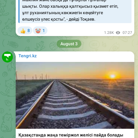
өлшеусіз үлес қосты", - дейді Тоқаев.
🤡
8
1
👍
1.28K
07:27
August 3
Tengri.kz
Қазақстанда жаңа теміржол желісі пайда болады
БҚО-да Индербор – Орал жаңа теміржолын салу