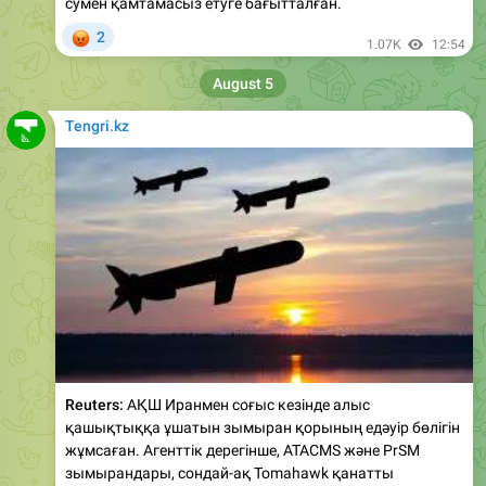
August 5
Tengri.kz
Reuters:
АҚШ Иранмен соғыс кезінде алыс
қашықтыққа ұшатын зымыран қорының едәуір бөлігін
жұмсаған. Агенттік дерегінше, ATACMS және PrSM
зымырандары, сондай-ақ Tomahawk қанатты
зымырандары, Patriot пен THAAD жүйелеріне арналған
оқ-дәрілер қоры айтарлықтай азайған.