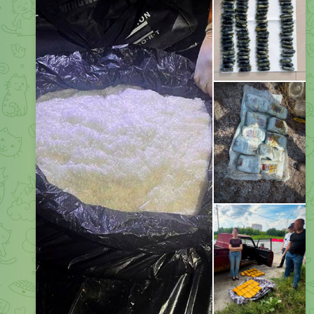
Фотосуреттерде – тыйым салынған есірткі заттары.