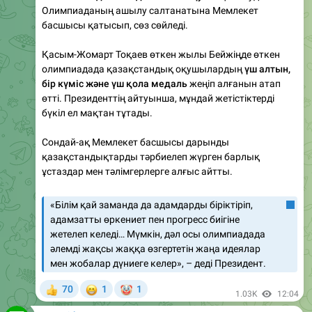
Қасым-Жомарт Тоқаев өткен жылы Бейжіңде өткен
олимпиадада қазақстандық оқушылардың
үш алтын,
бір күміс және үш қола медаль
жеңіп алғанын атап
өтті. Президенттің айтуынша, мұндай жетістіктерді
бүкіл ел мақтан тұтады.
Сондай-ақ Мемлекет басшысы дарынды
қазақстандықтарды тәрбиелеп жүрген барлық
ұстаздар мен тәлімгерлерге алғыс айтты.
«Білім қай заманда да адамдарды біріктіріп,
адамзатты өркениет пен прогресс биігіне
жетелеп келеді… Мүмкін, дәл осы олимпиадада
әлемді жақсы жаққа өзгертетін жаңа идеялар
мен жобалар дүниеге келер», – деді Президент.
😁
🤡
70
1
1
👍
1.03K
12:04
Tengri.kz