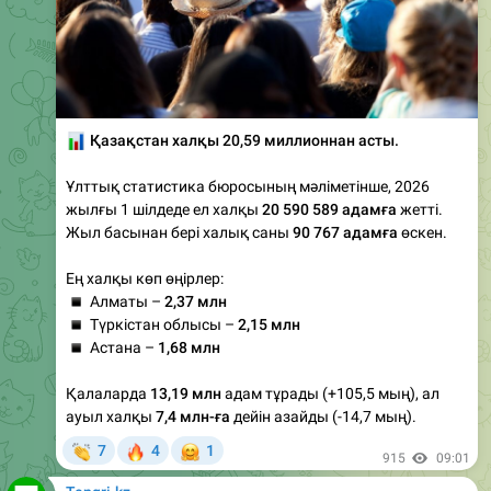
📊
Қазақстан халқы 20,59 миллионнан асты.
Ұлттық статистика бюросының мәліметінше, 2026
жылғы 1 шілдеде ел халқы
20 590 589 адамға
жетті.
Жыл басынан бері халық саны
90 767 адамға
өскен.
Ең халқы көп өңірлер:
▪️
Алматы –
2,37 млн
▪️
Түркістан облысы –
2,15 млн
▪️
Астана –
1,68 млн
Қалаларда
13,19 млн
адам тұрады (+105,5 мың), ал
ауыл халқы
7,4 млн-ға
дейін азайды (-14,7 мың).
👏
🔥
🤗
7
4
1
915
09:01
Tengri.kz
Емханалардың жұмыс істеу ережелері жаңартылды.