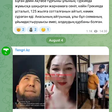
ұсталып, 125 жылға сотталғанын айтып, көмек
сұраған еді. Анасының айтуынша, ұлы бұл схеманың
ұйымдастырушысы емес, алдаудың құрбаны болған.
🤯
🗿
🤔
2
2
1
1.1K
14:30
August 4
Tengri.kz
Қазақстанда интернетті треш-стримерлерден
“тазарту“ жалғасып жатыр