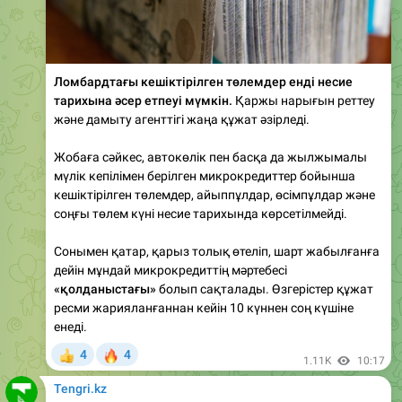
Ломбардтағы кешіктірілген төлемдер енді несие
тарихына әсер етпеуі мүмкін.
Қаржы нарығын реттеу
және дамыту агенттігі жаңа құжат әзірледі.
Жобаға сәйкес, автокөлік пен басқа да жылжымалы
мүлік кепілімен берілген микрокредиттер бойынша
кешіктірілген төлемдер, айыппұлдар, өсімпұлдар және
соңғы төлем күні несие тарихында көрсетілмейді.
Сонымен қатар, қарыз толық өтеліп, шарт жабылғанға
дейін мұндай микрокредиттің мәртебесі
«қолданыстағы»
болып сақталады. Өзгерістер құжат
ресми жарияланғаннан кейін 10 күннен соң күшіне
енеді.
🔥
4
4
👍
1.11K
10:17
Tengri.kz