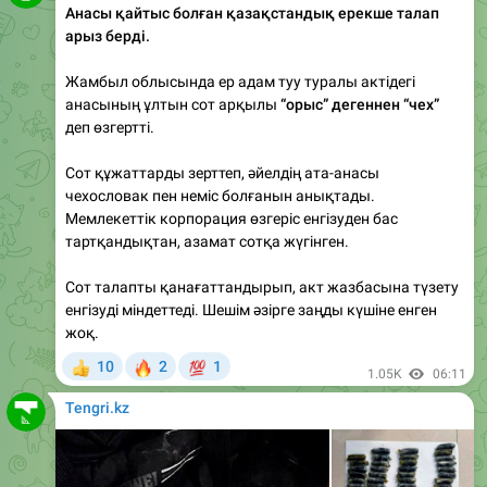
Жамбыл облысында ер адам туу туралы актідегі
анасының ұлтын сот арқылы
“орыс” дегеннен “чех”
деп өзгертті.
Сот құжаттарды зерттеп, әйелдің ата-анасы
чехословак пен неміс болғанын анықтады.
Мемлекеттік корпорация өзгеріс енгізуден бас
тартқандықтан, азамат сотқа жүгінген.
Сот талапты қанағаттандырып, акт жазбасына түзету
енгізуді міндеттеді. Шешім әзірге заңды күшіне енген
жоқ.
🔥
💯
10
2
1
👍
1.05K
06:11
Tengri.kz