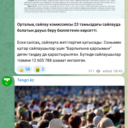
Орталық сайлау комиссиясы 23 тамыздағы сайлауда
болатын дауыс беру бюллетенін көрсетті.
Еске салсақ, сайлауға жеті партия қатысады. Сонымен
қатар сайлаушылар үшін “Барлығына қарсымын”
деген таңдау да қарастырылған. Бүгінде сайлаушылар
тізіміне 12 605 788 азамат енгізілген.
🤮
58
2
👍
971
edited
08:45
Tengri.kz