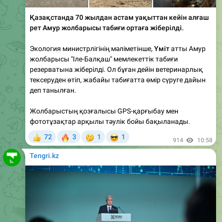
рет Амур жолбарысы табиғи ортаға жіберілді.
Экология министрлігінің мәліметінше,
Үміт
атты Амур
жолбарысы "Іле-Балқаш" мемлекеттік табиғи
резерватына жіберілді. Ол бұған дейін ветеринарлық
тексеруден өтіп, жабайы табиғатта өмір сүруге дайын
деп танылған.
Жолбарыстың қозғалысы GPS-қарғыбау мен
фототұзақтар арқылы тәулік бойы бақыланады.
🔥
🤔
😎
72
3
1
1
👍
914
10:58
Tengri.kz