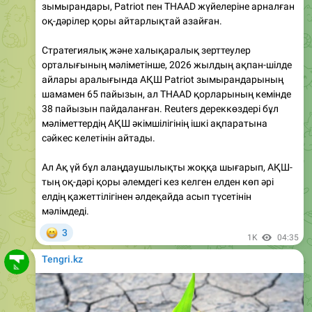
Стратегиялық және халықаралық зерттеулер
орталығының мәліметінше, 2026 жылдың ақпан-шілде
айлары аралығында АҚШ Patriot зымырандарының
шамамен 65 пайызын, ал THAAD қорларының кемінде
38 пайызын пайдаланған. Reuters дереккөздері бұл
мәліметтердің АҚШ әкімшілігінің ішкі ақпаратына
сәйкес келетінін айтады.
Ал Ақ үй бұл алаңдаушылықты жоққа шығарып, АҚШ-
тың оқ-дәрі қоры әлемдегі кез келген елден көп әрі
елдің қажеттілігінен әлдеқайда асып түсетінін
мәлімдеді.
😁
3
1K
04:35
Tengri.kz