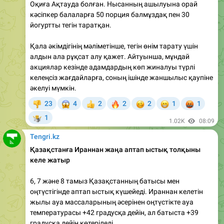
йогуртты тегін таратқан.
Қала әкімдігінің мәліметінше, тегін өнім тарату үшін
алдын ала рұқсат алу қажет. Айтуынша, мұндай
акциялар кезінде адамдардың көп жиналуы түрлі
келеңсіз жағдайларға, соның ішінде жаншылыс қаупіне
әкелуі мүмкін.
😱
🔥
🥴
😁
🤬
23
4
2
2
2
1
1
👎
👍
🤷
1
1.02K
08:09
Tengri.kz
Қазақстанға Ираннан жаңа аптап ыстық толқыны
келе жатыр
6, 7 және 8 тамыз Қазақстанның батысы мен
оңтүстігінде аптап ыстық күшейеді. Ираннан келетін
жылы ауа массаларының әсерінен оңтүстікте ауа
температурасы +42 градусқа дейін, ал батыста +39
градусқа дейін көтеріледі.
Ал елдің солтүстігі мен шығысында жағдай басқаша