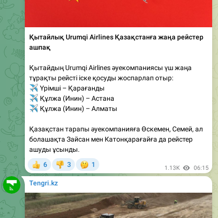
Қытайлық Urumqi Airlines Қазақстанға жаңа рейстер
ашпақ
Қытайдың Urumqi Airlines әуекомпаниясы үш жаңа
тұрақты рейсті іске қосуды жоспарлап отыр:
✈️
Үрімші – Қарағанды
✈️
Құлжа (Инин) – Астана
✈️
Құлжа (Инин) – Алматы
Қазақстан тарапы әуекомпанияға Өскемен, Семей, ал
болашақта Зайсан мен Катонқарағайға да рейстер
ашуды ұсынды.
🤔
6
3
1
👍
👎
1.13K
06:15
Tengri.kz