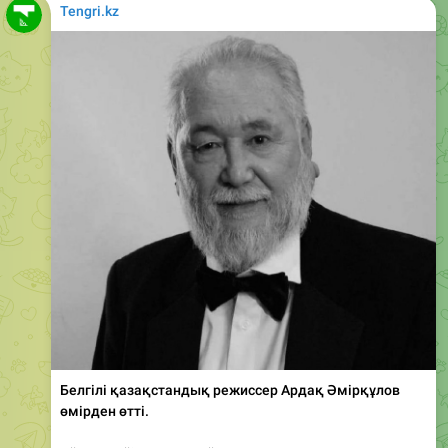
Белгілі қазақстандық режиссер Ардақ Әмірқұлов
өмірден өтті.
Айта кетейік, аңызға айналған режиссер –
«Отырардың күйреуі», «Абай», «Қош бол, Гүлсары!»