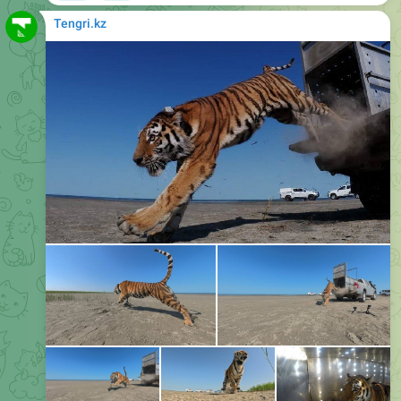
Қазақстанда 70 жылдан астам уақыттан кейін алғаш