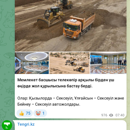
Мемлекет басшысы телекөпір арқылы бірден үш
өңірде жол құрылысына бастау берді.
Олар: Қызылорда – Сексеуіл, Ұлғайсын – Сексеуіл және
Бейнеу – Сексеуіл автожолдары.
🤡
75
1
👍
976
07:40
Tengri.kz