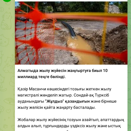
Алматыда жылу жүйесін жаңғыртуға биыл 10
миллиард теңге бөлінді.
Қазір Масанчи көшесіндегі тозығы жеткен жылу
магистралі жөнделіп жатыр. Сондай-ақ Түрксіб
ауданындағы
"Жұлдыз" қазандығын
және бірнеше
жылу желісін қайта жаңарту басталады.
Жобалар жылу жүйесінің тозуын азайтып, апаттардың
алдын алып, тұрғындарды үздіксіз жылу және ыстық
сумен қамтамасыз етуге бағытталған.
😡
2
1.07K
12:54