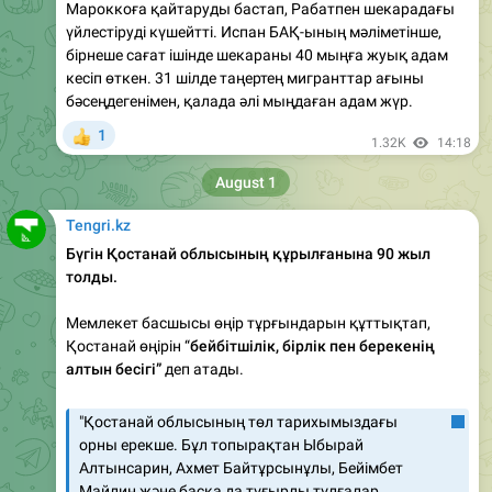
бірнеше сағат ішінде шекараны 40 мыңға жуық адам
кесіп өткен. 31 шілде таңертең мигранттар ағыны
бәсеңдегенімен, қалада әлі мыңдаған адам жүр.
1
👍
1.32K
14:18
August 1
Tengri.kz
Бүгін Қостанай облысының құрылғанына 90 жыл
толды.
Мемлекет басшысы өңір тұрғындарын құттықтап,
Қостанай өңірін “
бейбітшілік, бірлік пен берекенің
алтын бесігі”
деп атады.
"Қостанай облысының төл тарихымыздағы
орны ерекше. Бұл топырақтан Ыбырай
Алтынсарин, Ахмет Байтұрсынұлы, Бейімбет
Майлин және басқа да тұғырлы тұлғалар
шықты. Олар халыққа қалтқысыз қызмет етіп,
ұлт руханиятының көкжиегін кеңейтуге