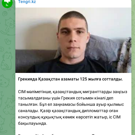
Грекияда Қазақстан азаматы 125 жылға сотталды.
СІМ мәліметінше, қазақстандық мигранттарды заңсыз
тасымалдағаны үшін Грекия сотымен кінәлі деп
танылған. Бұл ел заңнамасы бойынша ауыр қылмыс
саналады. Қазір қазақстандық дипломаттар оған
консулдық-құқықтық көмек көрсетіп жатыр, іс СІМ
бақылауында.
Бұған дейін Ақтөбе тұрғыны ұлының Түркияда
жұмысқа шақырған жарнамаға сеніп, кейін Грекияда