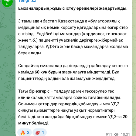
3 тамыздан бастап Қазақстанда амбулаториялық
медициналық көмек көрсету қағидаларына өзгерістер
енгізілді. Енді бейінді мамандар (кардиолог, гинеколог
және т.б.) пациентті учаскелік дәрігерге жібермей-ақ
талдауларға, УДЗ-ға және басқа мамандарға жолдама
бере алады.
Сондай-ақ емханалар дәрігерлердің қабылдау кестесін
кемінде
60 күн бұрын
жариялауға міндеттелді. Бұл
пациенттердің алдын ала жазылуын жеңілдетеді.
Тағы бір өзгеріс – талдаулар мен тексерулер тек
клиникалық хаттамаларға сәйкес тағайындалады.
Сонымен қатар дәрігерлердің қабылдауы мен УДЗ
сияқты қызметтерге нақты уақыт нормативтері
бекітілді: көп жағдайда бір қабылдау немесе УДЗ-ға
20
минут
бөлінеді.
🔥
💋
2
1
911
10:31
Tengri.kz