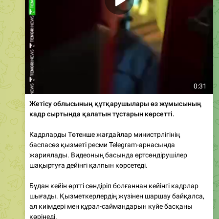
0:31
Жетісу облысының құтқарушылары өз жұмысының
кадр сыртында қалатын тұстарын көрсетті.
Кадрларды Төтенше жағдайлар министрлігінің
баспасөз қызметі ресми Telegram-арнасында
жариялады. Видеоның басында өртсөндірушілер
шақыртуға дейінгі қалпын көрсетеді.
Бұдан кейін өртті сөндіріп болғаннан кейінгі кадрлар
шығады. Қызметкерлердің жүзінен шаршау байқалса,
ал киімдері мен құрал-саймандарын күйе басқаны
көрінеді.
🔥
😱
🥴
15
3
1
1
👍
985
11:26