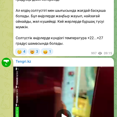
болады. Бұл өңірлерде жаңбыр жауып, найзағай
ойнайды, жел күшейеді. Кей жерлерде бұршақ түсуі
мүмкін.
Солтүстік өңірлерде күндізгі температура +22...+27
градус шамасында болады.
🤔
🤯
🥴
4
3
1
997
09:15
Tengri.kz