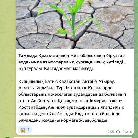
Тамызда Қазақстанның жеті облысының бірқатар
ауданында атмосфералық құрғақшылық күтіледі.
Бұл туралы "Қазгидромет" мәлімдеді.
Қуаңшылық Батыс Қазақстан, Ақтөбе, Атырау,
Алматы, Жамбыл, Түркістан және Қызылорда
облыстарының жекелеген аудандарында болжанып
отыр. Ал Солтүстік Қазақстанның Тимирязев және
Қостанайдың Ұзынкөл аудандарында ылғалдылық
қалыпты деңгейде болады. Елдің қалған бөлігінде
ылғалдану жағдайы нормаға жуық болады.
😱
1
965
06:10
Tengri.kz