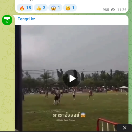
Tengri.kz
0:08
Таиландта футбол матчі кезінде найзағай түсіп, "Яла"
клубының 24 жастағы ойыншысы Софван Аваэ қаза