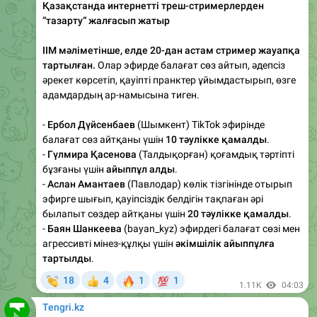
ІІМ мәліметінше, елде 20-дан астам стример жауапқа
тартылған.
Олар эфирде балағат сөз айтып, әдепсіз
әрекет көрсетіп, қауіпті пранктер ұйымдастырып, өзге
адамдардың ар-намысына тиген.
-
Ербол Дүйсенбаев
(Шымкент) TikTok эфирінде
балағат сөз айтқаны үшін
10 тәулікке қамалды
.
-
Гүлмира Қасенова
(Талдықорған) қоғамдық тәртіпті
бұзғаны үшін
айыппұл алды
.
-
Аслан Амантаев
(Павлодар) көлік тізгінінде отырып
эфирге шығып, қауіпсіздік белдігін тақпаған әрі
былапыт сөздер айтқаны үшін
20 тәулікке қамалды
.
-
Баян Шанкеева
(bayan_kyz) эфирдегі балағат сөзі мен
агрессивті мінез-құлқы үшін
әкімшілік айыппұлға
тартылды
.
👏
🔥
💯
18
4
1
1
👍
1.11K
04:03
Tengri.kz
Анасы қайтыс болған қазақстандық ерекше талап
арыз берді.