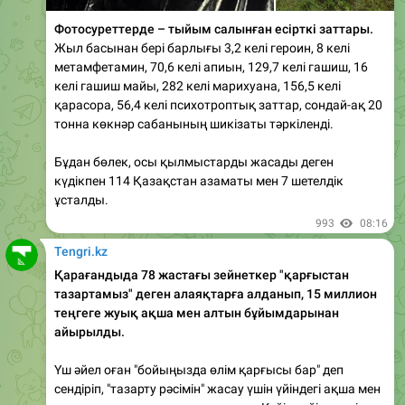
Жыл басынан бері барлығы 3,2 келі героин, 8 келі
метамфетамин, 70,6 келі апиын, 129,7 келі гашиш, 16
келі гашиш майы, 282 келі марихуана, 156,5 келі
қарасора, 56,4 келі психотроптық заттар, сондай-ақ 20
тонна көкнәр сабанының шикізаты тәркіленді.
Бұдан бөлек, осы қылмыстарды жасады деген
күдікпен 114 Қазақстан азаматы мен 7 шетелдік
ұсталды.
993
08:16
Tengri.kz
Қарағандыда 78 жастағы зейнеткер "қарғыстан
тазартамыз" деген алаяқтарға алданып, 15 миллион
теңгеге жуық ақша мен алтын бұйымдарынан
айырылды.
Үш әйел оған "бойыңызда өлім қарғысы бар" деп
сендіріп, "тазарту рәсімін" жасау үшін үйіндегі ақша мен
алтынды газетке орауды сұраған. Кейін түйіншекті
байқатпай ауыстырып, оны 40 күн ашпау керегін