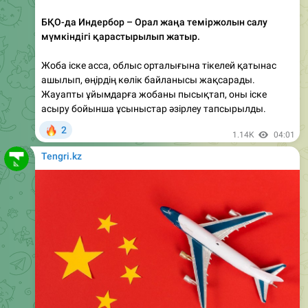
мүмкіндігі қарастырылып жатыр.
Жоба іске асса, облыс орталығына тікелей қатынас
ашылып, өңірдің көлік байланысы жақсарады.
Жауапты ұйымдарға жобаны пысықтап, оны іске
асыру бойынша ұсыныстар әзірлеу тапсырылды.
🔥
2
1.14K
04:01
Tengri.kz