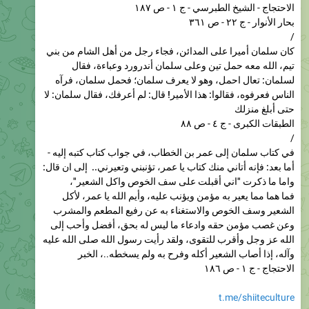
/
كان سلمان أميرا على المدائن، فجاء رجل من أهل الشام من بني
تيم، الله معه حمل تين وعلى سلمان أندرورد وعباءة، فقال
لسلمان: تعال احمل، وهو لا يعرف سلمان؛ فحمل سلمان، فرآه
الناس فعرفوه، فقالوا: هذا الأمير! قال: لم أعرفك، فقال سلمان: لا
حتى أبلغ منزلك
الطبقات الكبرى - ج ٤ - ص ٨٨
/
في كتاب سلمان إلى عمر بن الخطاب، في جواب كتاب كتبه إليه -
أما بعد: فإنه
أتاني منك كتاب يا عمر، تؤنبني وتعيرني.. إلى ان قال:
واما ما ذكرت "اني أقبلت على سف الخوص واكل الشعير"،
فما هما مما يعير به مؤمن ويؤنب عليه، وأيم الله يا عمر، لأكل
الشعير وسف الخوص والاستغناء به عن رفيع المطعم والمشرب
وعن غصب مؤمن حقه وادعاء ما ليس له بحق، أفضل وأحب إلى
الله عز وجل وأقرب للتقوى، ولقد رأيت رسول الله صلى الله عليه
وآله، إذا أصاب الشعير أكله وفرح به ولم يسخطه
..، الخبر
الاحتجاج - ج ١ - ص ١٨٦
t.me/shiiteculture
❤
2
186
edited
10:31