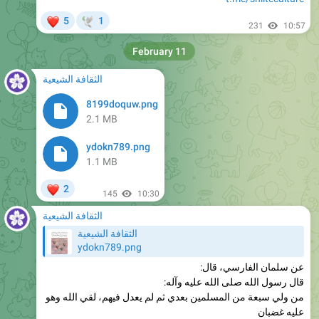
February 11
الثقافة الشيعية
8199doquw.png
2.1 MB
ydokn789.png
1.1 MB
❤
2
145
10:30
الثقافة الشيعية
الثقافة الشيعية
ydokn789.png
عن سلمان الفارسي، قال:
قال رسول الله صلى الله عليه وآله:
من ولي سبعة من المسلمين بعدي ثم لم يعدل فيهم، لقي الله وهو
عليه غضبان
الاحتجاج - الشيخ الطبرسي - ج ١ - ص ١٨٧
بحار الأنوار - ج ٢٢ - ص ٣٦١