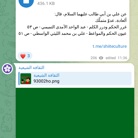
عن علي بن أبي طالب عليهما السلام، قال:
ألعادة، عدوّ متملّك
غرر الحكم ودرر الكلم - عبد الواحد الآمدى التميمي - ص ٥٣
عيون الحكم والمواعظ - علي بن محمد الليثي الواسطي - ص ٥١
t.me/shiiteculture
❤
3
206
edited
11:36
الثقافة الشيعية
الثقافة الشيعية
93002ho.png