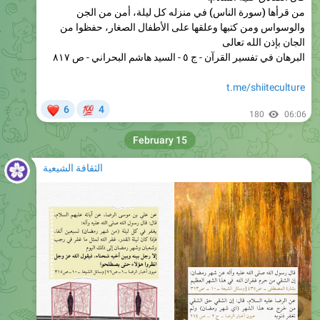
الجان بإذن الله تعالى
البرهان في تفسير القرآن - ج ٥ - السيد هاشم البحراني - ص ٨١٧
t.me/shiiteculture
❤
💯
6
4
180
06:06
February 15
الثقافة الشيعية