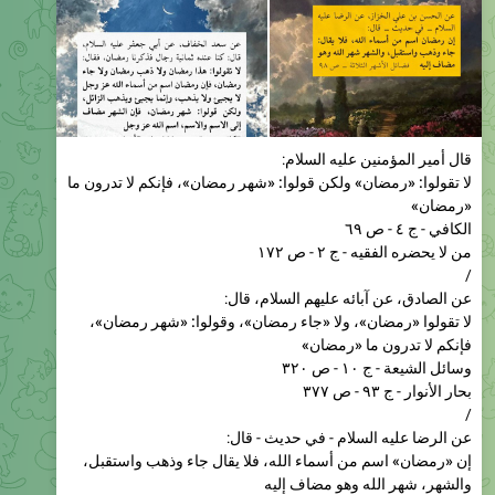
قال أمير المؤمنين عليه السلام:
لا تقولوا: «رمضان» ولكن قولوا: «شهر رمضان»، فإنكم لا تدرون ما
«رمضان»
الكافي - ج ٤ - ص ٦٩
من لا يحضره الفقيه - ج ٢ - ص ١٧٢
/
عن الصادق، عن آبائه عليهم السلام، قال:
لا تقولوا «رمضان»، ولا «جاء رمضان»، وقولوا: «شهر رمضان»،
فإنكم لا تدرون ما «رمضان»
وسائل الشيعة - ج ١٠ - ص ٣٢٠
بحار الأنوار - ج ٩٣ - ص ٣٧٧
/
عن الرضا عليه السلام - في حديث - قال:
إن «رمضان» اسم من أسماء الله، فلا يقال جاء وذهب واستقبل،
والشهر، شهر الله وهو مضاف إليه
فضائل الأشهر الثلاثة - الشيخ الصدوق - ص ٩٨
وسائل الشيعة - ج ١٠ - ص ٣٢٠