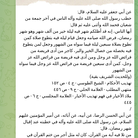
خطب رسول الله صلى الله عليه وآله الناس في آخر جمعة من
شعبان فحمد الله وأثنى عليه ثم قال:
أيها الناس، إنه قد أظلكم شهر فيه ليلة خير من ألف شهر وهو شهر
رمضان، فرض الله صيامه وجعل قيام ليلة فيه بتطوع صلاة كمن
تطوع بصلاة سبعين ليلة فيما سواه من الشهور وجعل لمن يتطوع
فيه بخصلة من خصال الخير والبر، كاجر من أدى فريضة من
فرائض الله عز وجل ومن أدى فيه فريضة من فرائض الله عز
وجل، كمن أدى سبعين فريضة من فرائض الله عز وجل فيما سواه
من الشهور
(وللحدیث الشریف بقیة)
تهذيب الأحكام - الشيخ الطوسي - ج ٤ - ص ١٥٢
منتهى المطلب - العلامة الحلي - ج ٩ - ص ٤٥٦
ملاذ الأخيار في فهم تهذيب الأخبار - العلامة المجلسي - ج ٦ - ص
٤٤٥
/
عن أبي الحسن الرضا، عن أبيه، عن آبائه، عن أمير المؤمنين عليهم
السلام، عن رسول الله صلى الله عليه وآله في خطبته عند إقبال
شهر رمضان، قال:
من تلا فيه آية من القرآن، كان له مثل أجر من ختم القرآن في
غيره من الشهور
عيون أخبار الرضا - الشيخ الصدوق - ج ٢ - ص ٢٦٦