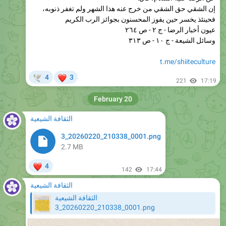
عيون أخبار الرضا - ج ٢ - ص ٢٦٤
وسائل الشيعة - ج ١٠ - ص ٣١٣
t.me/shiiteculture
❤
4
3
🕊
221
17:19
February 20
الثقافة الشيعية
3_20260220_210338_0001.png
2.7 MB
❤
4
142
17:44
الثقافة الشيعية
الثقافة الشيعية
3_20260220_210338_0001.png