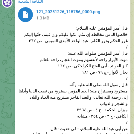
1.3 MB
قال أمير المؤمنين عليه السلام:
خالطوا الناس مخالطة إن متّم، بكوا عليكم وإن غبتم، حنّوا إليكم
غرر الحكم ودرر الكلم - عبد الواحد الآمدى التميمي - ص ٣٦٢
/
قال أمير المؤمنين صلوات الله عليه:
موت الأبرار راحة لأنفسهم وموت الفجار، راحة للعالم
كنز الفوائد - أبي الفتح الكراجكي - ص ١٦٢
بحار الأنوار - ج ٧٩ - ص ١٨١
/
قال رسول الله صلى الله عليه وآله:
مستريح ومستراح منه: العبد المؤمن يستريح من نصب الدنيا وأذاها
إلى رحمة الله تعالى، والعبد الفاجر يستريح منه العباد والبلاد
والشجر والدواب
ميزان الحكمة - ج ٤ - ص ٢٩٦٤
الكافي - ج ٣ - ص ٢٥٤ - مشابه
/
عن أبي عبد الله عليه السلام، - فی حدیث - قال:
إن الرجل منكم إذا ورع في دينه وصدق الحديث وأدى الأمانة
وحسن خلقه مع الناس، قيل: "هذا جعفري"، فيسرني ذلك ويدخل