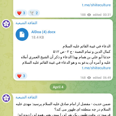
❤
3
2
🕊
188
edited
00:31
الثقافة الشيعية
AlDoa (4).docx
18.4 KB
الدعاء في غيبة القائم علیه السلام
كمال الدين و تمام النعمة - ج ۲ - ص ۵۱۲
حدثنا أبو علي بن همام بهذا الدعاء و ذكر أن الشيخ العمري أملاه
عليه و أمره أن يدعو به و هو الدعاء في غيبة القائم عليه السلام
t.me/shiiteculture
❤
3
168
edited
06:49
April 4
الثقافة الشيعية
ضمن حدیث - مفضل از امام صادق علیه السلام پرسید: مهدی علیه
السلام در چه منطقه ای ظهور می کند؟
فرمود: در وقت ظهور، یک نفر او را ببیند، یعنی همه او را دیده اند؛
کسی غیر این را به شما گفت، دروغگو بشماریدش
مختصر البصائر - الحلي العاملي - ص 438