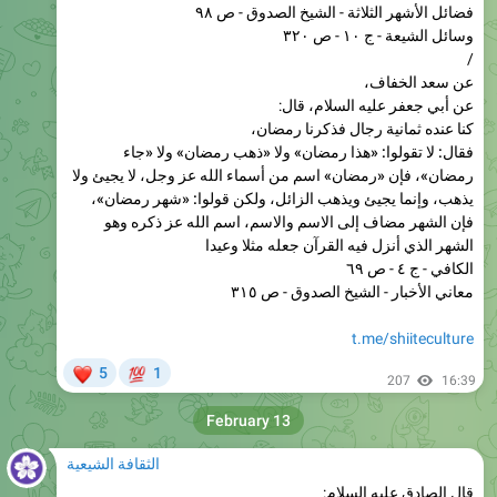
/
عن سعد الخفاف،
عن أبي جعفر عليه السلام، قال:
كنا عنده ثمانية رجال فذكرنا رمضان،
فقال: لا تقولوا: «هذا رمضان» ولا «ذهب رمضان» ولا «جاء
رمضان»، فإن «رمضان» اسم من أسماء الله عز وجل، لا يجيئ ولا
يذهب، وإنما يجيئ ويذهب الزائل، ولكن قولوا: «شهر رمضان»،
فإن الشهر مضاف إلى الاسم والاسم، اسم الله عز ذكره وهو
الشهر الذي أنزل فيه القرآن جعله مثلا وعيدا
الكافي - ج ٤ - ص ٦٩
معاني الأخبار - الشيخ الصدوق - ص ٣١٥
t.me/shiiteculture
❤
💯
5
1
207
16:39
February 13
الثقافة الشيعية
قال الصادق عليه السلام:
من قرأها (سورة الناس) في منزله كل ليلة، أمن من الجن
والوسواس ومن كتبها وعلقها على الأطفال الصغار، حفظوا من