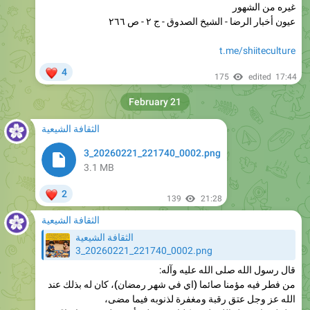
t.me/shiiteculture
❤
4
175
edited
17:44
February 21
الثقافة الشيعية
3_20260221_221740_0002.png
3.1 MB
❤
2
139
21:28
الثقافة الشيعية
الثقافة الشيعية
3_20260221_221740_0002.png
قال رسول الله صلى الله عليه وآله:
من فطر فيه مؤمنا صائما (اي في شهر رمضان)، كان له بذلك عند
الله عز وجل عتق رقبة ومغفرة لذنوبه فيما مضى
،
قيل له: يا رسول الله، ليس كلنا نقدر على أن نفطر فيه صائما؟
فقال: ان الله عز وجل كريم، يعطى هذا الثواب لمن لم يقدر إلا