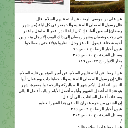
عن علي بن موسى الرضا، عن آبائه عليهم السلام، قال:
قال رسول الله صلى الله عليه وآله:
يغفر في كل ليلة (من شهر
رمضان) لسبعين ألفا، فإذا كان ليلة القدر، غفر الله لمثل ما غفر
في رجب وشعبان وشهر رمضان إلى ذلك اليوم، إلا رجل بينه وبين
أخيه شحناء، فيقول الله عز وجل: انظروا هؤلاء حتى يصطلحوا
عيون أخبار الرضا - ج ١ - ص ٧٦
وسائل الشيعة - ج ١٠ - ص ٣١٥
بحار الأنوار - ج ٧٢ - ص ١٨٩
/
عن الرضا، عن آبائه عليهم السلام، عن أمير المؤمنين عليه السلام،
قال: إن رسول الله صلى الله عليه وآله خطبنا ذات يوم فقال: أيها
الناس، انه اقبل إليكم شهر الله بالبركة والرحمة والمغفرة، شهر
هو عند الله أفضل الشهور وأيامه أفضل الأيام ولياليه أفضل الليالي
وساعاته أفضل الساعات - الی أن قال:
إن الشقي من حرم غفران الله في هذا الشهر العظيم
عيون أخبار الرضا - ج ٢ - ص ٢٦٥
وسائل الشيعة - ج ١٠ - ص ٣١٣
/
عن الرضا عليه السلام، قال:
إن الشقي حق الشقي من خرج عنه هذا الشهر ولم تغفر ذنوبه،
فحينئذ يخسر حين يفوز المحسنون بجوائز الرب الكريم