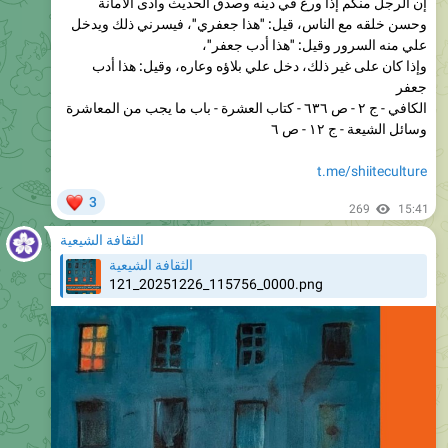
علي منه السرور وقيل: "هذا أدب جعفر"،
وإذا كان على غير ذلك، دخل علي بلاؤه وعاره، وقيل: هذا أدب
جعفر
الكافي - ج ٢ - ص ٦٣٦ - كتاب العشرة - باب ما يجب من المعاشرة
وسائل الشيعة - ج ١٢ - ص ٦
t.me/shiiteculture
❤
3
269
15:41
الثقافة الشيعية
الثقافة الشيعية
121_20251226_115756_0000.png