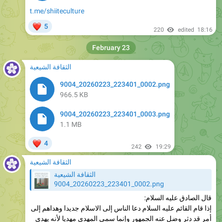
❤
5
220
edited
18:16
February 23
الثقافة الشيعية
9004_20260223_223401_0002.png
966.5 KB
9004_20260223_223401_0003.png
1.1 MB
❤
4
242
19:29
الثقافة الشيعية
الثقافة الشيعية
9004_20260223_223401_0002.png
قال الصادق عليه السلام:
إذا قام القائم عليه السلام دعا الناس إلى الاسلام جديدا وهداهم إلى
أمر قد دثر وضل عنه الجمهور وإنما سمى المهدى مهديا لأنه يهدى
إلى أمر مضلول عنه وسمى القائم لقيامه بالحق
الإرشاد - الشيخ المفيد - ج ٢ - ص ٣٨٣