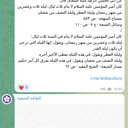
مصباح المتهجد - ص ٨٥٣
وسائل الشيعة - ج ٨ - ص ١١٠
/
كان أمير المؤمنين عليه السلام لا ينام في السنة ثلاث ليال:
ليلة ثلاث وعشرين من شهر رمضان، ويقول: إنها الليلة التي ترجى
أن تكون ليلة القدر
وليلة الفطر ويقول: في هذه الليلة يعطى الأجير أجره
وليلة النصف من شعبان ويقول: في هذه الليلة يفرق كل أمر حكيم
مسار الشيعة - الشيخ المفيد - ص ٦٢
t.me/shiiteculture
❤
5
189
10:53
الثقافة الشيعية