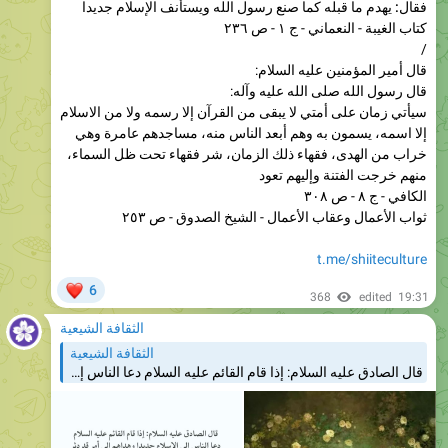
/
قال أمير المؤمنين عليه السلام:
قال رسول الله صلى الله عليه وآله:
سيأتي زمان على أمتي لا يبقى من القرآن إلا رسمه ولا من الاسلام
إلا اسمه، يسمون به وهم أبعد الناس منه، مساجدهم عامرة وهي
خراب من الهدى، فقهاء ذلك الزمان، شر فقهاء تحت ظل السماء،
منهم خرجت الفتنة وإليهم تعود
الكافي - ج ٨ - ص ٣٠٨
ثواب الأعمال وعقاب الأعمال - الشيخ الصدوق - ص ٢٥٣
t.me/shiiteculture
❤
6
368
edited
19:31
الثقافة الشيعية
الثقافة الشيعية
قال الصادق عليه السلام: إذا قام القائم عليه السلام دعا الناس إلى الاسلام جديدا وهداهم إلى أمر قد دثر وضل عنه الجمهور وإنما سمى المهدى مهديا لأنه يهدى إلى أمر مضلول عنه وسمى القائم لقيامه بالحق الإرشاد - الشيخ المفيد - ج ٢ - ص ٣٨٣ إثبات الهداة بالنصوص والمعجزات…