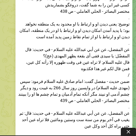
.
توضیح: یعنی دیدن او و ارتباط با او محدود به یک منطقه نخواهد
بود؛ با پدید آمدن امکان دیدن او و ارتباط با او در یک منطقه، امکان
دیدن او و ارتباط با او از تمام نقاط زمین پدید آمده است
.
عن المفضل، عن عن أبي عبدالله علیه السلام - في حدیث: قال
المفضّل: یا سیدی ففی أی بقعة یظهر المهدی (عج)؟
قال علیه السلام: لا تراه عین فی وقت ظهوره إلا رأته کل عین،
فمن قال لکم غیر هذا فکذبوه
/
ضمن حدیث - مفضل گفت: امام صادق علیه السلام فرمود: سپس
(مهدی علیه السلام) در واپسین روز سال 266 به غیبت رود و دیگر
چشم آدمی او نبیند مگر آنکه تمام آدمیان و تمام چشم ها او را ببینند
مختصر البصائر - الحلي العاملي - ص 439
.
عن المفضل، عن عن أبي عبدالله علیه السلام - في حدیث: قال: ثم
يغيب في آخر يوم من سنة ست وستين ومائتين فلا تراه عين أحد
حتى يراه كل أحد وكل عين
/
ابن مسکان گفت: شنیدم امام صادق علیه السلام فرمود: در زمانه
قائم علیه السلام، مؤمنان یکی که در شرق عالم است، دیگری را