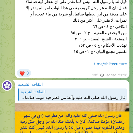
على مذقة من لبن يعطيها صائما، أو شربة من ماء عذب، أو
تمرات، لا يقدر على أكثر من ذلك
الكافي - ج ٤ - ص ٦٦
من لا يحضره الفقيه - ج ٢ - ص ٩٥
المقنعة - الشيخ المفيد - ص ٣٠٦
تهذيب الأحكام - ج ٤ - ص ١٥٣
تفسير مجمع البيان - ج ٢ - ص ١٥
t.me/shiiteculture
❤
3
135
edited
21:28
الثقافة الشيعية
الثقافة الشيعية
قال رسول الله صلى الله عليه وآله: من فطر فيه مؤمنا صائما (اي في شهر رمضان)، كان له بذلك عند الله عز وجل عتق رقبة ومغفرة لذنوبه فيما مضى، قيل له: يا رسول الله، ليس كلنا نقدر على أن نفطر فيه صائما؟ فقال: ان الله عز وجل كريم، يعطى هذا الثواب لمن لم يقدر إلا…