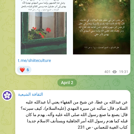
t.me/shiiteculture
❤
6
401
19:31
April 2
الثقافة الشيعية
عن عبدالله بن عطا، عن شيخ من الفقهاء يعني أبا عبدالله علیه
السلام، قال: سألته عن سيرة المهدي (علیه‌السلام)، كيف سيرته؟
قال: يصنع ما صنع رسول الله صلی الله علیه وآله، يهدم ما كان
قبله كما هدم رسول الله أمر الجاهلية ويستأنف الاسلام جديدا
كتاب الغيبة للنعماني - ص 231
t.me/shiiteculture