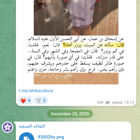
t.me/shiiteculture
❤
4
2
🕊
249
edited
13:13
December 20, 2025
الثقافة الشيعية
93002ho.png
436.1 KB