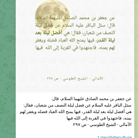
عن جعفر بن محمد الصادق عليهما السلام، قال:
سئل الباقر عليه السلام عن فضل ليلة النصف من شعبان، فقال:
هي أفضل ليلة بعد ليلة القدر، فيها يمنح الله العباد فضله ويغفر لهم
بمنه، فاجتهدوا في القربة إلى الله فيها
الأمالي - الشيخ الطوسي - ص ٢٩٧
t.me/shiiteculture
❤
5
1
🕊
231
10:57