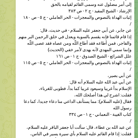
إثبات الهداة بالنصوص والمعجزات - الحر العاملي - ج ٥ - ص ١٨٠
/
عن جابر، عن أبي جعفر عليه السلام - في حديث، قال:
إذا قام قائمنا فإنه يقسم بالسوية ويعدل في خلق الرحمن البر منهم
والفاجر، فمن أطاعه فقد أطاع اللّه ومن عصاه فقد عصى اللّه
وإنما سمي المهدي لأنه يهدى لأمر خفي (الحدیث)
علل الشرائع - الشيخ الصدوق - ج ١ - ص ١٦١
إثبات الهداة بالنصوص والمعجزات - الحر العاملي - ج ٥ - ص ١١٥
/
عن أبي بصير،
عن أبي عبد الله عليه السلام أنه قال:
الإسلام بدأ غريبا وسيعود غريبا كما بدأ، فطوبى للغرباء
،
فقلت: اشرح لي هذا أصلحك الله،
فقال (علیه السلام): مما يستأنف الداعي منا دعاء جديدا، كما دعا
رسول الله
كتاب الغيبة - النعماني - ج ١ - ص ٣٣٤
/
عن عبد الله بن عطاء، قال: سألت أبا جعفر الباقر عليه السلام،
فقلت: إذا قام القائم عليه السلام بأي سيرة يسير في الناس،
فقال: يهدم ما قبله كما صنع رسول الله ويستأنف الإسلام جديدا
كتاب الغيبة - النعماني - ج ١ - ص ٢٣٦