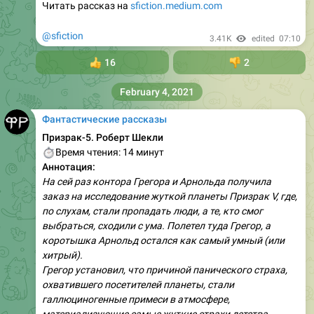
Читать рассказ на
sfiction.medium.com
@sfiction
3.41K
edited
07:10
👍
16
👎
2
February 4, 2021
Фантастические рассказы
Призрак-5. Роберт Шекли
⏱
Время чтения: 14 минут
Аннотация:
На сей раз контора Грегора и Арнольда получила
заказ на исследование жуткой планеты Призрак V, где,
по слухам, стали пропадать люди, а те, кто смог
выбраться, сходили с ума. Полетел туда Грегор, а
коротышка Арнольд остался как самый умный (или
хитрый).
Грегор установил, что причиной панического страха,
охватившего посетителей планеты, стали
галлюциногенные примеси в атмосфере,