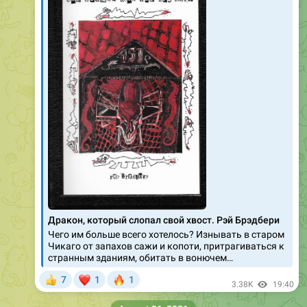
Дракон, который слопал свой хвост. Рэй Брэдбери
Чего им больше всего хотелось? Изнывать в старом
Чикаго от запахов сажи и копоти, притрагиваться к
странным зданиям, обитать в вонючем…
❤
🔥
7
1
1
👍
3.38K
19:40