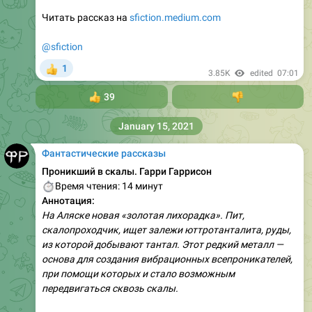
Читать рассказ на
sfiction.medium.com
@sfiction
1
👍
3.85K
edited
07:01
👍
39
👎
January 15, 2021
Фантастические рассказы
Проникший в скалы. Гарри Гаррисон
⏱
Время чтения: 14 минут
Аннотация:
На Аляске новая «золотая лихорадка». Пит,
скалопроходчик, ищет залежи юттротанталита, руды,
из которой добывают тантал. Этот редкий металл —
основа для создания вибрационных всепроникателей,
при помощи которых и стало возможным
передвигаться сквозь скалы.