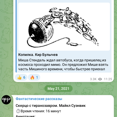
Копилка. Кир Булычев
Миша Стендаль ждал автобуса, когда пришелец из
космоса проходил мимо. Он предложил Мише взять
часть Мишиного времени, чтобы быстрее приехал
🔥
6
1
👍
3.3K
11:25
May 21, 2021
Фантастические рассказы
Скерцо с тиранозавром. Майкл Суэнвик
⏱
Время чтения: 16 минут
Аннотация: