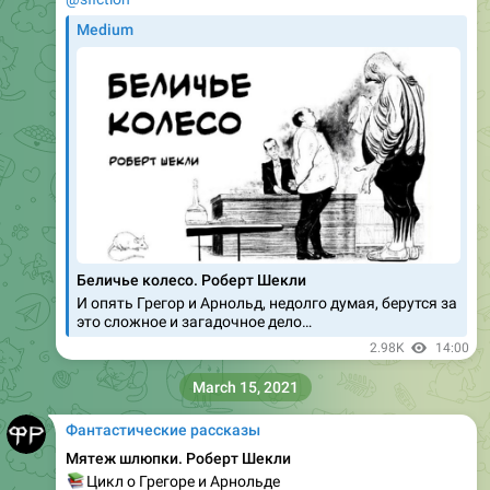
Medium
Беличье колесо. Роберт Шекли
И опять Грегор и Арнольд, недолго думая, берутся за
это сложное и загадочное дело…
2.98K
14:00
March 15, 2021
Фантастические рассказы
Мятеж шлюпки. Роберт Шекли
📚
Цикл о Грегоре и Арнольде