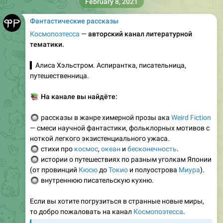
February 8, 2021
Фантастические рассказы
Космопоэтесса
—
авторский канал литературной
тематики.
▍Алиса Хэльстром. Аспирантка, писательница,
путешественница.
📚
На канале вы найдёте:
🔘
рассказы в жанре химерной прозы ака
Weird Fiction
— смеси научной фантастики, фольклорных мотивов с
ноткой легкого экзистенциального ужаса.
🔘
стихи про
космос
,
океан
и
бесконечность
.
🔘
истории о путешествиях по разным уголкам Японии
(от провинций
Кюсю
до
Токио
и полуострова
Миура
).
🔘
внутреннюю писательскую кухню.
Если вы хотите погрузиться в странные новые миры,
то добро пожаловать на канал
Космопоэтесса
.