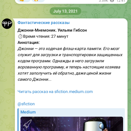
3.59K
12:41
July 13, 2021
Фантастические рассказы
Джонни-Мнемоник. Уильям Гибсон
⏱
Время чтения: 27 минут
Аннотация:
Джонни — это ходячая флэш-карта памяти. Его мозг
служит для загрузки и транспортировки защищенных
кодом программ. Однажды в него загрузили
ворованную программу, и теперь настоящие хозяева
хотят заполучить её обратно, даже ценой жизни
самого Джонни...
Читать рассказ на sfiction.medium.com
@sfiction
Medium