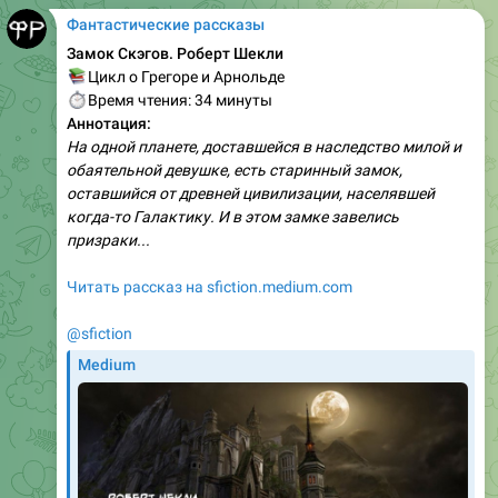
Фантастические рассказы
Замок Скэгов. Роберт Шекли
📚
Цикл о Грегоре и Арнольде
⏱
Время чтения: 34 минуты
Аннотация:
На одной планете, доставшейся в наследство милой и
обаятельной девушке, есть старинный замок,
оставшийся от древней цивилизации, населявшей
когда-то Галактику. И в этом замке завелись
призраки...
Читать рассказ на sfiction.medium.com
@sfiction
Medium