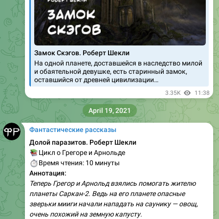
Замок Скэгов. Роберт Шекли
На одной планете, доставшейся в наследство милой
и обаятельной девушке, есть старинный замок,
оставшийся от древней цивилизации…
3.35K
11:38
April 19, 2021
Фантастические рассказы
Долой паразитов. Роберт Шекли
📚
Цикл о Грегоре и Арнольде
⏱
Время чтения: 10 минуты
Аннотация:
Теперь Грегор и Арнольд взялись помогать жителю
планеты Саркан-2. Ведь на его планете опасные
зверьки мииги начали нападать на саунику — овощ,
очень похожий на земную капусту.