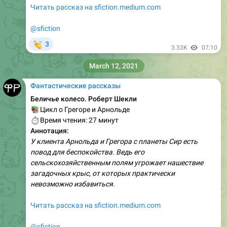
Читать рассказ на sfiction.medium.com
@sfiction
👏
3
3.33K
07:10
March 12, 2021
Фантастические рассказы
Беличье колесо. Роберт Шекли
📚
Цикл о Грегоре и Арнольде
⏱
Время чтения: 27 минут
Аннотация:
У клиента Арнольда и Грегора с планеты Сир есть
повод для беспокойства. Ведь его
сельскохозяйственным полям угрожает нашествие
загадочных крыс, от которых практически
невозможно избавиться
.
Читать рассказ на sfiction.medium.com
@sfiction