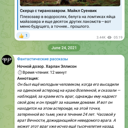
Скерцо с тиранозавром. Майкл Суенвик
Плезозавр в водорослях, белуга на ломтиках яйца
майазавра и еще десяток других лакомств — вот
меню будущего, а точнее… прошлого.
1
👍
3.44K
05:19
June 24, 2021
Фантастические рассказы
Ночной дозор. Харлан Эллисон
⏱
Время чтения: 12 минут
Аннотация:
Он был ещё молодым человеком, когда его высадили
на одинокий астероид на краю Вселенной, и сказали —
наблюдай, за краем есть враг, однажды ему надоест
свой дом, и он придёт за нашими домами. И вот он
находится на этом астероиде, на этой точке,
затерянной во тьме, уже в течение 24 лет. Часовой у
врат Вечности, дожидающийся неведомого врага. А
может этот враг уже исчез ещё тысячелетия назад,