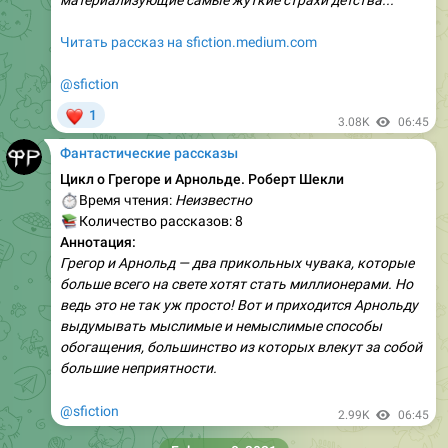
материализующие самые жуткие страхи детства...
Читать рассказ на sfiction.medium.com
@sfiction
❤
1
3.08K
06:45
Фантастические рассказы
Цикл о Грегоре и Арнольде. Роберт Шекли
⏱
Время чтения:
Неизвестно
📚
Количество рассказов: 8
Аннотация:
Грегор и Арнольд — два прикольных чувака, которые
больше всего на свете хотят стать миллионерами. Но
ведь это не так уж просто! Вот и приходится Арнольду
выдумывать мыслимые и немыслимые способы
обогащения, большинство из которых влекут за собой
большие неприятности.
@sfiction
2.99K
06:45