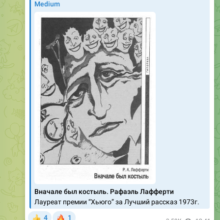
Medium
Вначале был костыль. Рафаэль Лафферти
Лауреат премии “Хьюго” за Лучший рассказ 1973г.
🔥
4
1
👍