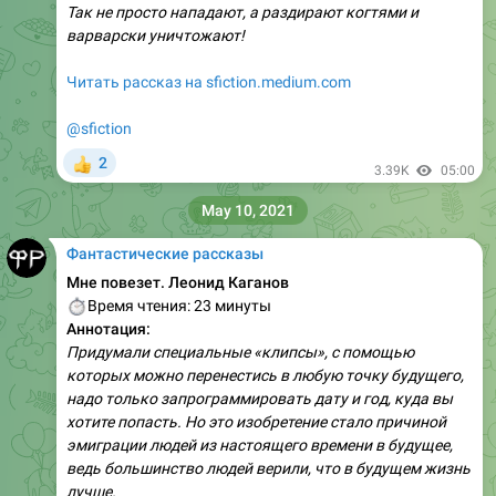
Так не просто нападают, а раздирают когтями и
варварски уничтожают!
Читать рассказ на sfiction.medium.com
@sfiction
2
👍
3.39K
05:00
May 10, 2021
Фантастические рассказы
Мне повезет. Леонид Каганов
⏱
Время чтения: 23 минуты
Аннотация:
Придумали специальные «клипсы», с помощью
которых можно перенестись в любую точку будущего,
надо только запрограммировать дату и год, куда вы
хотите попасть. Но это изобретение стало причиной
эмиграции людей из настоящего времени в будущее,
ведь большинство людей верили, что в будущем жизнь
лучше.