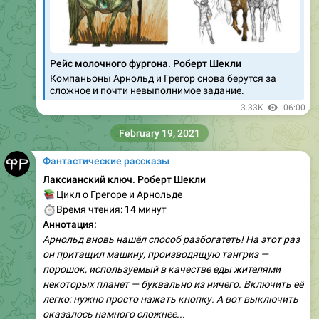
Рейс молочного фургона. Роберт Шекли
Компаньоны Арнольд и Грегор снова берутся за
сложное и почти невыполнимое задание.
3.33K
06:00
February 19, 2021
Фантастические рассказы
Лаксианский ключ. Роберт Шекли
📚
Цикл о Грегоре и Арнольде
⏱
Время чтения: 14 минут
Аннотация:
Арнольд вновь нашёл способ разбогатеть! На этот раз
он притащил машину, производящую тангриз —
порошок, используемый в качестве еды жителями
некоторых планет — буквально из ничего. Включить её
легко: нужно просто нажать кнопку. А вот выключить
оказалось намного сложнее...