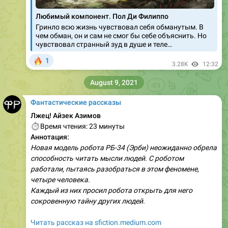
Любимый компонент. Пол Ди Филиппо
Гринло всю жизнь чувствовал себя обманутым. В
чем обман, он и сам не смог бы себе объяснить. Но
чувствовал странный зуд в душе и теле…
🔥
1
3.28K
12:32
August 9, 2021
Фантастические рассказы
Лжец! Айзек Азимов
⏱
Время чтения: 23 минуты
Аннотация:
Новая модель робота РБ-34 (Эрби) неожиданно обрела
способность читать мысли людей. С роботом
работали, пытаясь разобраться в этом феномене,
четыре человека.
Каждый из них просил робота открыть для него
сокровенную тайну других людей.
Читать рассказ на sfiction.medium.com