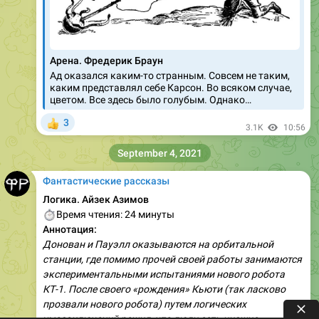
Арена. Фредерик Браун
Ад оказался каким-то странным. Совсем не таким,
каким представлял себе Карсон. Во всяком случае,
цветом. Все здесь было голубым. Однако…
3
👍
3.1K
10:56
September 4, 2021
Фантастические рассказы
Логика. Айзек Азимов
⏱
Время чтения: 24 минуты
Аннотация:
Донован и Пауэлл оказываются на орбитальной
станции, где помимо прочей своей работы занимаются
экспериментальными испытаниями нового робота
КТ-1. После своего «рождения» Кьюти (так ласково
прозвали нового робота) путем логических