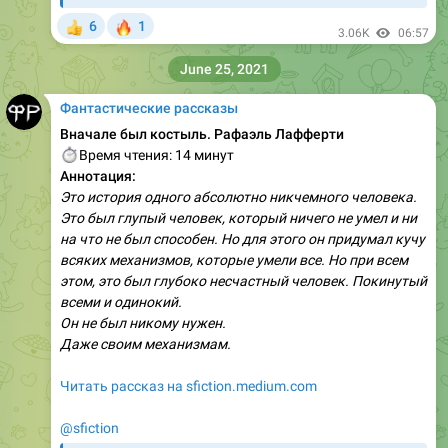
🔥
6
1
👍
3.06K
06:57
June 25, 2021
Фантастические рассказы
Вначале был костыль. Рафаэль Лафферти
⏱
Время чтения: 14 минут
Аннотация:
Это история одного абсолютно никчемного человека.
Это был глупый человек, который ничего не умел и ни
на что не был способен. Но для этого он придумал кучу
всяких механизмов, которые умели все. Но при всем
этом, это был глубоко несчастный человек. Покинутый
всеми и одинокий.
Он не был никому нужен.
Даже своим механизмам.
Читать рассказ на sfiction.medium.com
@sfiction