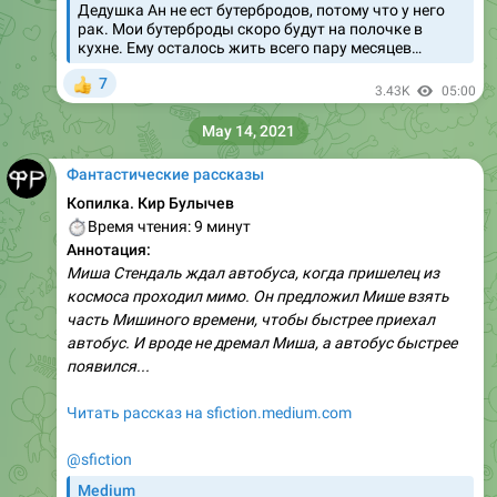
Дедушка Ан не ест бутербродов, потому что у него
рак. Мои бутерброды скоро будут на полочке в
кухне. Ему осталось жить всего пару месяцев…
7
👍
3.43K
05:00
May 14, 2021
Фантастические рассказы
Копилка. Кир Булычев
⏱
Время чтения: 9 минут
Аннотация:
Миша Стендаль ждал автобуса, когда пришелец из
космоса проходил мимо. Он предложил Мише взять
часть Мишиного времени, чтобы быстрее приехал
автобус. И вроде не дремал Миша, а автобус быстрее
появился...
Читать рассказ на sfiction.medium.com
@sfiction
Medium