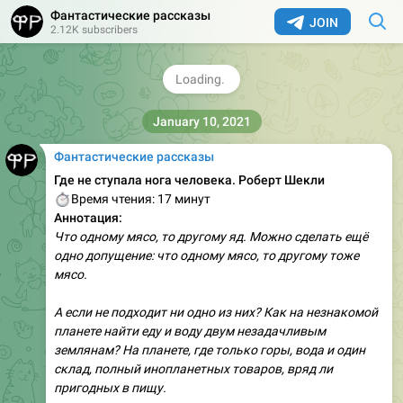
Мортон, сын мистера и миссис Дии, решил учиться
Фантастические рассказы
на бухгалтера.Но это вызвало недовольство
JOIN
2.12K subscribers
родителей, так как Мортон должен, просто обязан…
4.11K
edited
14:32
👍
44
👎
1
January 10, 2021
Фантастические рассказы
Где не ступала нога человека. Роберт Шекли
⏱
Время чтения: 17 минут
Аннотация:
Что одному мясо, то другому яд. Можно сделать ещё
одно допущение: что одному мясо, то другому тоже
мясо.
А если не подходит ни одно из них? Как на незнакомой
планете найти еду и воду двум незадачливым
землянам? На планете, где только горы, вода и один
склад, полный инопланетных товаров, вряд ли
пригодных в пищу.