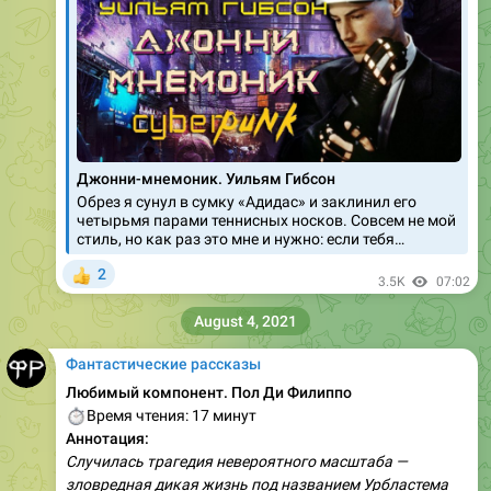
Джонни-мнемоник. Уильям Гибсон
Обрез я сунул в сумку «Адидас» и заклинил его
четырьмя парами теннисных носков. Совсем не мой
стиль, но как раз это мне и нужно: если тебя…
2
👍
3.5K
07:02
August 4, 2021
Фантастические рассказы
Любимый компонент. Пол Ди Филиппо
⏱
Время чтения: 17 минут
Аннотация:
Случилась трагедия невероятного масштаба —
зловредная дикая жизнь под названием Урбластема