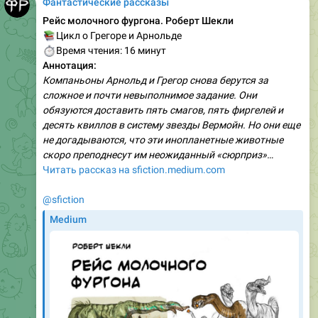
Фантастические рассказы
Рейс молочного фургона. Роберт Шекли
📚
Цикл о Грегоре и Арнольде
⏱
Время чтения: 16 минут
Аннотация:
Компаньоны Арнольд и Грегор снова берутся за
сложное и почти невыполнимое задание. Они
обязуются доставить пять смагов, пять фиргелей и
десять квиллов в систему звезды Вермойн. Но они еще
не догадываются, что эти инопланетные животные
скоро преподнесут им неожиданный «сюрприз»…
Читать рассказ на sfiction.medium.com
@sfiction
Medium