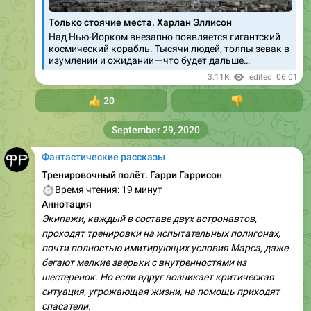
Только стоячие места. Харлан Эллисон
Над Нью-Йорком внезапно появляется гигантский
космический корабль. Тысячи людей, толпы зевак в
изумлении и ожидании — что будет дальше…
3.11K
edited
06:01
👍
20
👎
September 29, 2020
Фантастические рассказы
Тренировочный полёт. Гарри Гаррисон
⏱
Время чтения: 19 минут
Аннотация
Экипажи, каждый в составе двух астронавтов,
проходят тренировки на испытательных полигонах,
почти полностью имитирующих условия Марса, даже
бегают мелкие зверьки с внутренностями из
шестеренок. Но если вдруг возникает критическая
ситуация, угрожающая жизни, на помощь приходят
спасатели.