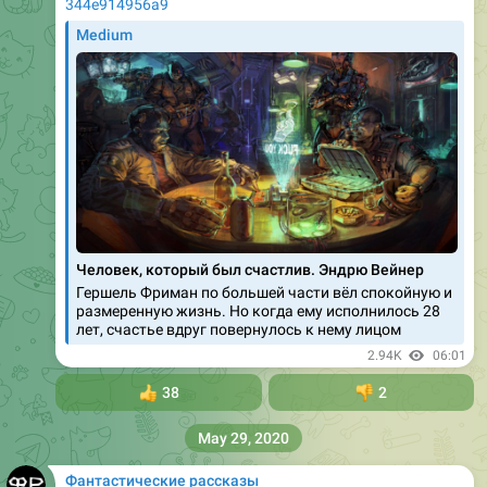
344e914956a9
Medium
Человек, который был счастлив. Эндрю Вейнер
Гершель Фриман по большей части вёл спокойную и
размеренную жизнь. Но когда ему исполнилось 28
лет, счастье вдруг повернулось к нему лицом
2.94K
06:01
👍
38
👎
2
May 29, 2020
Фантастические рассказы