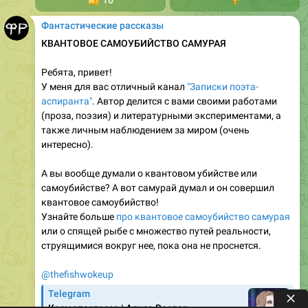
👍
10
👎
Фантастические рассказы
КВАНТОВОЕ САМОУБИЙСТВО САМУРАЯ
Ребята, привет!
У меня для вас отличный канал
"Записки поэта-
аспиранта"
. Автор делится с вами своими работами
(проза, поэзия) и литературными экспериментами, а
также личным наблюдением за миром (очень
интересно).
А вы вообще думали о квантовом убийстве или
самоубийстве? А вот самурай думал и он совершил
квантовое самоубийство!
Узнайте больше
про квантовое самоубийство самурая
или о спящей рыбе с множество путей реальности,
струящимися вокруг нее, пока она не проснется.
@thefishwokeup
Telegram