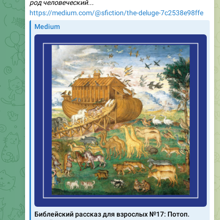
род человеческий...
https://medium.com/@sfiction/the-deluge-7c2538e98ffe
Medium
Библейский рассказ для взрослых №17: Потоп.