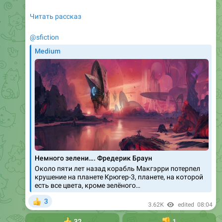
Читать рассказ
@sfiction
Medium
Немного зелени…. Фредерик Браун
Около пяти лет назад корабль Макгэрри потерпел
крушение на планете Крюгер-3, планете, на которой
есть все цвета, кроме зелёного…
3
👍
3.62K
edited
08:04
👍
32
👎
1