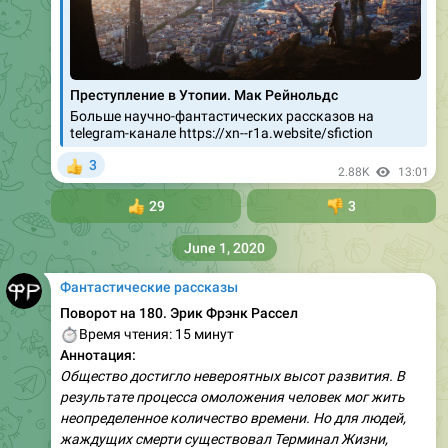
Преступление в Утопии. Мак Рейнольдс
Больше научно-фантастических рассказов на
telegram-канале https://xn--r1a.website/sfiction
3
👍
2.88K
13:01
👍
29
👎
3
June 1, 2020
Фантастические рассказы
Поворот на 180. Эрик Фрэнк Рассел
⏱
Время чтения: 15 минут
Аннотация:
Общество достигло невероятных высот развития. В
результате процесса омоложения человек мог жить
неопределенное количество времени. Но для людей,
жаждущих смерти существовал Терминал Жизни,