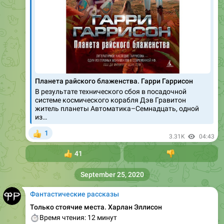
Планета райского блаженства. Гарри Гаррисон
В результате технического сбоя в посадочной
системе космического корабля Дэв Гравитон
житель планеты Автоматика–Семнадцать, одной
из…
1
👍
3.31K
04:43
👍
41
👎
September 25, 2020
Фантастические рассказы
Только стоячие места. Харлан Эллисон
⏱
Время чтения: 12 минут