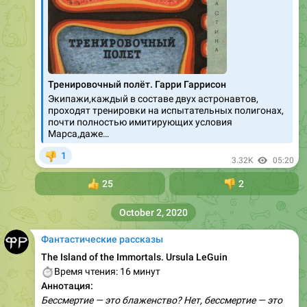
Тренировочный полёт. Гарри Гаррисон
Экипажи,каждый в составе двух астронавтов,
проходят тренировки на испытательных полигонах,
почти полностью имитирующих условия
Марса,даже…
1
👎
3.32K
05:20
👍
25
👎
2
October 2, 2020
Фантастические рассказы
The Island of the Immortals. Ursula LeGuin
⏱
Время чтения: 16 минут
Аннотация:
Бессмертие — это блаженство? Нет, бессмертие — это