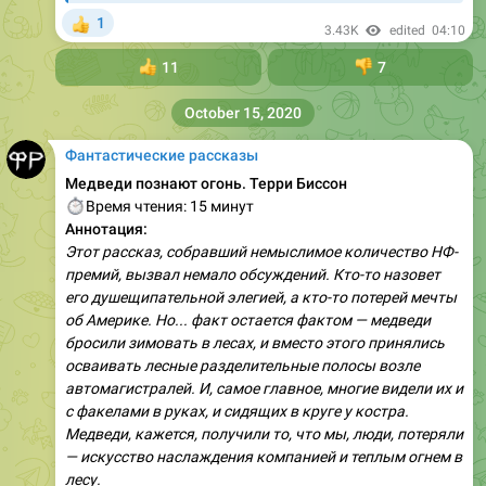
1
👍
3.43K
edited
04:10
👍
11
👎
7
October 15, 2020
Фантастические рассказы
Медведи познают огонь. Терри Биссон
⏱
Время чтения: 15 минут
Аннотация:
Этот рассказ, собравший немыслимое количество НФ-
премий, вызвал немало обсуждений. Кто-то назовет
его душещипательной элегией, а кто-то потерей мечты
об Америке. Но... факт остается фактом — медведи
бросили зимовать в лесах, и вместо этого принялись
осваивать лесные разделительные полосы возле
автомагистралей. И, самое главное, многие видели их и
с факелами в руках, и сидящих в круге у костра.
Медведи, кажется, получили то, что мы, люди, потеряли
— искусство наслаждения компанией и теплым огнем в
лесу.