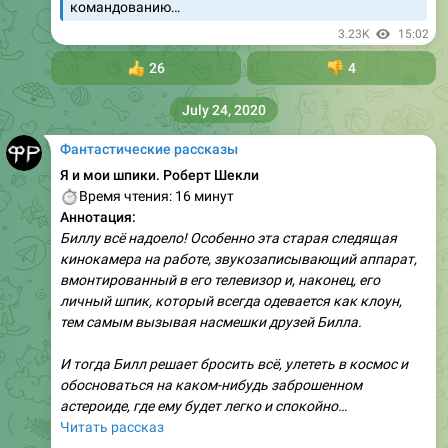
командованию…
3.23K
15:02
👍
26
👎
4
July 24, 2020
Фантастические рассказы
Я и мои шпики. Роберт Шекли
⏱
Время чтения: 16 минут
Аннотация:
Биллу всё надоело! Особенно эта старая следящая
кинокамера на работе, звукозаписывающий аппарат,
вмонтированный в его телевизор и, наконец, его
личный шпик, который всегда одевается как клоун,
тем самым вызывая насмешки друзей Билла.
И тогда Билл решает бросить всё, улететь в космос и
обосноваться на каком-нибудь заброшенном
астероиде, где ему будет легко и спокойно…
Читать рассказ