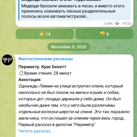
Медведи бросили зимовать в лесах, и вместо этого
принялись осваивать лесные разделительные
полосы возле автомагистралей…
3.68K
19:03
👍
14
👎
6
November 8, 2020
Фантастические рассказы
Периметр. Крис Бекетт
⏱
Время чтения: 28 минут
Аннотация:
Однажды Лемми на улице встретил оленя, который
нисколько не был похож на милых кошек и собак,
которых дот.лэндцы держали у себя дома. Он был
необычен даже тем, что у него были различимы
отдельные волоски шерсти на спине. Это так поразило
мальчика, что он пошел за оленем через весь город…
Первый рассказ в дилогии "Периметр"
Читать рассказ...