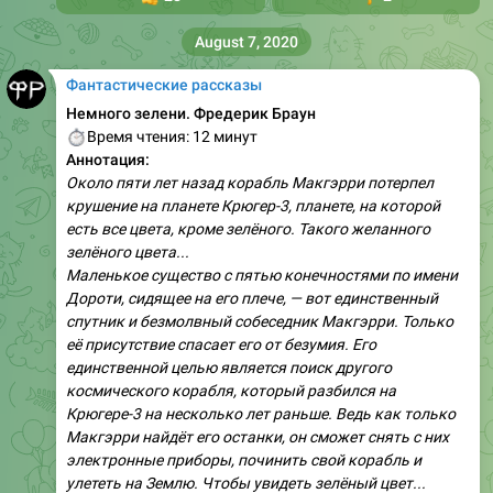
August 7, 2020
Фантастические рассказы
Немного зелени. Фредерик Браун
⏱
Время чтения: 12 минут
Аннотация:
Около пяти лет назад корабль Макгэрри потерпел
крушение на планете Крюгер-3, планете, на которой
есть все цвета, кроме зелёного. Такого желанного
зелёного цвета...
Маленькое существо с пятью конечностями по имени
Дороти, сидящее на его плече, — вот единственный
спутник и безмолвный собеседник Макгэрри. Только
её присутствие спасает его от безумия. Его
единственной целью является поиск другого
космического корабля, который разбился на
Крюгере-3 на несколько лет раньше. Ведь как только
Макгэрри найдёт его останки, он сможет снять с них
электронные приборы, починить свой корабль и
улететь на Землю. Чтобы увидеть зелёный цвет...