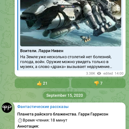
Воители. Ларри Нивен
На Земле уже несколько столетий нет болезней,
голода, войн. Оружие можно увидеть только в
музеях, а слово «драка» вызывает недоумение…
3.38K
edited
14:00
👍
21
👎
7
September 15, 2020
Фантастические рассказы
Планета райского блаженства. Гарри Гаррисон
⏱
Время чтения: 18 минут
Аннотация: