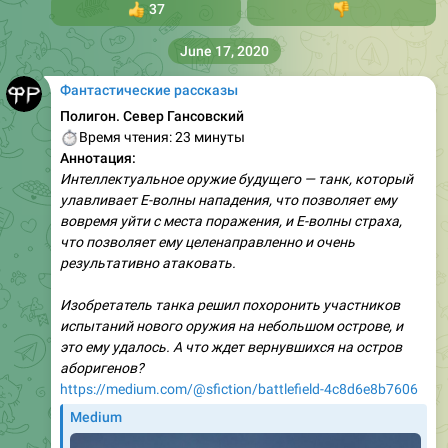
👍
37
👎
June 17, 2020
Фантастические рассказы
Полигон. Север Гансовский
⏱
Время чтения: 23 минуты
Аннотация:
Интеллектуальное оружие будущего — танк, который
улавливает Е-волны нападения, что позволяет ему
вовремя уйти с места поражения, и Е-волны страха,
что позволяет ему целенаправленно и очень
результативно атаковать.
Изобретатель танка решил похоронить участников
испытаний нового оружия на небольшом острове, и
это ему удалось. А что ждет вернувшихся на остров
аборигенов?
https://medium.com/@sfiction/battlefield-4c8d6e8b7606
Medium