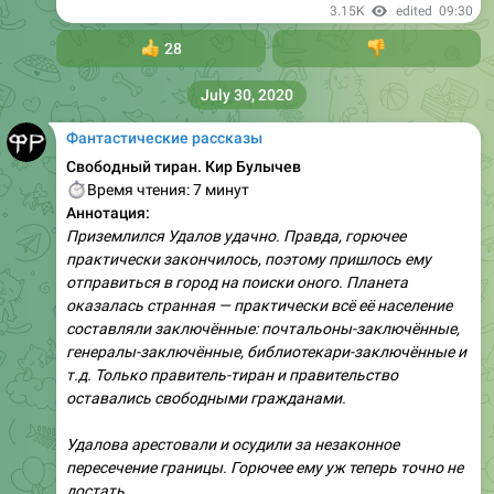
3.15K
edited
09:30
👍
28
👎
July 30, 2020
Фантастические рассказы
Свободный тиран. Кир Булычев
⏱
Время чтения: 7 минут
Аннотация:
Приземлился Удалов удачно. Правда, горючее
практически закончилось, поэтому пришлось ему
отправиться в город на поиски оного. Планета
оказалась странная — практически всё её население
составляли заключённые: почтальоны-заключённые,
генералы-заключённые, библиотекари-заключённые и
т.д. Только правитель-тиран и правительство
оставались свободными гражданами.
Удалова арестовали и осудили за незаконное
пересечение границы. Горючее ему уж теперь точно не
достать...