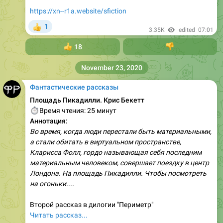
https://xn--r1a.website/sfiction
1
👍
3.35K
edited
07:01
👍
18
👎
November 23, 2020
Фантастические рассказы
Площадь Пикадилли. Крис Бекетт
⏱
Время чтения: 25 минут
Аннотация:
Во время, когда люди перестали быть материальными,
а стали обитать в виртуальном пространстве,
Кларисса Фолл, гордо называющая себя последним
материальным человеком, совершает поездку в центр
Лондона. На площадь Пикадилли. Чтобы посмотреть
на огоньки....
Второй рассказ в дилогии "Периметр"
Читать рассказ...