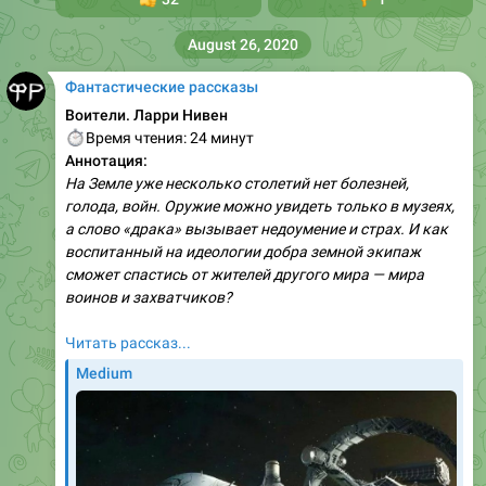
August 26, 2020
Фантастические рассказы
Воители. Ларри Нивен
⏱
Время чтения: 24 минут
Аннотация:
На Земле уже несколько столетий нет болезней,
голода, войн. Оружие можно увидеть только в музеях,
а слово «драка» вызывает недоумение и страх. И как
воспитанный на идеологии добра земной экипаж
сможет спастись от жителей другого мира — мира
воинов и захватчиков?
Читать рассказ...
Medium