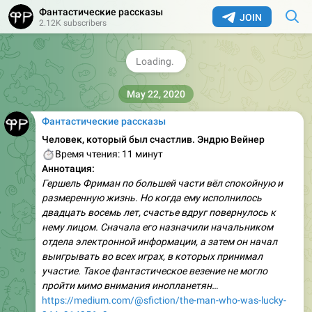
венчурных инвестиций.
Фантастические рассказы
JOIN
2.12K subscribers
Автор канала @kodjima33
Чат @accelerateinc
2.69K
12:46
May 22, 2020
Фантастические рассказы
Человек, который был счастлив. Эндрю Вейнер
⏱
Время чтения: 11 минут
Аннотация:
Гершель Фриман по большей части вёл спокойную и
размеренную жизнь. Но когда ему исполнилось
двадцать восемь лет, счастье вдруг повернулось к
нему лицом. Сначала его назначили начальником
отдела электронной информации, а затем он начал
выигрывать во всех играх, в которых принимал
участие. Такое фантастическое везение не могло
пройти мимо внимания инопланетян…
https://medium.com/@sfiction/the-man-who-was-lucky-