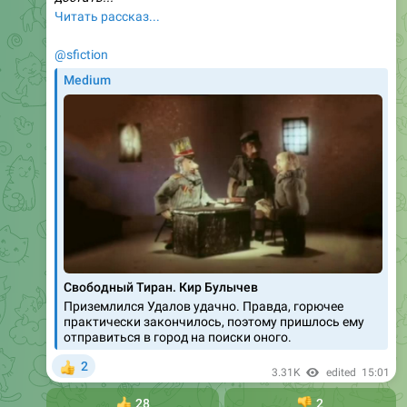
Читать рассказ...
@sfiction
Medium
Свободный Тиран. Кир Булычев
Приземлился Удалов удачно. Правда, горючее
практически закончилось, поэтому пришлось ему
отправиться в город на поиски оного.
2
👍
3.31K
edited
15:01
👍
28
👎
2