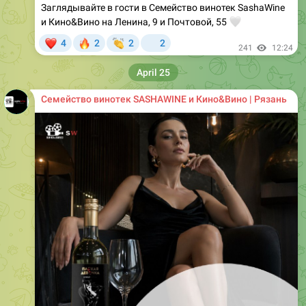
Заглядывайте в гости в Семейство винотек SashaWine
и Кино&Вино на Ленина, 9 и Почтовой, 55
🤍
❤
🔥
👏
4
2
2
2
241
12:24
April 25
Семейство винотек SASHAWINE и Кино&Вино | Рязань