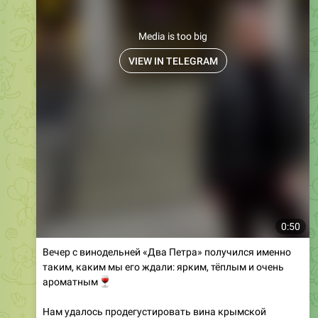
Media is too big
VIEW IN TELEGRAM
0:50
Вечер с винодельней «Два Петра» получился именно
таким, каким мы его ждали: ярким, тёплым и очень
🍷
ароматным
Нам удалось продегустировать вина крымской