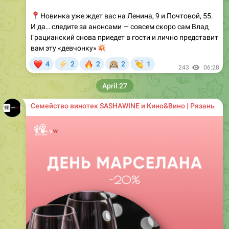
📍
Новинка уже ждет вас на Ленина, 9 и Почтовой, 55.
И да… следите за анонсами — совсем скоро сам Влад
Грацианский снова приедет в гости и лично представит
💥
вам эту «девчонку»
❤
🔥
🙉
👏
4
2
2
2
1
⚡
243
06:28
April 27
Семейство винотек SASHAWINE и Кино&Вино | Рязань