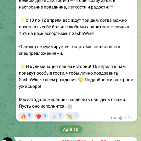
велком для ВСЕХ гостей — чтобы сразу задать
настроение праздника, легкости и радости
🥂
✨
с 10 по 12 апреля вас ждут три дня, когда можно
позволить себе больше любимых напитков — скидка
15% на весь ассортимент SashaWine.
*Скидка не суммируется с картами лояльности и
спецпредложениями.
✨
И кульминация нашей истории! 16 апреля к нам
приедут особые гости, чтобы лично поздравить
SashaWine с днем рождения
💛
Подробности раскроем
уже скоро!
Мы загадали желание - разделить наш день с вами.
Пусть оно исполнится!
🎂
🔥
❤
👏
7
3
3
1
⚡
314
05:11
April 10