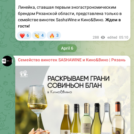
Линейка, ставшая первым эногастрономическим
брендом Рязанской области, представлена только в
семействе винотек SashaWine и Кино&Вино.
Ждем в
гости!
❤
👏
🔥
6
4
3
288
edited
05:10
April 6
Семейство винотек SASHAWINE и Кино&Вино | Рязань