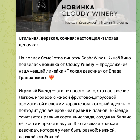
Стильная, дерзкая, сочная: настоящая «Плохая
девочка»
На полках Семейства винотек SashaWine и Кино&Вино
появилась
новинка от Cloudy Winery
— продолжение
нашумевшей линейки «Плохая девочка» от Влада
❤️‍🔥
Грацианского
Игривый Бленд
— это не просто вино, это настроение.
Лёгкое, игривое, с живой фруктово-цитрусовой
ароматикой и свежим характером, который идеально
подходит для вечеров без правил и планов. В бленде
сочетаются разные сорта винограда, создавая баланс
лёгкости и яркости вкуса. Это та самая «плохая
девочка», которая умеет быть разной: нежной,
дерзкой, свободной.