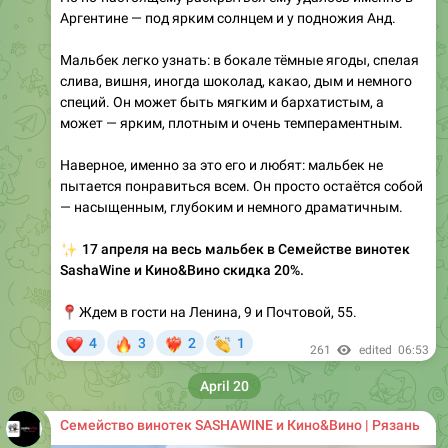
Аргентине — под ярким солнцем и у подножия Анд.
Мальбек легко узнать: в бокале тёмные ягоды, спелая
слива, вишня, иногда шоколад, какао, дым и немного
специй. Он может быть мягким и бархатистым, а
может — ярким, плотным и очень темпераментным.
Наверное, именно за это его и любят: мальбек не
пытается понравиться всем. Он просто остаётся собой
— насыщенным, глубоким и немного драматичным.
✨
17 апреля на весь мальбек в Семействе винотек
SashaWine и Кино&Вино скидка 20%.
📍
Ждем в гости на Ленина, 9 и Почтовой, 55.
❤
🔥
👏
4
3
2
1
❤‍🔥
261
edited
06:53
April 20
Семейство винотек SASHAWINE и Кино&Вино | Рязань