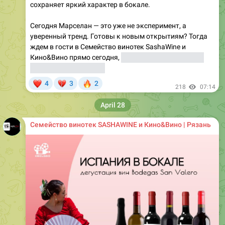
сохраняет яркий характер в бокале.
Сегодня Марселан — это уже не эксперимент, а
уверенный тренд. Готовы к новым открытиям? Тогда
ждем в гости в Семейство винотек SashaWine и
Кино&Вино прямо сегодня,
пока на вина этого сорта
действует скидка 20%.
❤
💔
🔥
4
3
2
218
07:14
April 28
Семейство винотек SASHAWINE и Кино&Вино | Рязань