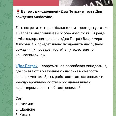
0:31
🍷
Вечер с винодельней «Два Петра» в честь Дня
рождения SashaWine
Есть встречи, которые больше, чем просто дегустация.
16 апреля мы принимаем особенного гостя — бренд-
амбассадора винодельни «Два Петра» Владимира
Дзусова. Он приедет лично поздравить нас с Днём
рождения и проведёт гостей в путешествие по
крымским винам.
«Два Петра»
—
современная российская винодельня,
где сочетаются уважение к классике и смелость
экспериментам. Здесь работают с автохтонными и
международными сортами, создавая вина с
характером и понятной гастрономией.
Сет:
1. Рислинг
2. Шардоне
3. Кокур