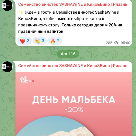
Семейство винотек SASHAWINE и Кино&Вино | Рязань
✨
Ждём в гости в Семействе винотек SashaWine и
Кино&Вино, чтобы вместе выбрать кагор к
праздничному столу!
Только сегодня дарим 20% на
праздничный напиток!
❤
👏
🔥
3
3
2
285
05:00
April 16
Семейство винотек SASHAWINE и Кино&Вино | Рязань