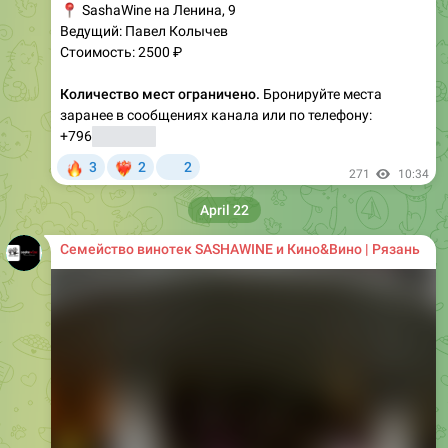
📍
SashaWine на Ленина, 9
Ведущий: Павел Колычев
Стоимость: 2500 ₽
Количество мест ограничено.
Бронируйте места
заранее в сообщениях канала или по телефону:
+796
05699990
🔥
3
2
2
❤‍🔥
271
10:34
April 22
Семейство винотек SASHAWINE и Кино&Вино | Рязань