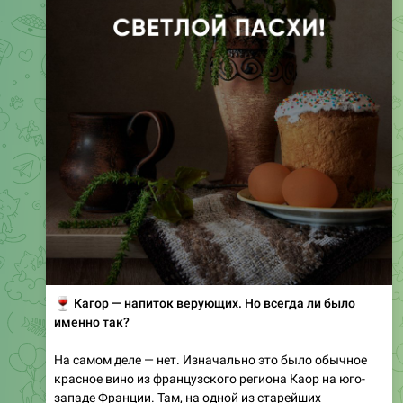
🍷
Кагор — напиток верующих. Но всегда ли было
именно так?
На самом деле — нет. Изначально это было обычное
красное вино из французского региона Каор на юго-
западе Франции. Там, на одной из старейших