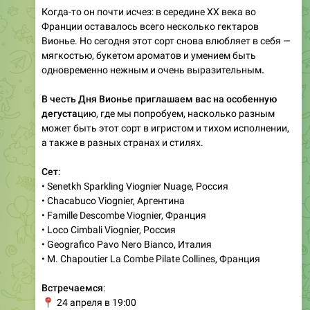
Когда-то он почти исчез: в середине XX века во
Франции оставалось всего несколько гектаров
Вионье. Но сегодня этот сорт снова влюбляет в себя —
мягкостью, букетом ароматов и умением быть
одновременно нежным и очень выразительным
.
В честь Дня Вионье приглашаем вас на особенную
дегуста
цию, где мы попробуем, насколько разным
может быть этот сорт в игристом и тихом исполнении,
а также в разных странах и стилях.
Сет
:
• Senetkh Sparkling Viognier Nuage, Россия
• Chacabuco Viognier, Аргентина
• Famille Descombe Viognier, Франция
• Loco Cimbali Viognier, Россия
• Geografico Pavo Nero Bianco, Италия
• M. Chapoutier La Combe Pilate Collines, Франция
Встречаемся
:
📍
24 апреля в 19:00