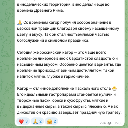
винодельческих территорий, вино делали ещё во
времена Древнего Рима.
🙏
Со временем кагор получил особое значение в
церковной традиции благодаря своему насыщенному
цвету и вкусу. Так он стал неотъемлемой частью
богослужений и символом праздника.
Сегодня же российский кагор — это чаще всего
креплёное ликёрное вино с бархатистой сладостью и
насыщенным вкусом. Особенно ценятся варианты, где
крепление происходит винным дистиллятом: такой
напиток мягче, глубже и гармоничнее.
Кагор — отличное дополнение Пасхального стола
🐣
Его идеальными гастропарами становятся куличи и
творожные пасхи, орехи и сухофрукты, мягкие и
выдержанные сыры, а также сыры с плесенью. А как
дижестив он красиво завершает праздничную трапезу.
❤
🙏
🤗
3
2
2
294
05:00