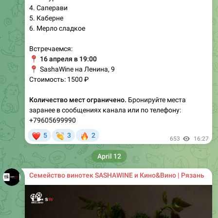
4. Саперави
5. Каберне
6. Мерло сладкое
Встречаемся:
📍
16 апреля в 19:00
📍
SashaWine на Ленина, 9
Стоимость: 1500 ₽
Количество мест ограничено.
Бронируйте места
заранее в сообщениях канала или по телефону:
+79605699990
❤
👏
🔥
5
3
2
653
16:27
April 12
Семейство винотек SASHAWINE и Кино&Вино | Рязань