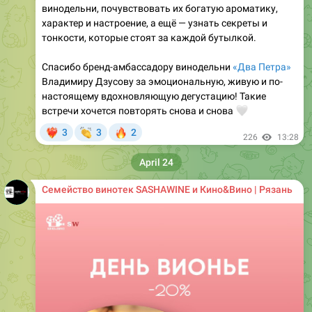
винодельни, почувствовать их богатую ароматику,
характер и настроение, а ещё — узнать секреты и
тонкости, которые стоят за каждой бутылкой.
Спасибо бренд-амбассадору винодельни
«Два Петра»
Владимиру Дзусову за эмоциональную, живую и по-
настоящему вдохновляющую дегустацию! Такие
встречи хочется повторять снова и снова
🤍
👏
🔥
3
3
2
‍🔥
226
13:28
April 24
Семейство винотек SASHAWINE и Кино&Вино | Рязань