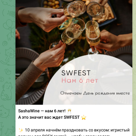
SashaWine — нам 6 лет!
🥂
А это значит вас ждет SWFEST
⭐️
✨
10 апреля начнём праздновать со вкусом: игристый