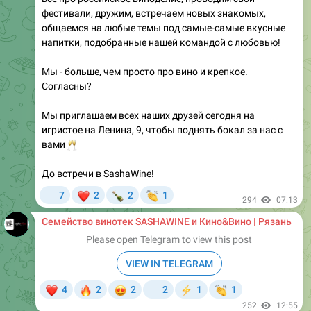
фестивали, дружим, встречаем новых знакомых,
общаемся на любые темы под самые-самые вкусные
напитки, подобранные нашей командой с любовью!
Мы - больше, чем просто про вино и крепкое.
Согласны?
Мы приглашаем всех наших друзей сегодня на
игристое на Ленина, 9, чтобы поднять бокал за нас с
🥂
вами
До встречи в SashaWine!
❤
🍾
👏
7
2
2
1
294
07:13
Семейство винотек SASHAWINE и Кино&Вино | Рязань
Please open Telegram to view this post
VIEW IN TELEGRAM
❤
🔥
😍
👏
4
2
2
2
1
1
⚡
252
12:55