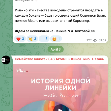
Именно эти качества виноделы стремятся передать в
каждом бокале — будь то освежающий Совиньон Блан,
нежное Мерло или выразительный Карменер.
Ждем за новинками на Ленина, 9 и Почтовой, 55.
❤
👏
😍
3
3
3
1
227
09:09
April 3
Семейство винотек SASHAWINE и Кино&Вино | Рязань