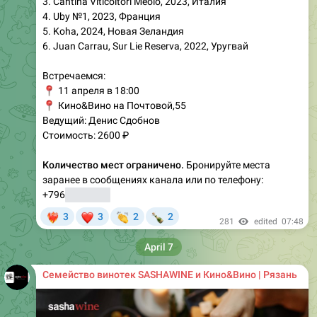
3. Cantina Viticoltori Meolo, 2023, Италия
4. Uby №1, 2023, Франция
5. Koha, 2024, Новая Зеландия
6. Juan Carrau, Sur Lie Reserva, 2022, Уругвай
Встречаемся:
📍
11 апреля в 18:00
📍
Кино&Вино на Почтовой,55
Ведущий: Денис Сдобнов
Стоимость: 2600 ₽
Количество мест ограничено.
Бронируйте места
заранее в сообщениях канала или по телефону:
+796
05699990
❤
👏
🍾
3
3
2
2
‍🔥
281
edited
07:48
April 7
Семейство винотек SASHAWINE и Кино&Вино | Рязань