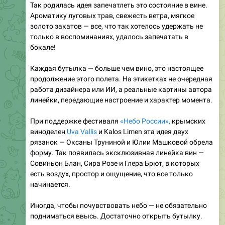
Так родилась идея запечатлеть это состояние в вине.
Ароматику луговых трав, свежесть ветра, мягкое
золото закатов — все, что так хотелось удержать не
только в воспоминаниях, удалось запечатать в
бокале!
Каждая бутылка — больше чем вино, это настоящее
продолжение этого полета. На этикетках не очередная
работа дизайнера или ИИ, а реальные картины автора
линейки, передающие настроение и характер момента.
При поддержке фестиваля
«Небо России»,
крымских
виноделен
Uva Vallis
и Kalos Limen эта идея двух
рязанок — Оксаны Труниной и Юлии Машковой обрела
форму. Так появилась эксклюзивная линейка вин —
Совиньон Блан, Сира Розе и Глера Брют, в которых
есть воздух, простор и ощущение, что все только
начинается.
Иногда, чтобы почувствовать небо — не обязательно
подниматься ввысь. Достаточно открыть бутылку.