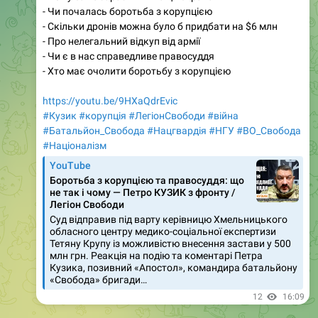
- Чи почалась боротьба з корупцією
- Скільки дронів можна було б придбати на $6 млн
- Про нелегальний відкуп від армії
- Чи є в нас справедливе правосуддя
- Хто має очолити боротьбу з корупцією
https://youtu.be/9HXaQdrEvic
#Кузик
#корупція
#ЛегіонСвободи
#війна
#Батальйон_Свобода
#Нацгвардія
#НГУ
#ВО_Cвобода
#Націоналізм
YouTube
Боротьба з корупцією та правосуддя: що
не так і чому — Петро КУЗИК з фронту /
Легіон Свободи
Суд відправив під варту керівницю Хмельницького
обласного центру медико-соціальної експертизи
Тетяну Крупу із можливістю внесення застави у 500
млн грн. Реакція на подію та коментарі Петра
Кузика, позивний «Апостол», командира батальйону
«Свобода» бригади…
12
16:09