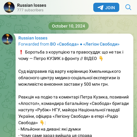
Russian losses
JOIN
777 subscribers
October 10, 2024
Russian losses
Forwarded from
ВО «Свобода» ● «Легіон Свободи»
❗️
Боротьба з корупцією та правосуддя: що не так і
чому — Петро КУЗИК з фронту // ВІДЕО
👇
Суд відправив під варту керівницю Хмельницького
обласного центру медико-соціальної експертизи із
можливістю внесення застави у 500 млн грн.
Реакція на подію та коментарі Петра Кузика, позивний
«Апостол», командира батальйону «Свобода» бригади
наступу «Рубіж» НГУ, майора Національної гвардії
України, офіцера «Легіону Свободи» в етері «Радіо
👇
Свобода»
:
- Мільйони на дивані: які думки
- Чому саме зараз вийшла ця справа