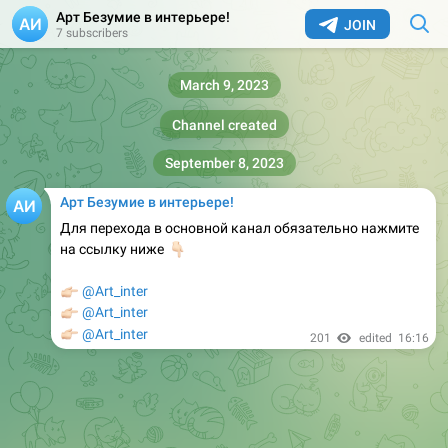
Арт Безумие в интерьере!
JOIN
7 subscribers
March 9, 2023
Channel created
September 8, 2023
Арт Безумие в интерьере!
Для перехода в основной канал обязательно нажмите
👇🏻
на ссылку ниже
🏻
@Art_inter
🏻
@Art_inter
🏻
@Art_inter
201
edited
16:16