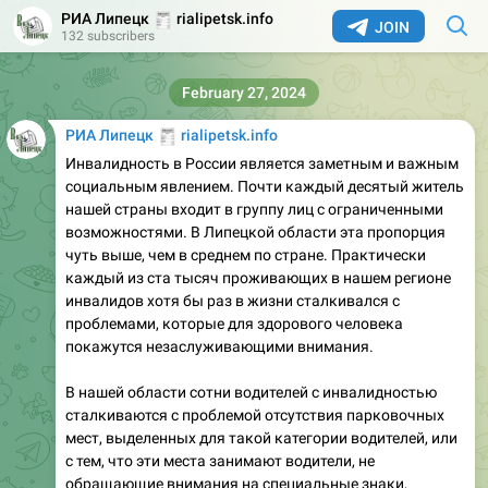
🧾
РИА Липецк
rialipetsk.info
JOIN
132 subscribers
February 27, 2024
🧾
РИА Липецк
rialipetsk.info
Инвалидность в России является заметным и важным
социальным явлением. Почти каждый десятый житель
нашей страны входит в группу лиц с ограниченными
возможностями. В Липецкой области эта пропорция
чуть выше, чем в среднем по стране. Практически
каждый из ста тысяч проживающих в нашем регионе
инвалидов хотя бы раз в жизни сталкивался с
проблемами, которые для здорового человека
покажутся незаслуживающими внимания.
В нашей области сотни водителей с инвалидностью
сталкиваются с проблемой отсутствия парковочных
мест, выделенных для такой категории водителей, или
с тем, что эти места занимают водители, не
обращающие внимания на специальные знаки,