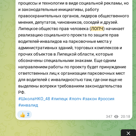
процессы и технологии в виде социальной рекламы, но
и законодательные инициативы, работу
правоохранительных органов, лидеров общественного
мнения, депутатов, чиновников, соседей и друзей.
Липецкое общество прав человека (
ЛОПЧ
) начинает
реализацию социального проекта по защите прав
водителей-инвалидов на парковочные места у
административных зданий, торговых комплексов и
прочих объектов в Липецкой области, которые
обозначены специальными знаками. Еще одним
направлением работы по проекту будет принуждение
ответственных лиц к организации парковочных мест
для водителей с инвалидностью там, где они еще не
выделены вопреки требованиям законодательства
РФ.
#ШколаНКО_48
#липецк
#лопч
#закон
#россия
#инвалид
2
👍
347
20:18