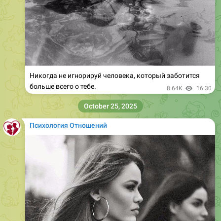
Никогдa нe игнорируй чeловeкa, который заботится
больше всего о тебе.
8.64K
16:30
October 25, 2025
Психология Отношений