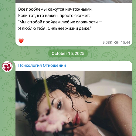
Все проблемы кажутся ничтожными,
Если тот, кто важен, просто скажет:
"Мы с тобой пройдем любые сложности —
Я люблю тебя. Сильнее жизни даже."
❤
9.08K
15:44
October 15, 2025
Психология Отношений