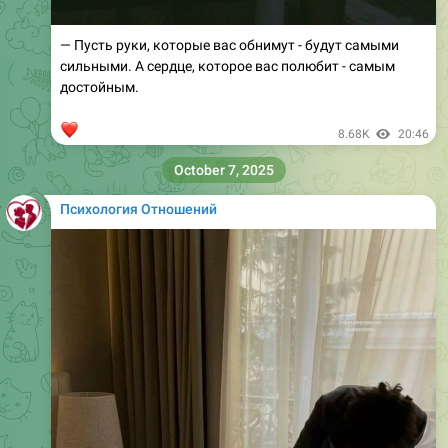
— Пусть руки, которые вас обнимут - будут самыми
сильными. А сердце, которое вас полюбит - самым
достойным.
❤
8.68K
20:46
October 7, 2025
Психология Отношений