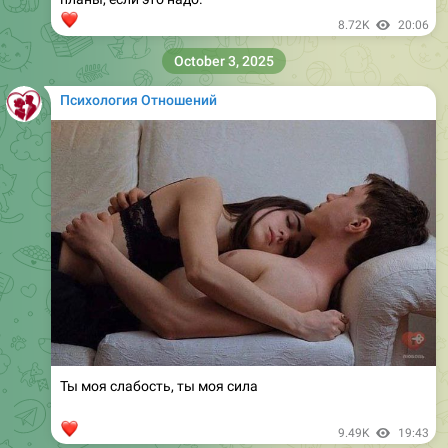
❤
8.72K
20:06
October 3, 2025
Психология Отношений
Ты моя слабость, ты моя сила
❤
9.49K
19:43