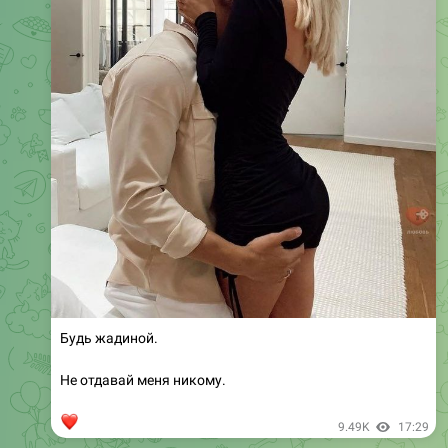
Будь жадиной.
Не отдавай меня никому.
❤
9.49K
17:29