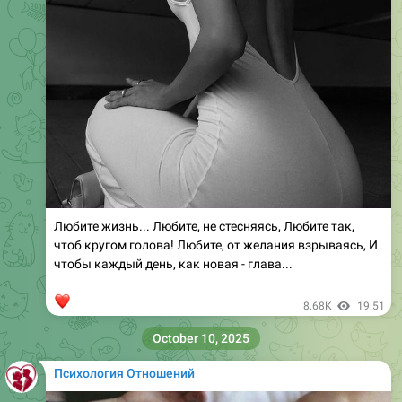
Любите жизнь... Любите, не стесняясь, Любите так,
чтоб кругом голова! Любите, от желания взрываясь, И
чтобы каждый день, как новая - глава...
❤
8.68K
19:51
October 10, 2025
Психология Отношений