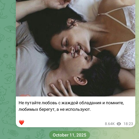
Не путайте любовь с жаждой обладания и помните,
любимых берегут, а не используют.
❤
8.64K
18:23
October 11, 2025