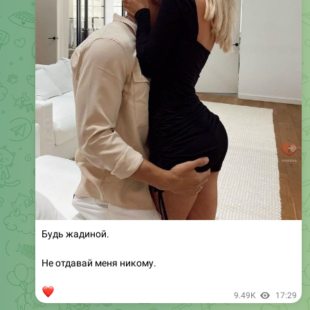
Будь жадиной.
Не отдавай меня никому.
❤
9.49K
17:29