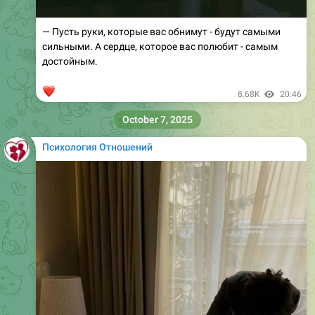
— Пусть руки, которые вас обнимут - будут самыми
сильными. А сердце, которое вас полюбит - самым
достойным.
❤
8.68K
20:46
October 7, 2025
Психология Отношений