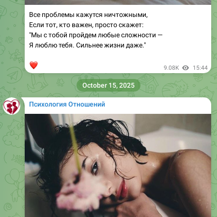
Все проблемы кажутся ничтожными,
Если тот, кто важен, просто скажет:
"Мы с тобой пройдем любые сложности —
Я люблю тебя. Сильнее жизни даже."
❤
9.08K
15:44
October 15, 2025
Психология Отношений