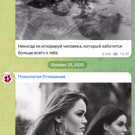
Никогдa нe игнорируй чeловeкa, который заботится
больше всего о тебе.
8.64K
16:30
October 25, 2025
Психология Отношений