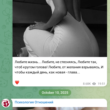
Любите жизнь... Любите, не стесняясь, Любите так,
чтоб кругом голова! Любите, от желания взрываясь, И
чтобы каждый день, как новая - глава...
❤
8.68K
19:51
October 10, 2025
Психология Отношений