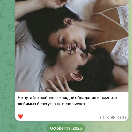
Не путайте любовь с жаждой обладания и помните,
любимых берегут, а не используют.
❤
8.64K
18:23
October 11, 2025