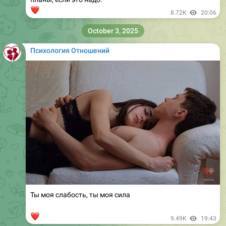
❤
8.72K
20:06
October 3, 2025
Психология Отношений
Ты моя слабость, ты моя сила
❤
9.49K
19:43