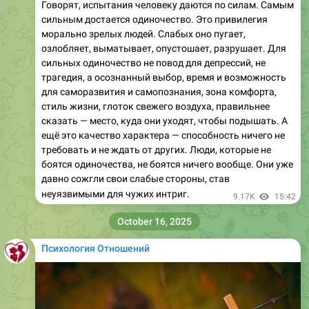
Говорят, испытания человеку даются по силам. Самым
сильным достается одиночество. Это привилегия
морально зрелых людей. Слабых оно пугает,
озлобляет, выматывает, опустошает, разрушает. Для
сильных одиночество не повод для депрессий, не
трагедия, а осознанный выбор, время и возможность
для саморазвития и самопознания, зона комфорта,
стиль жизни, глоток свежего воздуха, правильнее
сказать — место, куда они уходят, чтобы подышать. А
ещё это качество характера — способность ничего не
требовать и не ждать от других. Люди, которые не
боятся одиночества, не боятся ничего вообще. Они уже
давно сожгли свои слабые стороны, став
неуязвимыми для чужих интриг.
9.17K
15:42
October 16, 2025
Психология Отношений