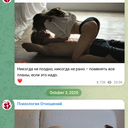
Никогда не поздно, никогда не рано – поменять все
планы, если это надо.
❤
8.72K
20:06
October 3, 2025
Психология Отношений