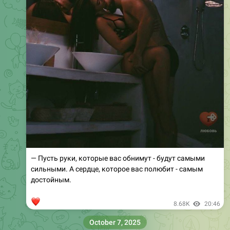
— Пусть руки, которые вас обнимут - будут самыми
сильными. А сердце, которое вас полюбит - самым
достойным.
❤
8.68K
20:46
October 7, 2025