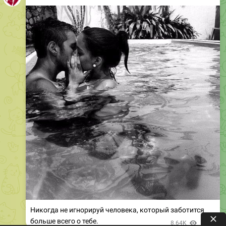
Никогдa нe игнорируй чeловeкa, который заботится
больше всего о тебе.
8.64K
16:30