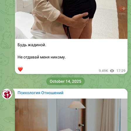
Будь жадиной.
Не отдавай меня никому.
❤
9.49K
17:29
October 14, 2025
Психология Отношений