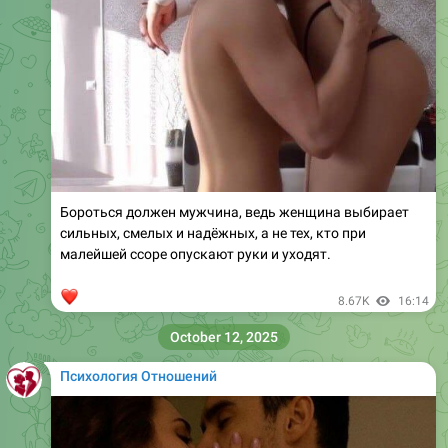
Бороться должен мужчина, ведь женщина выбирает
сильных, смелых и надёжных, а не тех, кто при
малейшей ссоре опускают руки и уходят.
❤
8.67K
16:14
October 12, 2025
Психология Отношений