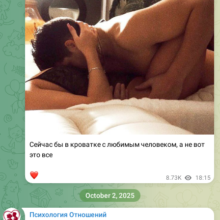
Сейчас бы в кроватке с любимым человеком, а не вот
это все
❤
8.73K
18:15
October 2, 2025
Психология Отношений