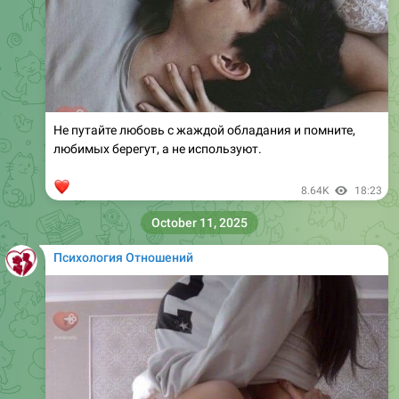
Не путайте любовь с жаждой обладания и помните,
любимых берегут, а не используют.
❤
8.64K
18:23
October 11, 2025
Психология Отношений