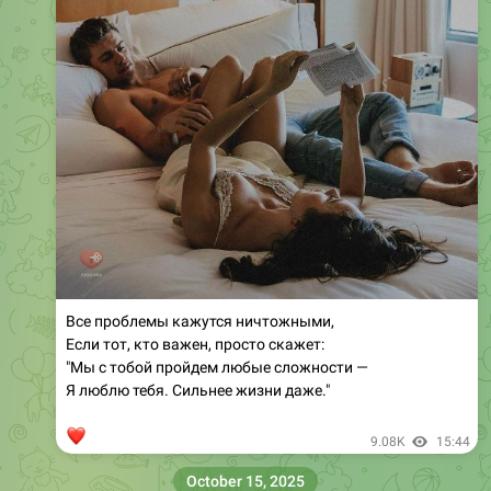
Все проблемы кажутся ничтожными,
Если тот, кто важен, просто скажет:
"Мы с тобой пройдем любые сложности —
Я люблю тебя. Сильнее жизни даже."
❤
9.08K
15:44
October 15, 2025