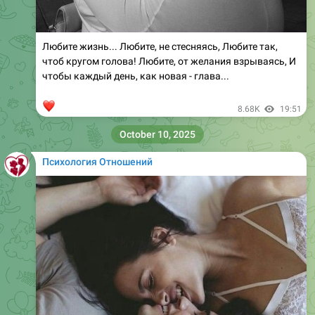
Любите жизнь... Любите, не стесняясь, Любите так,
чтоб кругом голова! Любите, от желания взрываясь, И
чтобы каждый день, как новая - глава...
❤
8.68K
19:51
October 10, 2025
Психология Отношений