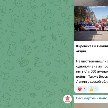
Кировская и Ленин
акции
На шествие вышли ж
однополчанами про
нитью" с 500 имена
войны. Также Бесс
Ленинградской обл
❤
7
1
👍
Бессмертный полк 