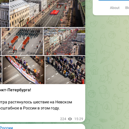
About
Bl
нкт-Петербурга!
етра растянулось шествие на Невском
асштабное в России в этом году.
224
15:29
России