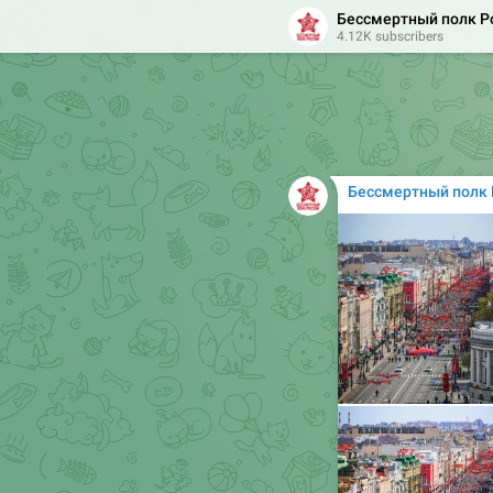
Бессмертный полк Р
Всенародная акция
4.12K subscribers
память о героях Ве
победили нацизм 81
❤
10
3
👍
Бессмертный полк 