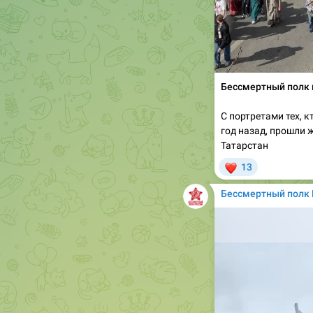
Бессмертный полк 
С портретами тех, к
год назад, прошли 
Татарстан
❤
13
Бессмертный полк 