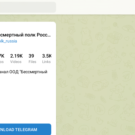
смертный полк России
lk_russia
7K
2.19K
39
3.5K
os
Videos
Files
Links
нал ООД "Бессмертный
NLOAD TELEGRAM