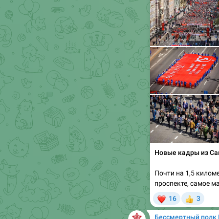
Новые кадры из Са
Почти на 1,5 килом
проспекте, самое м
❤
16
3
👍
Бессмертный полк 