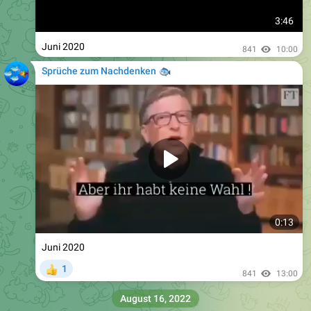
3:46
Juni 2020
841
10:00
Sprüche zum Nachdenken
🐟
0:13
Juni 2020
1
👍
841
13:00
August 16, 2022