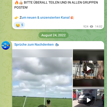
🔥
🏼
BITTE ÜBERALL TEILEN UND IN ALLEN GRUPPEN
POSTEN!
👉
Z
um neuen & unzensierten Kanal
💥
😢
5
924
14:02
August 24, 2022
Sprüche zum Nachdenken
🐟