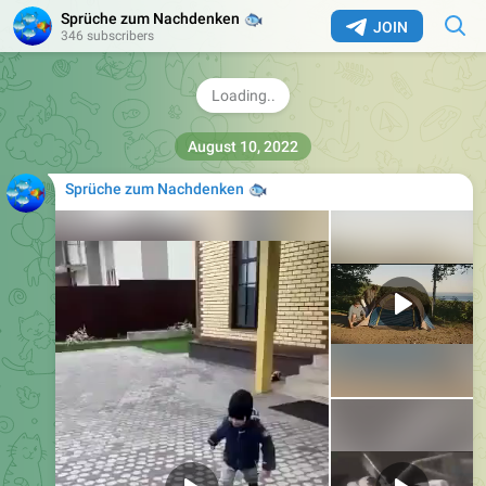
Sprüche zum Nachdenken
🐟
JOIN
346 subscribers
2:58
🤬
778
10:01
August 10, 2022
Sprüche zum Nachdenken
🐟