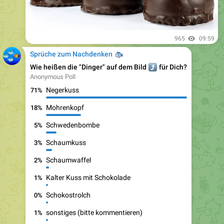
965
09:59
Sprüche zum Nachdenken
🐟
Wie heißen die "Dinger" auf dem Bild
⤴️
für Dich?
Anonymous Poll
Negerkuss
71%
Mohrenkopf
18%
Schwedenbombe
5%
Schaumkuss
3%
Schaumwaffel
2%
Kalter Kuss mit Schokolade
1%
Schokostrolch
0%
sonstiges (bitte kommentieren)
1%