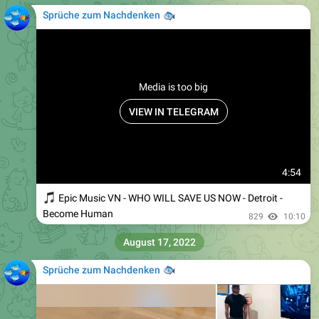
Sprüche zum Nachdenken
🐟
Media is too big
VIEW IN TELEGRAM
4:54
🎵
Epic Music VN - WHO WILL SAVE US NOW - Detroit -
Become Human
829
10:10
August 17, 2022
Sprüche zum Nachdenken
🐟