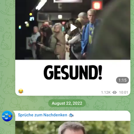
1:15
😂
1.12K
10:01
August 22, 2022
Sprüche zum Nachdenken
🐟