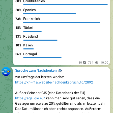
Großbritanien
80%
Spanien
50%
Frankreich
73%
Türkei
18%
Russland
33%
Italien
10%
Portugal
36%
80
764
10:00
Sprüche zum Nachdenken
🐟
zur Umfrage der letzten Woche:
https://xn--r1a.website/nachdenkspruch_tg/2892
Auf der Seite der GIS (eine Datenbank der EU)
https://agsi.gie.eu/
kann man sehr gut sehen, dass die
Gaslager um etwa zu 20% gefüllter sind als im letzten Jahr.
Das Datum lässt sich oben rechts anpassen. Außerdem