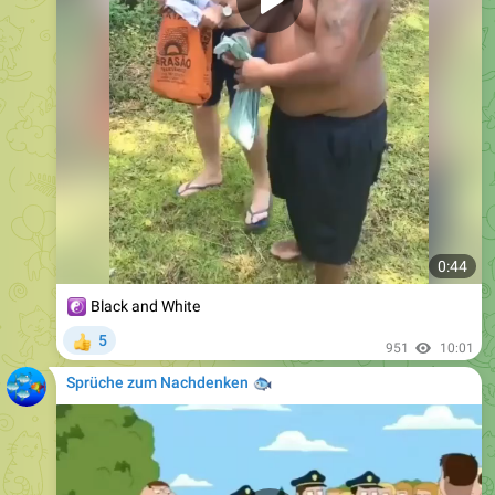
0:44
☯️
Black and White
5
👍
951
10:01
Sprüche zum Nachdenken
🐟