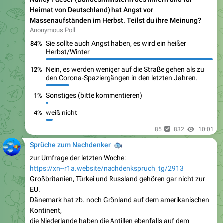
Nancy Faeser (Bundesministerin des Innern und für
Heimat von Deutschland) hat Angst vor
Massenaufständen im Herbst. Teilst du ihre Meinung?
Anonymous Poll
Sie sollte auch Angst haben, es wird ein heißer
84%
Herbst/Winter
Nein, es werden weniger auf die Straße gehen als zu
12%
den Corona-Spaziergängen in den letzten Jahren.
Sonstiges (bitte kommentieren)
1%
weiß nicht
4%
85
832
10:01
Sprüche zum Nachdenken
🐟
zur Umfrage der letzten Woche:
https://xn--r1a.website/nachdenkspruch_tg/2913
Großbritanien, Türkei und Russland gehören gar nicht zur
EU.
Dänemark hat zb. noch Grönland auf dem amerikanischen
Kontinent,
die Niederlande haben die Antillen ebenfalls auf dem