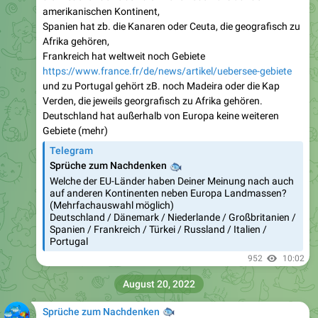
amerikanischen Kontinent,
Spanien hat zb. die Kanaren oder Ceuta, die geografisch zu
Afrika gehören,
Frankreich hat weltweit noch Gebiete
https://www.france.fr/de/news/artikel/uebersee-gebiete
und zu Portugal gehört zB. noch Madeira oder die Kap
Verden, die jeweils georgrafisch zu Afrika gehören.
Deutschland hat außerhalb von Europa keine weiteren
Gebiete (mehr)
Telegram
Sprüche zum Nachdenken
🐟
Welche der EU-Länder haben Deiner Meinung nach auch
auf anderen Kontinenten neben Europa Landmassen?
(Mehrfachauswahl möglich)
Deutschland / Dänemark / Niederlande / Großbritanien /
Spanien / Frankreich / Türkei / Russland / Italien /
Portugal
952
10:02
August 20, 2022
Sprüche zum Nachdenken
🐟