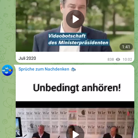
1:41
Juli 2020
838
10:02
Sprüche zum Nachdenken
🐟