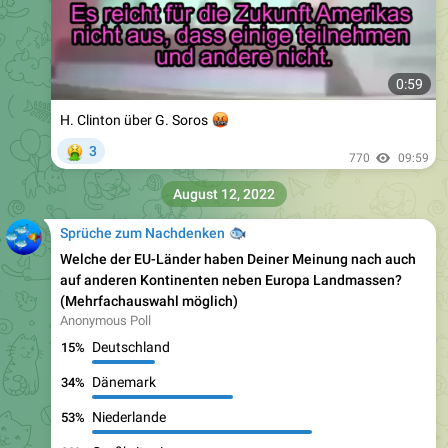
0:59
H. Clinton über G. Soros
🤬
🤮
3
770
09:59
August 12, 2022
Sprüche zum Nachdenken
🐟
Welche der EU-Länder haben Deiner Meinung nach auch
auf anderen Kontinenten neben Europa Landmassen?
(Mehrfachauswahl möglich)
Anonymous Poll
Deutschland
15%
Dänemark
34%
Niederlande
53%