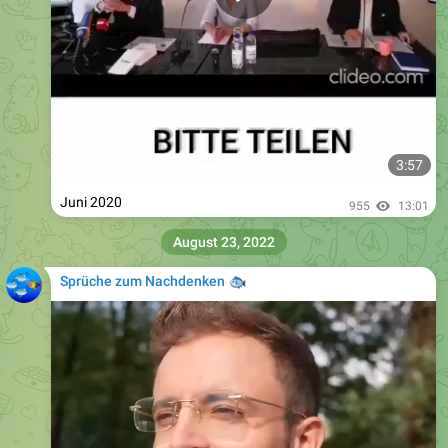
3:57
Juni 2020
955
13:01
August 23, 2022
Sprüche zum Nachdenken
🐟