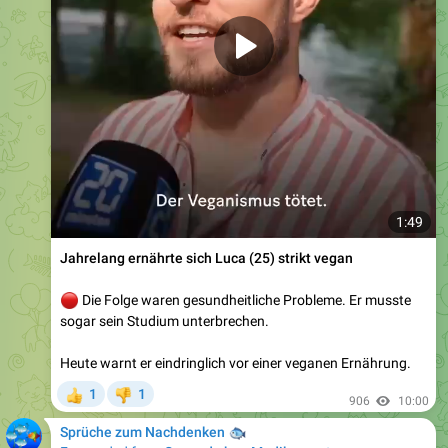
1:49
Jahrelang ernährte sich Luca (25) strikt vegan
🔴
Die Folge waren gesundheitliche Probleme. Er musste
sogar sein Studium unterbrechen.
Heute warnt er eindringlich vor einer veganen Ernährung.
1
1
👍
👎
906
10:00
Sprüche zum Nachdenken
🐟