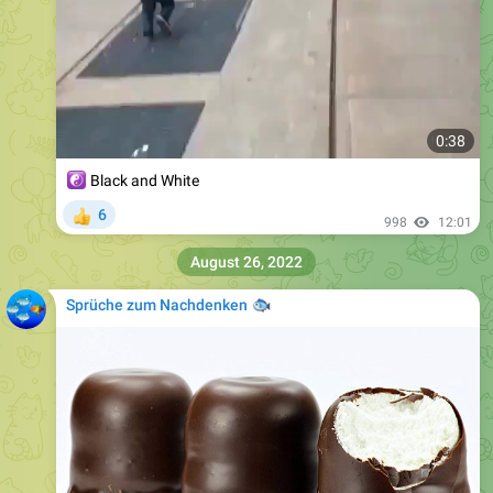
0:38
☯️
Black and White
6
👍
998
12:01
August 26, 2022
Sprüche zum Nachdenken
🐟