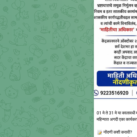
01 मे ते 31 मे या कालावधी
महिन्यात अगदी एका कार्यकर्त
📝
नोंदणी कशी करावी?