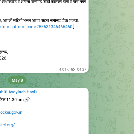
धारकार्ड व आपला पासपोर्ट फोटो व्हाटसप करा व याच नंबर
ून, आपली माहिती भरून आपण सहज सभासद होऊ शकता.
://form.jotform.com/253631346466460
]
हासंघ,
2026
4.01K
04:27
May 8
Mahiti Asaylach Havi)
 ठिक 11:30 am
🔗
locker.gov.in
mkcl.org/