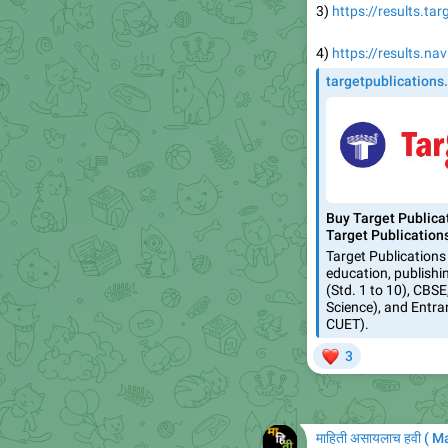
3)
https://results.ta
4)
https://results.n
targetpublications
Buy Target Publicat
Target Publication
Target Publications 
education, publishi
(Std. 1 to 10), CBS
Science), and Entr
CUET).
❤
3
माहिती असायलाच हवी ( 