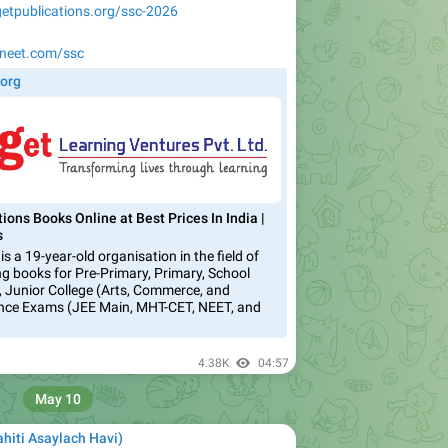
rgetpublications.org/ssc-2026
avneet.com/ssc
.org
ions Books Online at Best Prices In India |
s
is a 19-year-old organisation in the field of
ng books for Pre-Primary, Primary, School
E, Junior College (Arts, Commerce, and
ance Exams (JEE Main, MHT-CET, NEET, and
4.38K
04:57
May 10
Mahiti Asaylach Havi)