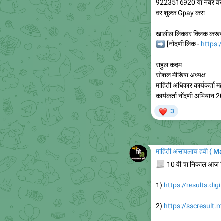
9223516920 या नंबर वर आ
वर शुल्क Gpay करा
खालील लिंकवर क्लिक कर
➡️
[नोंदणी लिंक -
https
राहुल कदम
सोशल मीडिया अध्यक्ष
माहिती अधिकार कार्यकर्ता म
कार्यकर्ता नोंदणी अभियान 
❤
3
माहिती असायलाच हवी ( 
📃
10 वी चा निकाल आज
1)
https://results.digi
2)
https://sscresult.