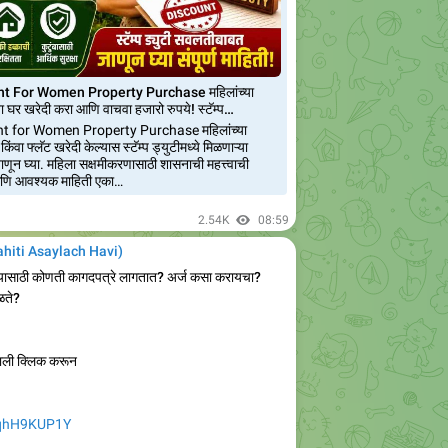
t For Women Property Purchase महिलांच्या
ा घर खरेदी करा आणि वाचवा हजारो रुपये! स्टॅम्प…
 for Women Property Purchase महिलांच्या
ंवा फ्लॅट खरेदी केल्यास स्टॅम्प ड्युटीमध्ये मिळणाऱ्या
ाणून घ्या. महिला सक्षमीकरणासाठी शासनाची महत्त्वाची
 आणि आवश्यक माहिती एका…
2.54K
08:59
Mahiti Asaylach Havi)
्यासाठी कोणती कागदपत्रे लागतात? अर्ज कसा करायचा?
ळते?
ाली क्लिक करून
GqhH9KUP1Y