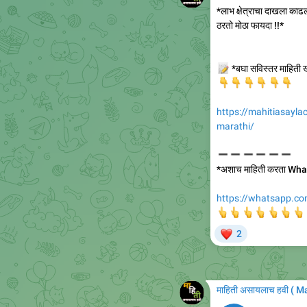
*लाभ क्षेत्राचा दाखला क
ठरतो मोठा फायदा !!*
📝
*बघा सविस्तर माहिती 
👇
👇
👇
👇
👇
👇
https://mahitiasayla
marathi/
➖
➖
➖
➖
➖
➖
*अशाच माहिती करता Wh
https://whatsapp.
👆
👆
👆
👆
👆
👆

❤
2
माहिती असायलाच हवी ( 