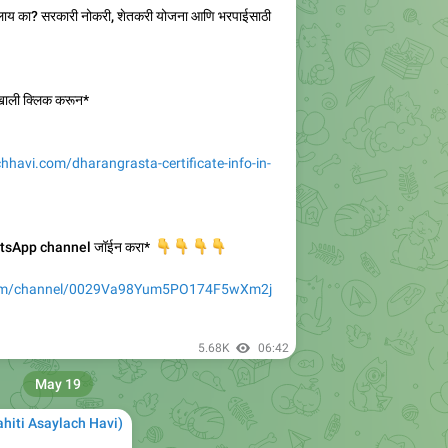
ाढलाय का? सरकारी नोकरी, शेतकरी योजना आणि भरपाईसाठी
खाली क्लिक करून*
chhavi.com/dharangrasta-certificate-info-in-
atsApp channel जॉईन करा*
👇
👇
👇
👇
com/channel/0029Va98Yum5PO174F5wXm2j

5.68K
06:42
May 19
Mahiti Asaylach Havi)