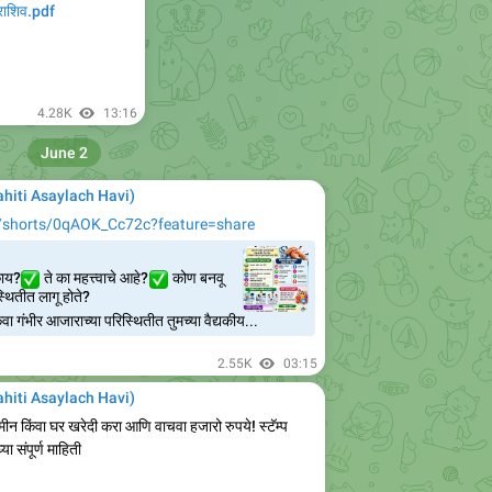
ाशिव.pdf
4.28K
13:16
June 2
Mahiti Asaylach Havi)
m/shorts/0qAOK_Cc72c?feature=share
✅
काय?
✅
ते का महत्त्वाचे आहे?
कोण बनवू
थितीत लागू होते?
 गंभीर आजाराच्या परिस्थितीत तुमच्या वैद्यकीय...
2.55K
03:15
Mahiti Asaylach Havi)
मीन किंवा घर खरेदी करा आणि वाचवा हजारो रुपये! स्टॅम्प
ा संपूर्ण माहिती