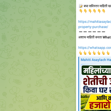
📝
बघा सविस्तर माहिती ख
👇
👇
👇
👇
👇
👇
https://mahitiasayl
property-purchase/
➖
➖
➖
➖
➖
➖
अशाच माहिती करता Wha
https://whatsapp.
👆
👆
👆
👆
👆
👆

Mahiti Asaylach Ha