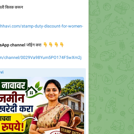
ाली क्लिक करून
achhavi.com/stamp-duty-discount-for-women-
tsApp channel जॉईन करा
👇
👇
👇
👇
com/channel/0029Va98Yum5PO174F5wXm2j

vi