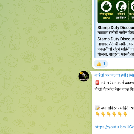
Stamp Duty Discoun
नावावर शेतीची जमीन किंव
Stamp Duty Discount
नावावर शेतीची जमीन, घर कि
सवलतीची संपूर्ण माहिती ज
योजना, पात्रता, फायदे
1
👍
माहिती असायलाच हवी ( 
🚨
नवीन रेशन कार्ड काढण
किती दिवसांत रेशन कार्ड मि
📝
बघा सविस्तर माहिती ख
👇
👇
👇
👇
👇
👇
https://youtu.be/U