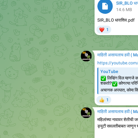
SIR_BLO धार
14.6 MB
SIR_BLO धाराशिव.pdf
❤
1
माहिती असायलाच हवी ( 
https://youtube.co
YouTube
✅
लिव्हिंग विल म्हणजे 
✅
शकतो?
कोणत्या परिस्
अचानक अपघात, कोमा किंवा
1
👍
माहिती असायलाच हवी ( 
महिलांच्या नावावर शेतीची ज
ड्युटी सवलतीबाबत जाणून घ्य