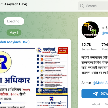
hiti Asaylach Havi)
 शुभेच्छा!
️
भारत!
🇳
4.59K
04:24
माहित
May 6
@ma
Mahiti Asaylach Havi)
12.7K
794
Subscribers
Phot
माहिती असायलाच हवी य
सरकारच्या विविध योजन
जाते, सरकारी कार्यालया
अडचण असेल तर त्या विष
Admin-
@MahitiA
DOW
About
Bl