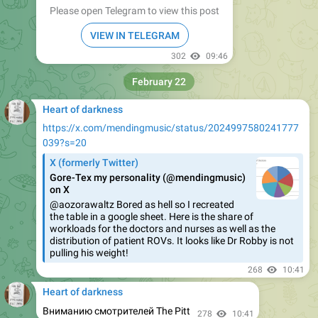
Please open Telegram to view this post
VIEW IN TELEGRAM
302
09:46
February 22
Heart of darkness
https://x.com/mendingmusic/status/2024997580241777
039?s=20
X (formerly Twitter)
Gore-Tex my personality (@mendingmusic)
on X
@aozorawaltz Bored as hell so I recreated
the table in a google sheet. Here is the share of
workloads for the doctors and nurses as well as the
distribution of patient ROVs. It looks like Dr Robby is not
pulling his weight!
268
10:41
Heart of darkness
Вниманию смотрителей The Pitt
278
10:41