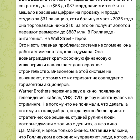
сократил долг с $58 до $37 млрд, зачистил всё, что
мешало красивым цифрам на продажу, и продал
студию за $31 за акцию, хотя большую часть 2025 года
она торговалась ниже $10. За это он получит золотой
парашют размером до $887 млн. В Голливуде -
антагонист. На Wall Street - герой.
Это и есть главная проблема: система не сломана, она
работает именно так, как задумана. Она
вознаграждает краткосрочную финансовую
инженерию и наказывает долгосрочное
строительство. Визионеры в этой системе не
выживают, потому что их горизонт не совпадает с
горизонтом акционеров.
Warner Brothers пережила звук в кино, появление
телевидения, кабель, VHS, DVD, цифру и споткнулась на
стриминге. Не потому что не понимали, что делать, а
потому что каждый раз, когда нужно было принять
стратегическое решение, студией рулили люди,
которые думали о только о деньгах, а не о кино.
Да, Майкл, и здесь только бизнес. Оставим иллюзии,
что Голливудом в основном управляют люди, которым