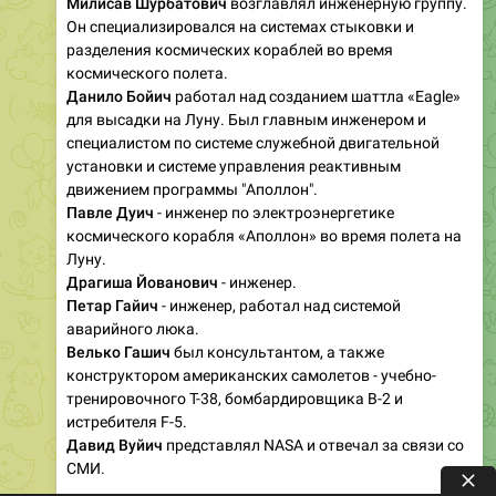
Милисав Шурбатович
возглавлял инженерную группу.
Он специализировался на системах стыковки и
разделения космических кораблей во время
космического полета.
Данило Бойич
работал над созданием шаттла «Eagle»
для высадки на Луну. Был главным инженером и
специалистом по системе служебной двигательной
установки и системе управления реактивным
движением программы "Аполлон".
Павле Дуич
- инженер по электроэнергетике
космического корабля «Аполлон» во время полета на
Луну.
Драгиша Йованович
- инженер.
Петар Гайич
- инженер, работал над системой
аварийного люка.
Велько Гашич
был консультантом, а также
конструктором американских самолетов - учебно-
тренировочного T-38, бомбардировщика B-2 и
истребителя F-5.
Давид Вуйич
представлял NASA и отвечал за связи со
СМИ.