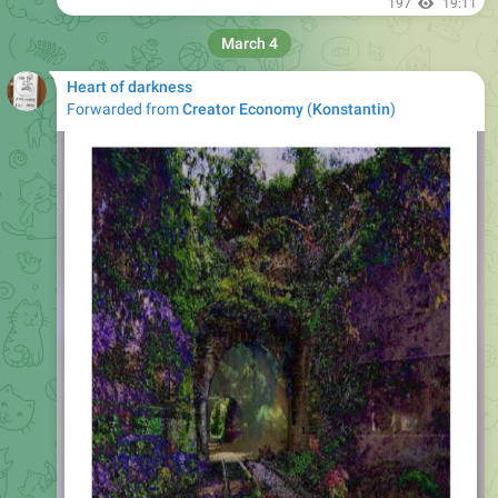
197
19:11
March 4
Heart of darkness
Forwarded from
Creator Economy
(
Konstantin
)