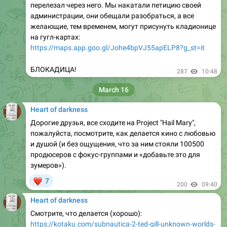
перелезал через него. Мы накатали петицию своей
администрации, они обещали разобраться, а все
желающие, тем временем, могут присунуть кладионице
на гугл-картах:
https://maps.app.goo.gl/Johe4bpVJ55apELP8?g_st=it
БЛОКАДИЦА!
287
10:48
March 16
Heart of darkness
Дорогие друзья, все сходите на Project "Hail Mary",
пожалуйста, посмотрите, как делается кино с любовью
и душой (и без ощущения, что за ним стояли 100500
продюсеров с фокус-группами и «добавьте это для
зумеров»).
❤
7
200
09:40
Heart of darkness
Смотрите, что делается (хорошо):
https://kotaku.com/subnautica-2-ted-gill-unknown-worlds-