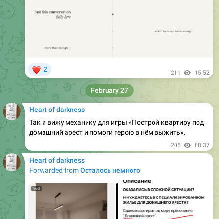
❤
2
211
15:52
February 27
Heart of darkness
Так и вижу механику для игры «Построй квартиру под
домашний арест и помоги герою в нём выжить».
205
08:37
Heart of darkness
Forwarded from
Осталось немного