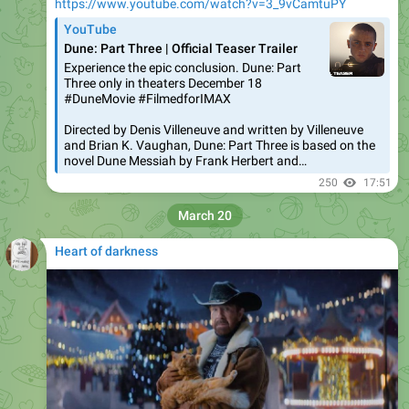
https://www.youtube.com/watch?v=3_9vCamtuPY
YouTube
Dune: Part Three | Official Teaser Trailer
Experience the epic conclusion. Dune: Part
Three only in theaters December 18
#DuneMovie #FilmedforIMAX
Directed by Denis Villeneuve and written by Villeneuve
and Brian K. Vaughan, Dune: Part Three is based on the
novel Dune Messiah by Frank Herbert and…
250
17:51
March 20
Heart of darkness