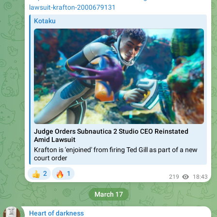
lawsuit-krafton-2000679131
Kotaku
Judge Orders Subnautica 2 Studio CEO Reinstated
Amid Lawsuit
Krafton is 'enjoined' from firing Ted Gill as part of a new
court order
🔥
2
1
👍
219
18:43
March 17
Heart of darkness