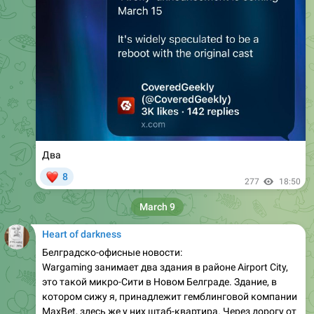
Два
❤
8
277
18:50
March 9
Heart of darkness
Белградско-офисные новости:
Wargaming занимает два здания в районе Airport City,
это такой микро-Сити в Новом Белграде. Здание, в
котором сижу я, принадлежит гемблинговой компании
MaxBet, здесь же у них штаб-квартира. Через дорогу от