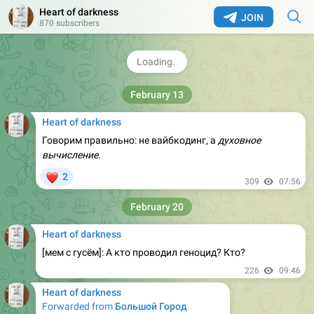
Heart of darkness
JOIN
Ты рядом с нами, созданное тобой сообщество живёт и
870 subscribers
развивается. Твоя сила, нежность, твой удивительный
юмор помогают нам и поддерживают
308
10:44
February 13
Heart of darkness
Говорим правильно: не вайбкодинг, а
духовное
вычисление
.
❤
2
309
07:56
February 20
Heart of darkness
[мем с гусём]: А кто проводил геноцид? Кто?
226
09:46
Heart of darkness
Forwarded from
Большой Город