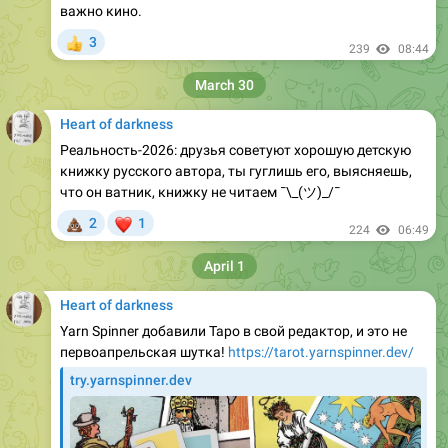
важно кино.
3
👍
239
08:44
March 30
Heart of darkness
Реальность-2026: друзья советуют хорошую детскую
книжку русского автора, ты гуглишь его, выясняешь,
что он ватник, книжку не читаем ¯\_(ツ)_/¯
💩
❤
2
1
224
06:49
April 1
Heart of darkness
Yarn Spinner добавили Таро в свой редактор, и это не
первоапрельская шутка!
https://tarot.yarnspinner.dev/
try.yarnspinner.dev