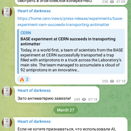
смотреть в этой блеклой копирке HBO.
238
07:09
Heart of darkness
https://home.cern/news/press-release/experiments/base-
experiment-cern-succeeds-transporting-antimatter
CERN
BASE experiment at CERN succeeds in transporting
antimatter
Today, in a world first, a team of scientists from the BASE
experiment at CERN successfully transported a trap
filled with antiprotons in a truck across the Laboratory’s
main site. The team managed to accumulate a cloud of
92 antiprotons in an innovative…
🔥
2
255
07:18
Heart of darkness
Зато антиматерию завезли!
249
07:18
March 27
Heart of darkness
Если не хотите признаваться, что использовали AI,