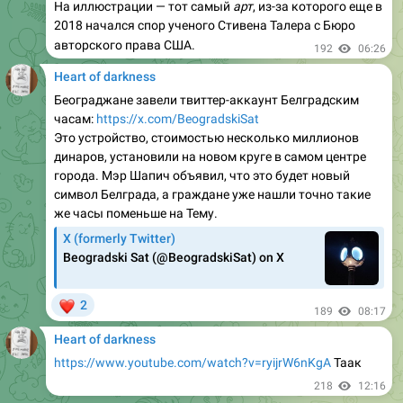
На иллюстрации — тот самый
арт
, из-за которого еще в
2018 начался спор ученого Стивена Талера с Бюро
авторского права США.
192
06:26
Heart of darkness
Београджане завели твиттер-аккаунт Белградским
часам:
https://x.com/BeogradskiSat
Это устройство, стоимостью несколько миллионов
динаров, установили на новом круге в самом центре
города. Мэр Шапич объявил, что это будет новый
символ Белграда, а граждане уже нашли точно такие
же часы поменьше на Тему.
X (formerly Twitter)
Beogradski Sat (@BeogradskiSat) on X
❤
2
189
08:17
Heart of darkness
https://www.youtube.com/watch?v=ryijrW6nKgA
Таак
218
12:16