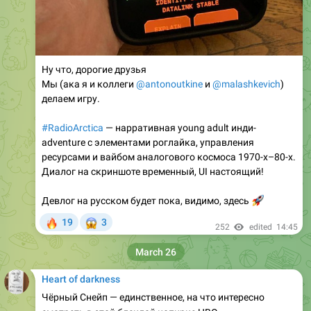
Ну что, дорогие друзья
Мы (ака я и коллеги
@antonoutkine
и
@malashkevich
)
делаем игру.
#RadioArctica
— нарративная young adult инди-
adventure с элементами роглайка, управления
ресурсами и вайбом аналогового космоса 1970-х–80-х.
Диалог на скриншоте временный, UI настоящий!
Девлог на русском будет пока, видимо, здесь
🚀
🔥
😱
19
3
252
edited
14:45
March 26
Heart of darkness
Чёрный Снейп — единственное, на что интересно