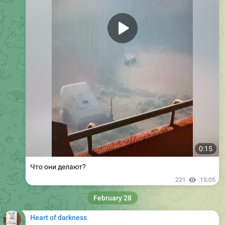
0:15
Что они делают?
221
15:05
February 28
Heart of darkness