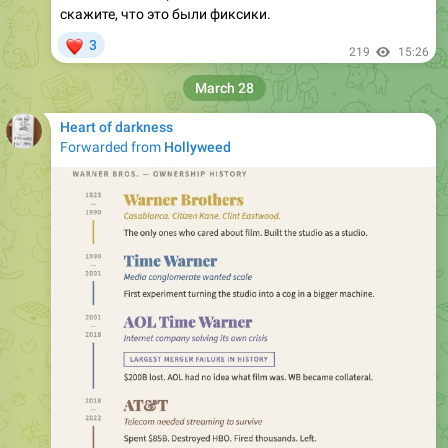
скажите, что это были фиксики.
❤
3
219
15:26
March 28
Heart of darkness
Forwarded from
Hollyweed