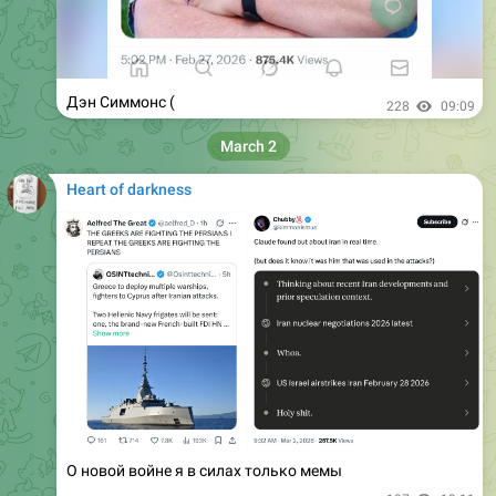
Дэн Симмонс (
228
09:09
March 2
Heart of darkness
О новой войне я в силах только мемы