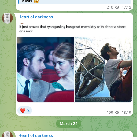
😱
week!
210
17:12
Heart of darkness
❤
2
199
18:19
March 24
Heart of darkness