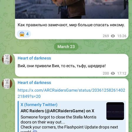
Как правильно замечают, мир больше спасать некому.
😱
4
269
15:26
March 23
Heart of darkness
Вий, они привели Вия, то есть, тьфу, шредера!
200
17:12
Heart of darkness
https://x.com/ARCRaidersGame/status/20361258261402
21849?s=20
X (formerly Twitter)
ARC Raiders (@ARCRaidersGame) on X
Someone forgot to close the Stella Montis
doors on their way out...
Check your corners, the Flashpoint Update drops next