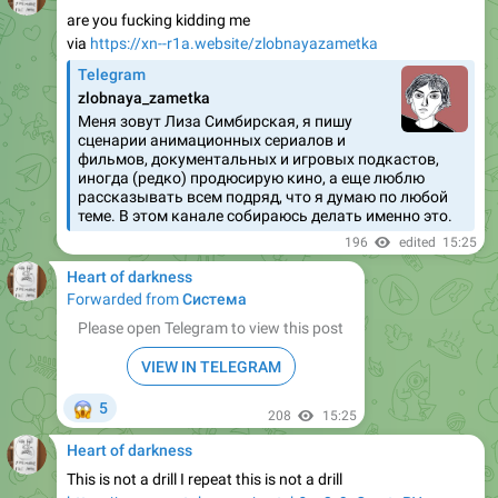
are you fucking kidding me
via
https://xn--r1a.website/zlobnayazametka
Telegram
zlobnaya_zametka
Меня зовут Лиза Симбирская, я пишу
сценарии анимационных сериалов и
фильмов, документальных и игровых подкастов,
иногда (редко) продюсирую кино, а еще люблю
рассказывать всем подряд, что я думаю по любой
теме. В этом канале собираюсь делать именно это.
196
edited
15:25
Heart of darkness
Forwarded from
Система
Please open Telegram to view this post
VIEW IN TELEGRAM
😱
5
208
15:25
Heart of darkness
This is not a drill I repeat this is not a drill