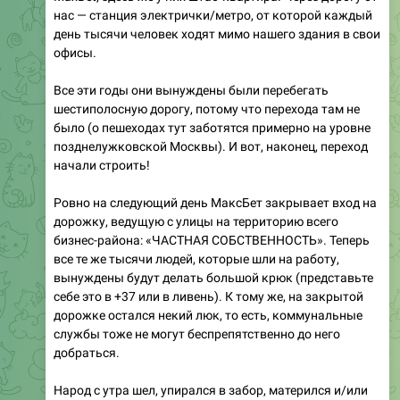
нас — станция электрички/метро, от которой каждый
день тысячи человек ходят мимо нашего здания в свои
офисы.
Все эти годы они вынуждены были перебегать
шестиполосную дорогу, потому что перехода там не
было (о пешеходах тут заботятся примерно на уровне
позднелужковской Москвы). И вот, наконец, переход
начали строить!
Ровно на следующий день МаксБет закрывает вход на
дорожку, ведущую с улицы на территорию всего
бизнес-района: «ЧАСТНАЯ СОБСТВЕННОСТЬ». Теперь
все те же тысячи людей, которые шли на работу,
вынуждены будут делать большой крюк (представьте
себе это в +37 или в ливень). К тому же, на закрытой
дорожке остался некий люк, то есть, коммунальные
службы тоже не могут беспрепятственно до него
добраться.
Народ с утра шел, упирался в забор, матерился и/или