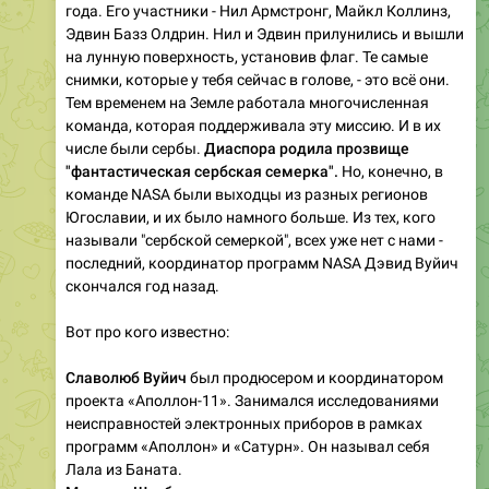
года. Его участники - Нил Армстронг, Майкл Коллинз,
Эдвин Базз Олдрин. Нил и Эдвин прилунились и вышли
на лунную поверхность, установив флаг. Те самые
снимки, которые у тебя сейчас в голове, - это всё они.
Тем временем на Земле работала многочисленная
команда, которая поддерживала эту миссию. И в их
числе были сербы.
Диаспора родила прозвище
"фантастическая сербская семерка".
Но, конечно, в
команде NASA были выходцы из разных регионов
Югославии, и их было намного больше. Из тех, кого
называли "сербской семеркой", всех уже нет с нами -
последний, координатор программ NASA Дэвид Вуйич
скончался год назад.
Вот про кого известно:
Славолюб Вуйич
был продюсером и координатором
проекта «Аполлон-11». Занимался исследованиями
неисправностей электронных приборов в рамках
программ «Аполлон» и «Сатурн». Он называл себя
Лала из Баната.