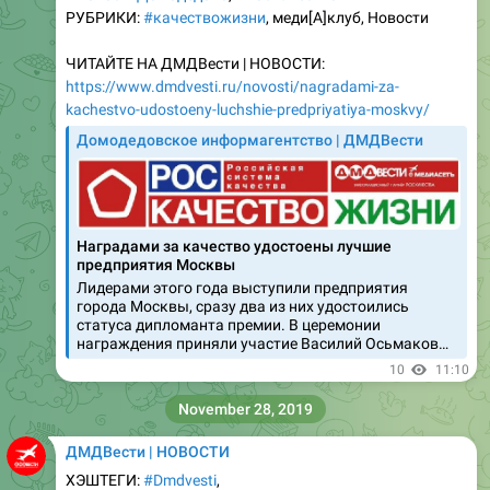
ЧИТАЙТЕ НА ДМДВести | НОВОСТИ:
https://www.dmdvesti.ru/novosti/nagradami-za-
kachestvo-udostoeny-luchshie-predpriyatiya-moskvy/
Домодедовское информагентство | ДМДВести
Наградами за качество удостоены лучшие
предприятия Москвы
Лидерами этого года выступили предприятия
города Москвы, сразу два из них удостоились
статуса дипломанта премии. В церемонии
награждения приняли участие Василий Осьмаков…
10
11:10
November 28, 2019
ДМДВести | НОВОСТИ
ХЭШТЕГИ:
#Dmdvesti
,
#ДомодедовскоеИнформагентство
,
#КачествоЖизни
,
#НовостиДомодедово
,
#Роскачество