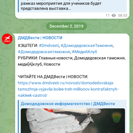
11
08:53
December 2, 2019
ДМДВести | НОВОСТИ
ХЭШТЕГИ:
#Dmdvesti
,
#ДомодедовскаяТаможня
,
#Домодедовскаятяможня
,
#МедиАКлуб
РУБРИКИ: Главные новости, Домодедовская таможня,
меди[A]клуб, Новости
ЧИТАЙТЕ НА ДМДВести | НОВОСТИ:
https://www.dmdvesti.ru/novosti/domodedovskaja-
tamozhnja-vyjavila-bolee-treh-millionov-kontrafaktnyh-
nakleek-castrol/
Домодедовское информагентство | ДМДВести