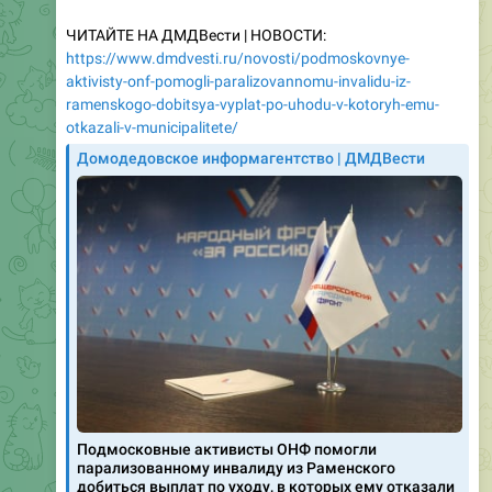
https://www.dmdvesti.ru/novosti/podmoskovnye-
aktivisty-onf-pomogli-paralizovannomu-invalidu-iz-
ramenskogo-dobitsya-vyplat-po-uhodu-v-kotoryh-emu-
otkazali-v-municipalitete/
Домодедовское информагентство | ДМДВести
Подмосковные активисты ОНФ помогли
парализованному инвалиду из Раменского
добиться выплат по уходу, в которых ему отказали
в муниципалитете
После обращения активистов регионального