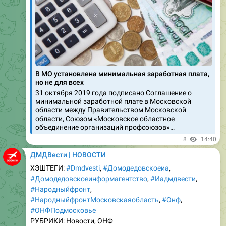
В МО установлена минимальная заработная плата,
но не для всех
31 октября 2019 года подписано Соглашение о
минимальной заработной плате в Московской
области между Правительством Московской
области, Союзом «Московское областное
объединение организаций профсоюзов»…
8
14:40
ДМДВести | НОВОСТИ
ХЭШТЕГИ:
#Dmdvesti
,
#Домодедовскоеиа
,
#Домодедовскоеинформагентство
,
#Иадмдвести
,
#Народныйфронт
,
#НародныйфронтМосковскаяобласть
,
#Онф
,
#ОНФПодмосковье
РУБРИКИ: Новости, ОНФ
ЧИТАЙТЕ НА ДМДВести | НОВОСТИ: