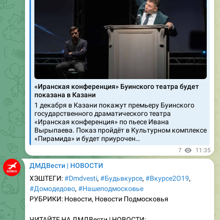
«Иранская конференция» Буинского театра будет
показана в Казани
1 декабря в Казани покажут премьеру Буинского
государственного драматического театра
«Иранская конференция» по пьесе Ивана
Вырыпаева. Показ пройдёт в Культурном комплексе
«Пирамида» и будет приурочен…
7
11:35
ДМДВести | НОВОСТИ
ХЭШТЕГИ:
#Dmdvesti
,
#Бyдьвкурсе
,
#Вкyрсе2О19
,
#Домодедово
,
#Нашеподмосковье
РУБРИКИ: Новости, Новости Подмосковья
ЧИТАЙТЕ НА ДМДВести | НОВОСТИ:
https://www.dmdvesti.ru/novosti/postradavshie-pri-
pozhare-v-koroleve-poluchat-ekstrennuyu-sotsialnuyu-