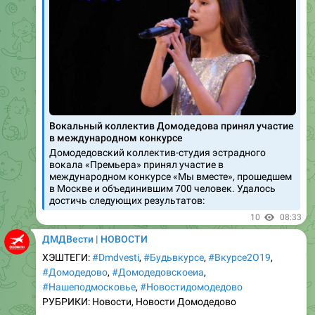
Вокальный коллектив Домодедова принял участие
в международном конкурсе
Домодедовский коллектив-студия эстрадного
вокала «Премьера» принял участие в
международном конкурсе «Мы вместе», прошедшем
в Москве и объединившим 700 человек. Удалось
достичь следующих результатов:
10
08:33
ДМДВести | НОВОСТИ
ХЭШТЕГИ:
#Dmdvesti
,
#Бyдьвкурсе
,
#Вкyрсе2О19
,
#Домодедово
,
#Домодедовскоеиа
,
#Нашеподмосковье
,
#Новостидомодедово
РУБРИКИ: Новости, Новости Домодедово
ЧИТАЙТЕ НА ДМДВести | НОВОСТИ: