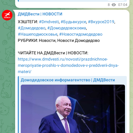
ДМДВести | НОВОСТИ
ХЭШТЕГИ:
#Dmdvesti
,
#Бyдьвкурсе
,
#Вкyрсе2О19
,
#Домодедово
,
#Домодедовскоеиа
,
#Нашеподмосковье
,
#Новостидомодедово
РУБРИКИ: Новости, Новости Домодедово
ЧИТАЙТЕ НА ДМДВести | НОВОСТИ:
https://www.dmdvesti.ru/novosti/prazdnichnoe-
meropriyatie-proshlo-v-domodedove-v-preddverii-dnya-
materi/
Домодедовское информагентство | ДМДВести