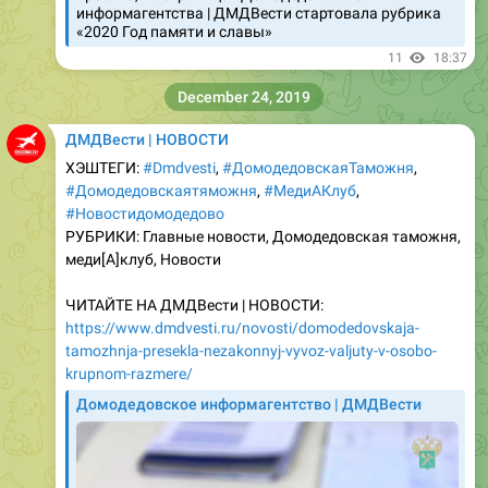
11
18:37
December 24, 2019
ДМДВести | НОВОСТИ
ХЭШТЕГИ:
#Dmdvesti
,
#ДомодедовскаяТаможня
,
#Домодедовскаятяможня
,
#МедиАКлуб
,
#Новостидомодедово
РУБРИКИ: Главные новости, Домодедовская таможня,
меди[A]клуб, Новости
ЧИТАЙТЕ НА ДМДВести | НОВОСТИ:
https://www.dmdvesti.ru/novosti/domodedovskaja-
tamozhnja-presekla-nezakonnyj-vyvoz-valjuty-v-osobo-
krupnom-razmere/
Домодедовское информагентство | ДМДВести