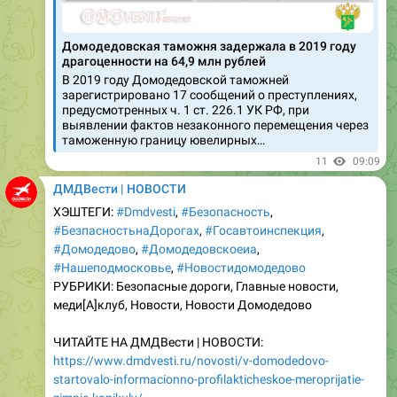
Домодедовская таможня задержала в 2019 году
драгоценности на 64,9 млн рублей
В 2019 году Домодедовской таможней
зарегистрировано 17 сообщений о преступлениях,
предусмотренных ч. 1 ст. 226.1 УК РФ, при
выявлении фактов незаконного перемещения через
таможенную границу ювелирных…
11
09:09
ДМДВести | НОВОСТИ
ХЭШТЕГИ:
#Dmdvesti
,
#Безопасность
,
#БезпасностьнаДорогах
,
#Госавтоинспекция
,
#Домодедово
,
#Домодедовскоеиа
,
#Нашеподмосковье
,
#Новостидомодедово
РУБРИКИ: Безопасные дороги, Главные новости,
меди[A]клуб, Новости, Новости Домодедово
ЧИТАЙТЕ НА ДМДВести | НОВОСТИ:
https://www.dmdvesti.ru/novosti/v-domodedovo-
startovalo-informacionno-profilakticheskoe-meroprijatie-
zimnie-kanikuly/
Домодедовское информагентство | ДМДВести