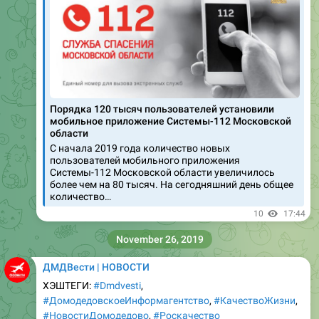
Порядка 120 тысяч пользователей установили
мобильное приложение Системы-112 Московской
области
С начала 2019 года количество новых
пользователей мобильного приложения
Системы-112 Московской области увеличилось
более чем на 80 тысяч. На сегодняшний день общее
количество…
10
17:44
November 26, 2019
ДМДВести | НОВОСТИ
ХЭШТЕГИ:
#Dmdvesti
,
#ДомодедовскоеИнформагентство
,
#КачествоЖизни
,
#НовостиДомодедово
,
#Роскачество
РУБРИКИ:
#качествожизни
, меди[A]клуб, Новости