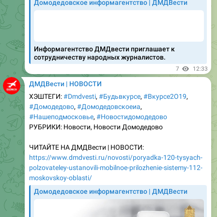
Информагентство ДМДвести приглашает к
сотрудничеству народных журналистов.
7
12:33
ДМДВести | НОВОСТИ
ХЭШТЕГИ:
#Dmdvesti
,
#Бyдьвкурсе
,
#Вкyрсе2О19
,
#Домодедово
,
#Домодедовскоеиа
,
#Нашеподмосковье
,
#Новостидомодедово
РУБРИКИ: Новости, Новости Домодедово
ЧИТАЙТЕ НА ДМДВести | НОВОСТИ:
https://www.dmdvesti.ru/novosti/poryadka-120-tysyach-
polzovateley-ustanovili-mobilnoe-prilozhenie-sistemy-112-
moskovskoy-oblasti/
Домодедовское информагентство | ДМДВести