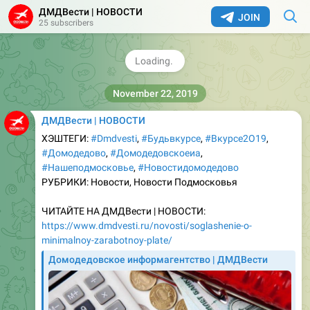
Александр Иофик обратился к участникам ВЭД:
ДМДВести | НОВОСТИ
«Домодедовская таможня готова вести
JOIN
25 subscribers
конструктивный и открытый диалог с деловыми
кругами. Цель нашей совместной работы в рамках
Консультативного совета –…
9
14:19
ДМДВести | НОВОСТИ
ХЭШТЕГИ:
#Dmdvesti
,
#Бyдьвкурсе
,
#Вкyрсе2О19
,
#Домодедово
,
#Домодедовскоеиа
,
#Нашеподмосковье
,
#Новостидомодедово
РУБРИКИ: Новости, Новости Подмосковья
ЧИТАЙТЕ НА ДМДВести | НОВОСТИ:
https://www.dmdvesti.ru/novosti/soglashenie-o-
minimalnoy-zarabotnoy-plate/
Домодедовское информагентство | ДМДВести