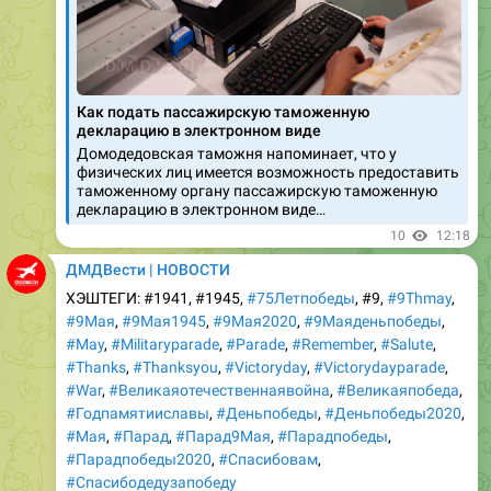
Как подать пассажирскую таможенную
декларацию в электронном виде
Домодедовская таможня напоминает, что у
физических лиц имеется возможность предоставить
таможенному органу пассажирскую таможенную
декларацию в электронном виде…
10
12:18
ДМДВести | НОВОСТИ
ХЭШТЕГИ: #1941, #1945,
#75Летпобеды
, #9,
#9Thmay
,
#9Мая
,
#9Мая1945
,
#9Мая2020
,
#9Маяденьпобеды
,
#May
,
#Militaryparade
,
#Parade
,
#Remember
,
#Salute
,
#Thanks
,
#Thanksyou
,
#Victoryday
,
#Victorydayparade
,
#War
,
#Великаяотечественнаявойна
,
#Великаяпобеда
,
#Годпамятииславы
,
#Деньпобеды
,
#Деньпобеды2020
,
#Мая
,
#Парад
,
#Парад9Мая
,
#Парадпобеды
,
#Парадпобеды2020
,
#Спасибовам
,
#Спасибодедузапобеду
РУБРИКИ:
#год
1945-2020, Главные новости, Новости