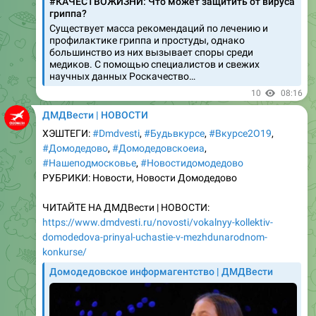
профилактике гриппа и простуды, однако
большинство из них вызывает споры среди
медиков. С помощью специалистов и свежих
научных данных Роскачество…
10
08:16
ДМДВести | НОВОСТИ
ХЭШТЕГИ:
#Dmdvesti
,
#Бyдьвкурсе
,
#Вкyрсе2О19
,
#Домодедово
,
#Домодедовскоеиа
,
#Нашеподмосковье
,
#Новостидомодедово
РУБРИКИ: Новости, Новости Домодедово
ЧИТАЙТЕ НА ДМДВести | НОВОСТИ:
https://www.dmdvesti.ru/novosti/vokalnyy-kollektiv-
domodedova-prinyal-uchastie-v-mezhdunarodnom-
konkurse/
Домодедовское информагентство | ДМДВести