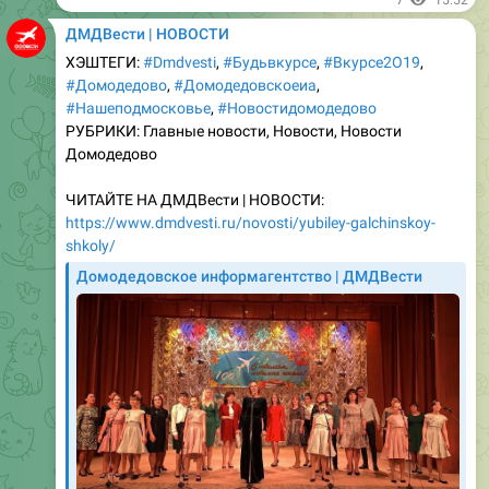
ХЭШТЕГИ:
#Dmdvesti
,
#Бyдьвкурсе
,
#Вкyрсе2О19
,
#Домодедово
,
#Домодедовскоеиа
,
#Нашеподмосковье
,
#Новостидомодедово
РУБРИКИ: Главные новости, Новости, Новости
Домодедово
ЧИТАЙТЕ НА ДМДВести | НОВОСТИ:
https://www.dmdvesti.ru/novosti/yubiley-galchinskoy-
shkoly/
Домодедовское информагентство | ДМДВести
В Домодедово отметили юбилей Гальчинской