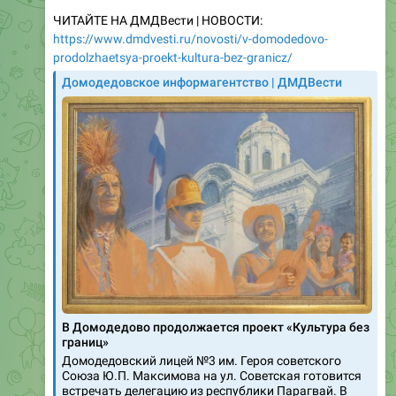
https://www.dmdvesti.ru/novosti/v-domodedovo-
prodolzhaetsya-proekt-kultura-bez-granicz/
Домодедовское информагентство | ДМДВести
В Домодедово продолжается проект «Культура без
границ»
Домодедовский лицей №3 им. Героя советского
Союза Ю.П. Максимова на ул. Советская готовится
встречать делегацию из республики Парагвай. В
рамках мероприятия для учеников будет
представлена выставка…