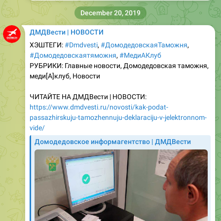
ДМДВести | НОВОСТИ
ХЭШТЕГИ:
#Dmdvesti
,
#ДомодедовскаяТаможня
,
#Домодедовскаятяможня
,
#МедиАКлуб
РУБРИКИ: Главные новости, Домодедовская таможня,
меди[A]клуб, Новости
ЧИТАЙТЕ НА ДМДВести | НОВОСТИ:
https://www.dmdvesti.ru/novosti/kak-podat-
passazhirskuju-tamozhennuju-deklaraciju-v-jelektronnom-
vide/
Домодедовское информагентство | ДМДВести