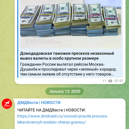
Домодедовская таможня пресекла незаконный
вывоз валюты в особо крупном размере
Гражданин России вылетал рейсом Москва-
Душанбе и проследовал через «зеленый» коридор,
тем самым заявив об отсутствии у него товаров…
11
07:51
January 13, 2020
ДМДВести | НОВОСТИ
ЧИТАЙТЕ НА ДМДВести | НОВОСТИ:
https://www.dmdvesti.ru/novosti/pravila-provoza-
lekarstvennyh-sredstv-cherez-granicu/
ХЭШТЕГИ:
#Dmdvesti
,
#ДомодедовскаяТаможня
,
#Домодедовскаятяможня
,
#МедиАКлуб
,