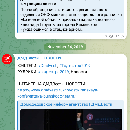
отделения ОНФ министерство социального развития
Московской области признало парализованного
инвалида I группы из города Раменское
нуждающимся в стационарном…
9
14:59
November 24, 2019
ДМДВести | НОВОСТИ
ХЭШТЕГИ:
#Dmdvesti
,
#Годтеатра2019
РУБРИКИ:
#годтеатра2019
, Новости
ЧИТАЙТЕ НА ДМДВести | НОВОСТИ:
https://www.dmdvesti.ru/novosti/iranskaya-
konferentsiya-buinskogo-teatra/
Домодедовское информагентство | ДМДВести