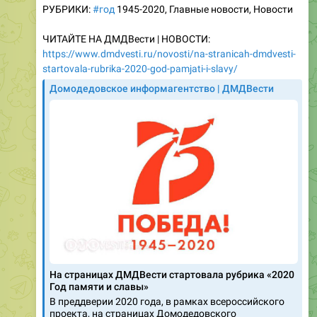
ЧИТАЙТЕ НА ДМДВести | НОВОСТИ:
https://www.dmdvesti.ru/novosti/na-stranicah-dmdvesti-
startovala-rubrika-2020-god-pamjati-i-slavy/
Домодедовское информагентство | ДМДВести
На страницах ДМДВести стартовала рубрика «2020
Год памяти и славы»
В преддверии 2020 года, в рамках всероссийского
проекта, на страницах Домодедовского
информагентства | ДМДВести стартовала рубрика
«2020 Год памяти и славы»