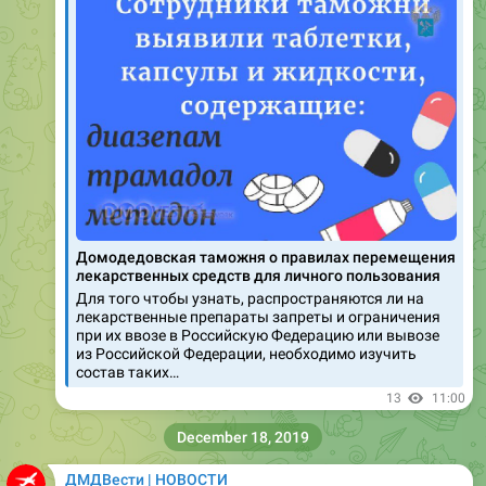
Домодедовская таможня о правилах перемещения
лекарственных средств для личного пользования
Для того чтобы узнать, распространяются ли на
лекарственные препараты запреты и ограничения
при их ввозе в Российскую Федерацию или вывозе
из Российской Федерации, необходимо изучить
состав таких…
13
11:00
December 18, 2019
ДМДВести | НОВОСТИ
ХЭШТЕГИ:
#Dmdvesti
,
#ДомодедовскаяТаможня
,
#Домодедовскаятаможня
,
#Задержание
,