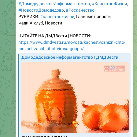
РУБРИКИ:
#качествожизни
, Главные новости,
меди[A]клуб, Новости
ЧИТАЙТЕ НА ДМДВести | НОВОСТИ:
https://www.dmdvesti.ru/novosti/kachestvozhizni-chto-
mozhet-zashhitit-ot-virusa-grippa/
Домодедовское информагентство | ДМДВести
#КАЧЕСТВОЖИЗНИ: Что может защитить от вируса
гриппа?
Существует масса рекомендаций по лечению и