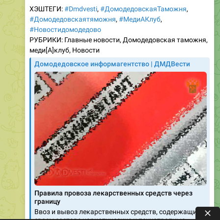
#Новостидомодедово
РУБРИКИ: Главные новости, Домодедовская таможня,
меди[A]клуб, Новости
Домодедовское информагентство | ДМДВести
Правила провоза лекарственных средств через
границу
Ввоз и вывоз лекарственных средств, содержащих в
своем составе наркотические и психотропные
вещества, осуществляется по медицинским
показаниям при наличии подтверждающих