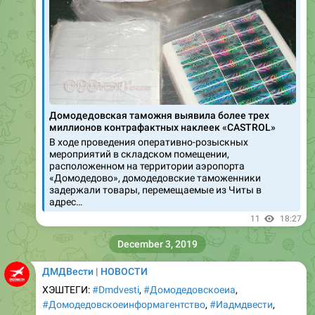
Домодедовская таможня выявила более трех
миллионов контрафактных наклеек «CASTROL»
В ходе проведения оперативно-розыскных
мероприятий в складском помещении,
расположенном на территории аэропорта
«Домодедово», домодедовские таможенники
задержали товары, перемещаемые из Читы в
адрес…
11
18:27
December 3, 2019
ДМДВести | НОВОСТИ
ХЭШТЕГИ:
#Dmdvesti
,
#Домодедовскоеиа
,
#Домодедовскоеинформагентство
,
#Иадмдвести
,
#Народныйфронт
,
#НародныйфронтМосковскаяобласть
,
#Онф
,