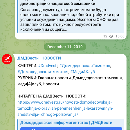
являться использование подобной атрибутики при
условии осуждения нацизма. Эксперты ОНФ не раз
заявляли о том, что нужно предусмотреть
исключения из общего…
12
15:00
December 11, 2019
ДМДВести | НОВОСТИ
ХЭШТЕГИ:
#Dmdvesti
,
#ДомодедовскаяТаможня
,
#Домодедовскаятяможня
,
#МедиАКлуб
РУБРИКИ: Главные новости, Домодедовская таможня,
меди[A]клуб, Новости
ЧИТАЙТЕ НА ДМДВести | НОВОСТИ:
https://www.dmdvesti.ru/novosti/domodedovskaja-
tamozhnja-o-pravilah-peremeshhenija-lekarstvennyh-
sredstv-dlja-lichnogo-polzovanija/
Домодедовское информагентство | ДМДВести