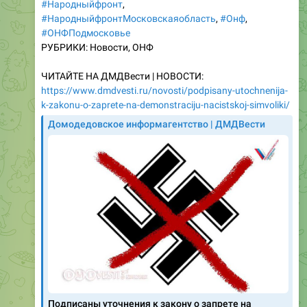
#ОНФПодмосковье
РУБРИКИ: Новости, ОНФ
ЧИТАЙТЕ НА ДМДВести | НОВОСТИ:
https://www.dmdvesti.ru/novosti/podpisany-utochnenija-
k-zakonu-o-zaprete-na-demonstraciju-nacistskoj-simvoliki/
Домодедовское информагентство | ДМДВести
Подписаны уточнения к закону о запрете на
демонстрацию нацистской символики
Согласно документу, экстремизмом не будет