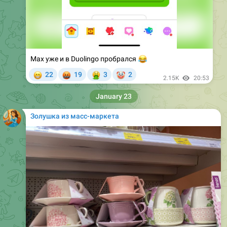
Max уже и в Duolingo пробрался
😂
😁
🤬
🤮
🤡
22
19
3
2
2.15K
20:53
January 23
Золушка из масс-маркета