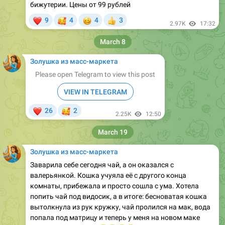
2.97K
17:32
March 8
Золушка из масс-маркета
Please open Telegram to view this post
VIEW IN TELEGRAM
❤
🥰
26
2
2.25K
12:50
March 19
Золушка из масс-маркета
Заварила себе сегодня чай, а он оказался с
валерьянкой. Кошка учуяла её с другого конца
комнаты, прибежала и просто сошла с ума. Хотела
попить чай под видосик, а в итоге: бесноватая кошка
вытолкнула из рук кружку, чай пролился на мак, вода
попала под матрицу и теперь у меня на новом маке
😭
«прекрасное» пятно
😭
😭
😭
😭
💔
❤
41
5
1