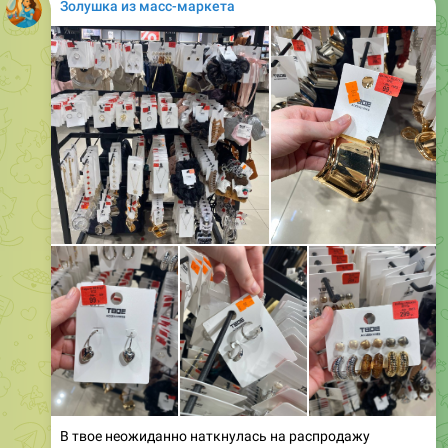
В твое неожиданно наткнулась на распродажу
бижутерии. Цены от 99 рублей
❤
🥰
🥴
9
4
4
3
👍