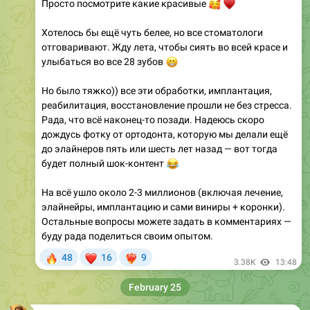
Хотелось бы ещё чуть белее, но все стоматологи
отговаривают. Жду лета, чтобы сиять во всей красе и
улыбаться во все 28 зубов
😁
Но было тяжко)) все эти обработки, имплантация,
реабилитация, восстановление прошли не без стресса.
Рада, что всё наконец-то позади. Надеюсь скоро
дождусь фотку от ортодонта, которую мы делали ещё
до элайнеров пять или шесть лет назад — вот тогда
будет полный шок-контент
😂
На всё ушло около 2-3 миллионов (включая лечение,
элайнейры, имплантацию и сами виниры + коронки).
Остальные вопросы можете задать в комментариях —
буду рада поделиться своим опытом.
🔥
❤
48
16
9
❤‍🔥
3.38K
13:48
February 25
Золушка из масс-маркета