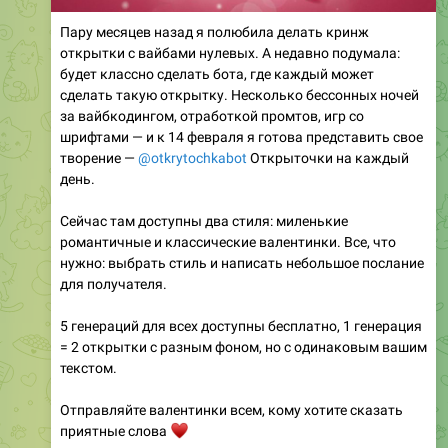
открытки с вайбами нулевых. А недавно подумала:
будет классно сделать бота, где каждый может
сделать такую открытку. Несколько бессонных ночей
за вайбкодингом, отработкой промтов, игр со
шрифтами — и к 14 февраля я готова представить свое
творение —
@otkrytochkabot
Открыточки на каждый
день.
Сейчас там доступны два стиля: миленькие
романтичные и классические валентинки. Все, что
нужно: выбрать стиль и написать небольшое послание
для получателя.
5 генераций для всех доступны бесплатно, 1 генерация
= 2 открытки с разным фоном, но с одинаковым вашим
текстом.
Отправляйте валентинки всем, кому хотите сказать
♥️
приятные слова
Ну а я буду рада обратной связи) Это пока что бета-