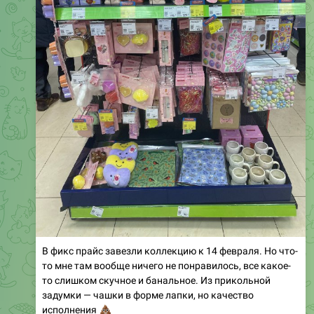
В фикс прайс завезли коллекцию к 14 февраля. Но что-
то мне там вообще ничего не понравилось, все какое-
то слишком скучное и банальное. Из прикольной
задумки — чашки в форме лапки, но качество
💩
исполнения
😢
😁
5
4
2.21K
13:45