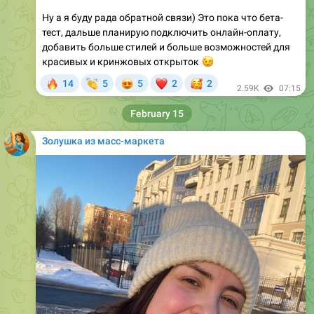
тест, дальше планирую подключить онлайн-оплату,
добавить больше стилей и больше возможностей для
красивых и кринжовых открыток
😉
🔥
👏
😍
❤
🥰
14
5
5
2
2
2.59K
07:15
February 15
Золушка из масс-маркета