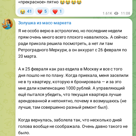
1.61K
11:08
Золушка из масс-маркета
Я не особо верю в астрологию, но последние недели
прям очень много всего плохого навалилось. А сейчас
ради прикола решила посмотреть, а нет ли там
Ретроградного Меркури, а он аккурат с 26 февраля по
20 марта.
А я 25 февраля как раз ездила в Москву и все с того
дня пошло не по плану. Когда приехала, меня заселили
не в ту квартиру, которую я бронировала — и за это
мне дали компенсацию 1000 рублей. А управляющий
ещё пытался убедить, что текущая квартира лучше
арендованной и непонятно, почему я возмущаюсь (не
лучше, там совершенно разный ремонт был).
Когда вернулась, заболела так, что несколько дней
голова вообще не соображала. Очень давно такого не
было.
Потом пришло письмо из налоговой с просьбой к ним