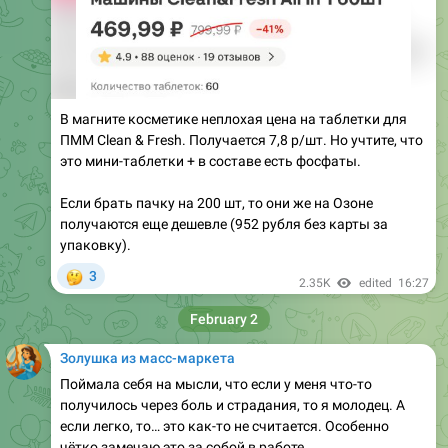
В магните косметике неплохая цена на таблетки для
ПММ Clean & Fresh. Получается 7,8 р/шт. Но учтите, что
это мини-таблетки + в составе есть фосфаты.
Если брать пачку на 200 шт, то они же на Озоне
получаются еще дешевле (952 рубля без карты за
упаковку).
🤔
3
2.35K
edited
16:27
February 2
Золушка из масс-маркета
Поймала себя на мысли, что если у меня что-то
получилось через боль и страдания, то я молодец. А
если легко, то… это как-то не считается. Особенно
чётко замечаю это за собой в работе.
В портфолио горжусь текстами, которые делала долго.