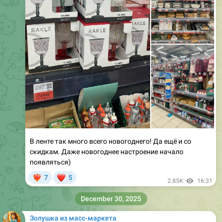
В ленте так много всего новогоднего! Да ещё и со
скидкам. Даже новогоднее настроение начало
появляться)
❤
7
5
‍🔥
2.85K
16:31
December 30, 2025
Золушка из масс-маркета