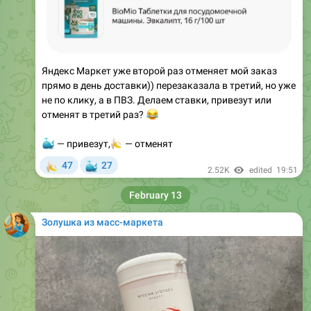
Яндекс Маркет уже второй раз отменяет мой заказ
прямо в день доставки)) перезаказала в третий, но уже
не по клику, а в ПВЗ. Делаем ставки, привезут или
отменят в третий раз?
😂
🐳
🍌
— привезут,
— отменят
🍌
🐳
47
27
2.52K
edited
19:51
February 13
Золушка из масс-маркета