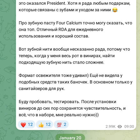
Про зубную пасту Four Calcium точно могу сказать, что
она топ. Отличный RDA для ежедневного
использования и хороший состав.
Вот зубной нити вообще несказанно рада, потому что
теперь, когда у меня весь рот в винирах, найти
подходящую зубную нить стало сложнее.
Формат освежителя тоже удивил) Ещё не видела у
подобных средств таких баночек. В основном только у
санитайзеров для рук.
Буду пробовать, тестировать. После установки
виниров до сих пор сохранятся чувствительность, и
всё, что в наборе, мне реально нужно))
❤
💯
12
12
2
👍
2.99K
09:00
January 20
Золушка из масс-маркета