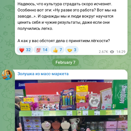
заводе…». И однажды мы и люди вокруг научатся
ценить себя и чужие результаты, даже если они
получились легко.
А как у вас обстоят дела с принятием лёгкости?
❤
💯
🤝
32
14
7
3
👍
2.67K
14:29
February 7
Золушка из масс-маркета