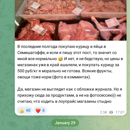
В последние полгода покупаю курицу и яйца в
Семишагоффе, и если я пишу этот пост, то значит со
😅
мной все нормально
И нет, я не бедствую, но цены в
магазинах уже в край ашалели, и покупать курицу за
500 руб/кг я морально не готова. Всякие фрукты,
овощи тоже норм (фото в комментах).
Да, магазин не выглядит как с обложки журнала. Но я
прихожу сюда за продуктами, а не на фотосессию)) не
считаю, что ходить в лоупрайс магазины стыдно
❤
40
6
👍
2.5K
17:07
January 29
Золушка из масс-маркета