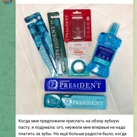
Когда мне предложили прислать на обзор зубную
пасту, я подумала: ого, неужели мне впервые не надо
платить за зубы. Но ещё больше радости было, когда
это оказался President. Хотя я рада любым подаркам,
которые связаны с зубами и уходом за ними
😂