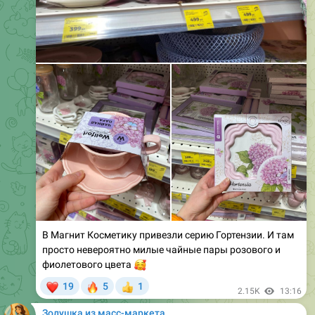
В Магнит Косметику привезли серию Гортензии. И там
просто невероятно милые чайные пары розового и
🥰
фиолетового цвета
❤
🔥
19
5
1
👍
2.15K
13:16
Золушка из масс-маркета