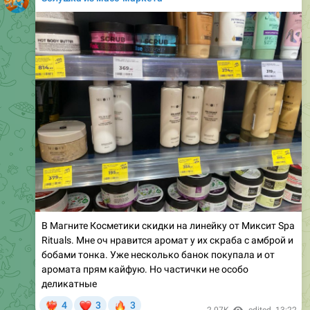
В Магните Косметики скидки на линейку от Миксит Spa
Rituals. Мне оч нравится аромат у их скраба с амброй и
бобами тонка. Уже несколько банок покупала и от
аромата прям кайфую. Но частички не особо
деликатные
❤
🔥
4
3
3
‍🔥
2.07K
edited
13:22
January 26