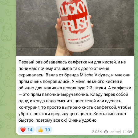
Первый раз обзавелась салфетками для кистей, и не
понимаю почему эта имба так долго от меня
скрывалась. Взяла от бренда Mischa Vidyaev, и мне они
прям очень понравились. У меня не много кистей и
обычно для макияжа использую 2-3 штуки. А салфетки
— это прям палочка-выручалочка. Кладу перед собой
одну, и когда надо сменить цвет теней или сделать
контуринг, то просто вытираю кисть салфеткой, чтобы
убрать остатки предыдущего цвета. Кисть высыхает
быстро, поэтому все ок) Очень удобно
❤
14
10
👍
2.03K
edited
11:39
February 14