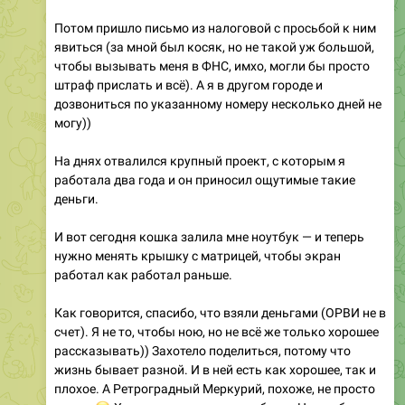
явиться (за мной был косяк, но не такой уж большой,
чтобы вызывать меня в ФНС, имхо, могли бы просто
штраф прислать и всё). А я в другом городе и
дозвониться по указанному номеру несколько дней не
могу))
На днях отвалился крупный проект, с которым я
работала два года и он приносил ощутимые такие
деньги.
И вот сегодня кошка залила мне ноутбук — и теперь
нужно менять крышку с матрицей, чтобы экран
работал как работал раньше.
Как говорится, спасибо, что взяли деньгами (ОРВИ не в
счет). Я не то, чтобы ною, но не всё же только хорошее
рассказывать)) Захотело поделиться, потому что
жизнь бывает разной. И в ней есть как хорошее, так и
плохое. А Ретроградный Меркурий, похоже, не просто
😂
шутки
Хорошее, конечно, тоже было. Но его было не
так много по сравнению с неурядицами.