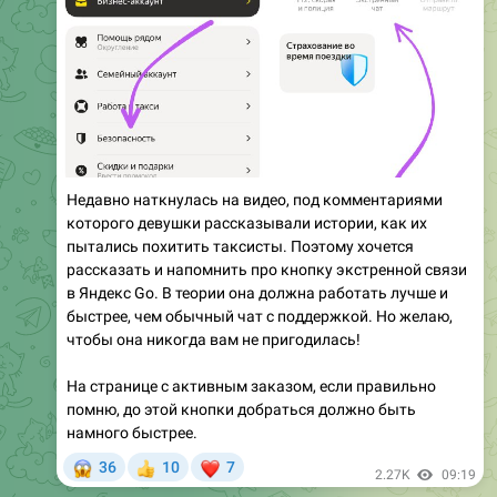
Недавно наткнулась на видео, под комментариями
которого девушки рассказывали истории, как их
пытались похитить таксисты. Поэтому хочется
рассказать и напомнить про кнопку экстренной связи
в Яндекс Go. В теории она должна работать лучше и
быстрее, чем обычный чат с поддержкой. Но желаю,
чтобы она никогда вам не пригодилась!
На странице с активным заказом, если правильно
помню, до этой кнопки добраться должно быть
намного быстрее.
😱
❤
36
10
7
👍
2.27K
09:19
January 28