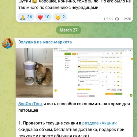
🙏
❤
😐
36
10
2
1.96K
12:20
March 27
Золушка из масс-маркета
ЗооОптТорг
и пять способов сэкономить на корме для
питомцев
1. Проверить текущие скидки в
разделе «Акции»
:
скидка за объём, бесплатная доставка, подарок при
покупке и просто обычная скидка)
2. Выбрать товары со значком
«ПРО цена»
— они идут