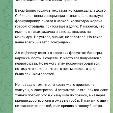
Собирала тонны информации, выпытывала каждую
формулировку, писала в несколько заходов, короче
говоря, страдала, притом ещё и долго. И кажется, что
именно в таких задачах я выкладывалась на
максимум. Не устала, значит, не работала. Но такое
чаще всего бывает с лонгридами.
А я ещё пишу тексты в коротких форматах: баннеры,
наружка, посты в соцсети. И часто всё получается с
первого раза. Но не могу этим искренне гордиться,
потому что кажется, что это не я молодец, а задача
была слишком простой.
Но правда в том, что лёгкость — это признак не
халтуры, а мастерства. И результат не становится хуже
только потому, что я к нему шла по прямой, а не через
кривые дороги, огонь и ржавые трубы. И какая-то идея
не становится плохой, если пришла в голову быстро.
Надеюсь, что культура страдать скоро исчезнет.
Особенно вот эти: «Ну разве это работа? Вот мы на