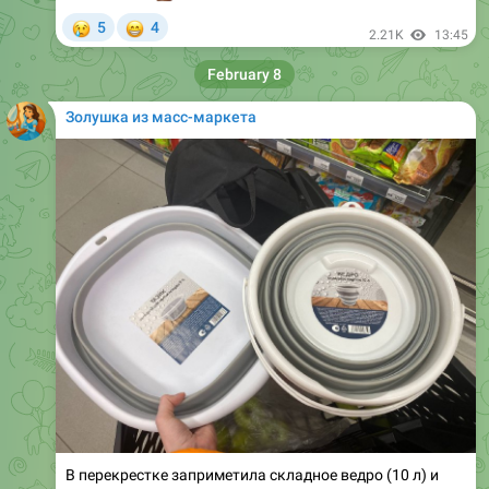
February 8
Золушка из масс-маркета
В перекрестке заприметила складное ведро (10 л) и
тазик (9л) на скидке по 299 рублей. Давно уже хотела
купить такое, но денег было жалко. А тут вроде как