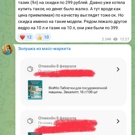
цена приемлемая) по качеству выглядят тоже ок. Но
скидка именно на такие модели. Рядом лежало другое
ведро на 10 л и тазик на 10 л, они уже были по 399.
❤
12
10
👍
2.34K
12:27
Золушка из масс-маркета