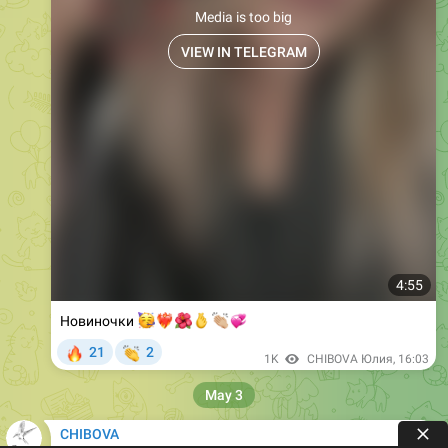
VIEW IN TELEGRAM
4:55
🥳
❤️‍🔥
🌺
🫰
Новиночки
👏🏼
💞
🔥
👏
21
2
1K
CHIBOVA Юлия
,
16:03
May 3
CHIBOVA