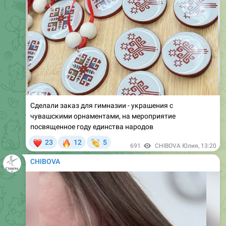
Сделали заказ для гимназии - украшения с
чувашскими орнаментами, на мероприятие
посвященное году единства народов
❤
🔥
👏
23
12
5
691
CHIBOVA Юлия
,
13:20
CHIBOVA