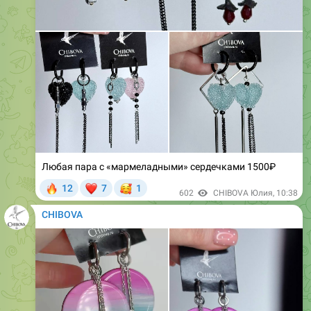
Любая пара с «мармеладными» сердечками 1500₽
🔥
❤
🥰
12
7
1
602
CHIBOVA Юлия
,
10:38
CHIBOVA