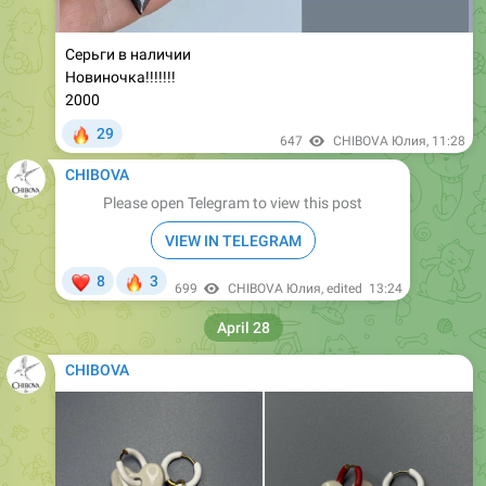
Серьги в наличии
Новиночка!!!!!!!
2000
🔥
29
647
CHIBOVA Юлия
,
11:28
CHIBOVA
Please open Telegram to view this post
VIEW IN TELEGRAM
❤
🔥
8
3
699
CHIBOVA Юлия
, edited
13:24
April 28
CHIBOVA