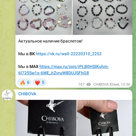
Актуальное наличие браслетов!
Мы в
ВК
https://vk.ru/wall-22220310_2252
Мы в
MAX
https://max.ru/join/iPLB0HSlKuhm-
6I725Sw1s-6WE_itZvruW8DUJSFhG8
🔥
❤
6
5
767
CHIBOVA Юлия
,
12:36
CHIBOVA