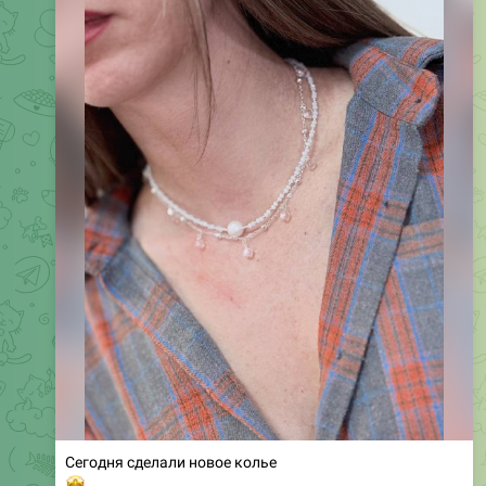
Сегодня сделали новое колье
🤩
❤
12
696
CHIBOVA Юлия
,
17:34