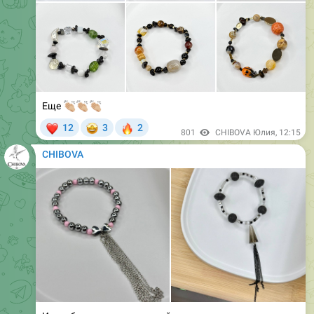
🏼
👏🏼
👏🏼
Еще
❤
🤩
🔥
12
3
2
801
CHIBOVA Юлия
,
12:15
CHIBOVA
И два браслета с кисточкой
Один мега няшный, второй томный чб