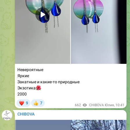
Невероятные
Яркие
Закатные и какие-то природные
🌺
Экзотика
2000
❤
9
7
👍
662
CHIBOVA Юлия
,
10:41
CHIBOVA