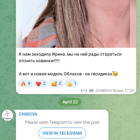
К нам заходила Ирина, мы на ней рады стараться
отснять новинки!!!!!
А вот и новая модель Облаков - на гвоздиках
🥳
🔥
❤
🥰
9
2
2
1
👍
819
CHIBOVA Юлия
,
17:35
April 22
CHIBOVA
Please open Telegram to view this post
VIEW IN TELEGRAM
🔥
❤
15
3
878
CHIBOVA Юлия
,
12:15