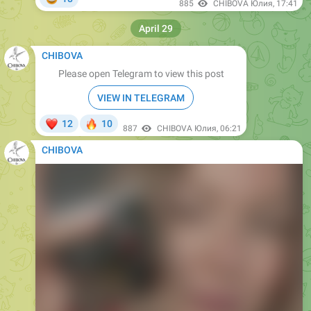
CHIBOVA
Please open Telegram to view this post
VIEW IN TELEGRAM
❤
🔥
12
10
887
CHIBOVA Юлия
,
06:21
CHIBOVA
Media is too big