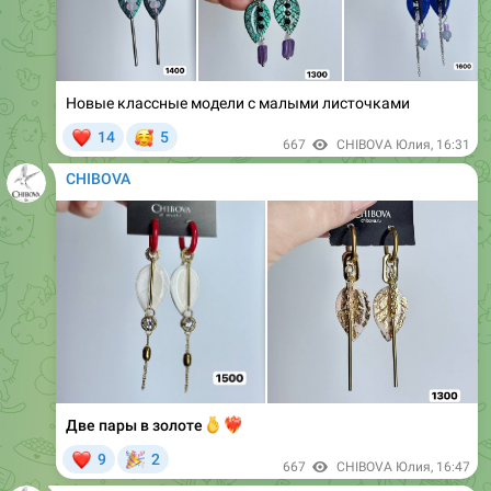
Новые классные модели с малыми листочками
❤
🥰
14
5
667
CHIBOVA Юлия
,
16:31
CHIBOVA
🫰
Две пары в золоте
❤️‍🔥
❤
🎉
9
2
667
CHIBOVA Юлия
,
16:47
CHIBOVA