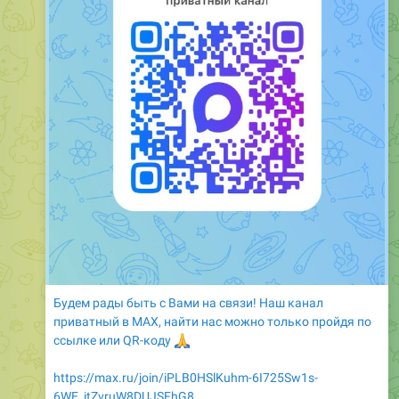
Будем рады быть с Вами на связи! Наш канал
приватный в МАХ, найти нас можно только пройдя по
🙏
ссылке или QR-коду
https://max.ru/join/iPLB0HSlKuhm-6I725Sw1s-
6WE_itZvruW8DUJSFhG8
❤
3
759
CHIBOVA Юлия
,
12:07