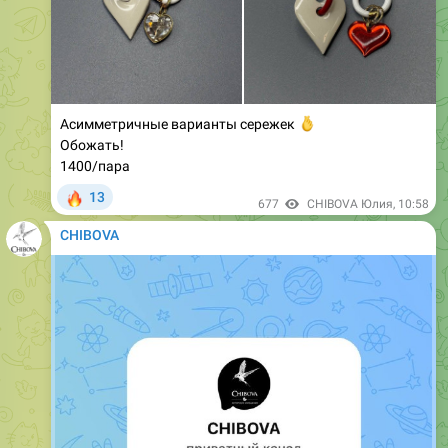
Асимметричные варианты сережек
🫰
Обожать!
1400/пара
🔥
13
677
CHIBOVA Юлия
,
10:58
CHIBOVA