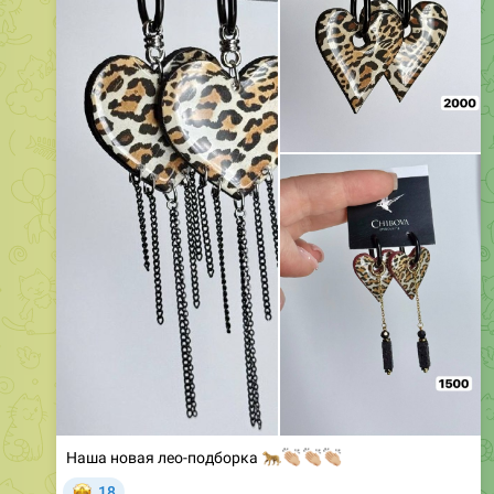
Наша новая лео-подборка
🐆
👏🏼
👏🏼
👏🏼
🤩
18
885
CHIBOVA Юлия
,
17:41
April 29