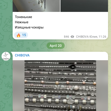
Тоненькие
Нежные
Изящные чокеры
🔥
15
846
CHIBOVA Юлия
,
11:26
April 20
CHIBOVA