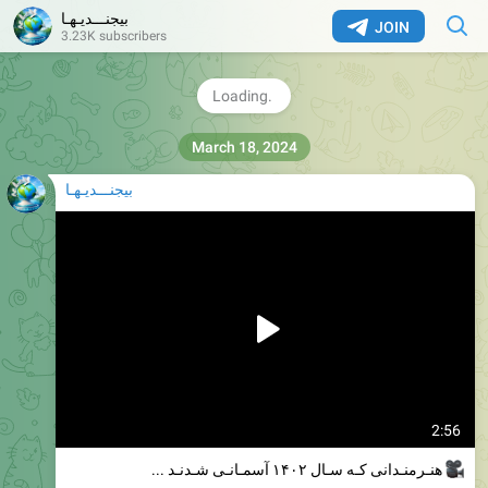
تهران ضمن تائید این تخلف، از جعل امضای خود خبر داد./تسنیم
بیجنـــدیـهـا
JOIN
3.23K subscribers
tn.ai/3056231
@TasnimNews
2.32K
06:26
بیجنـــدیـهـا
2:56
هنـرمنـدانی کـه سـال ۱۴۰۲ آسمـانـی شـدنـد
...
روحشـان شـاد و یـادشـان گـرامـی بـاد ...