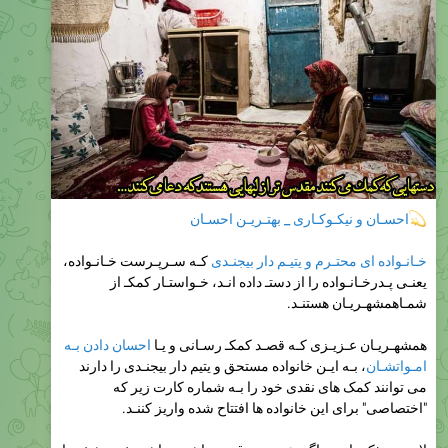
احسـان و نیکـوکـاری _ بهتـریـن احسـان
خـانـواده ای محتـرم و یتیـم دار بیجنـدی
کـه سـرپـرست خـانـواده،
یعنـی پـدرخـانـواده را از دستـ داده انـد، خـواستـار کمکـ از
شمـاهمشهـریـان هستنـد.
همشهـریـان عـزیـزی کـه قصـد کمکـ رسـانی و یـا‌
احسان دادن بـه
امـواتشـان
، بـه ایـن خانواده مستحق و یتیم دار بیجنـدی را دارند
می توانند کمک های نقدی خود را بـه شماره کارت زیر که
"اختصاصی" برای این خانواده ها افتتاح شده واریز کننـد.
لازم بـه ذکـر است اگـر عـزیـزی قصـد داشتـه بـاشـد خـود شخصـا
و حضـوری بـه ایـن خـانـواده محتـرم بیجنـدی کمکـ کنـد میتـوانـد