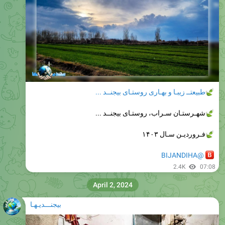
طبیعتــ زیبـا و بهـاری روستـای بیجنــد ...
شهـرستـان سـراب، روستـای بیجنــد ...
فـروردیـن سـال ۱۴۰۳
@BIJANDIHA
2.4K
07:08
April 2, 2024
بیجنـــدیـهـا