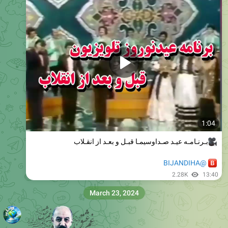
1:04
بـرنـامـه عیـد صـداوسیمـا قبـل و
بعـد
از
انقـلاب
@BIJANDIHA
2.28K
13:40
March 23, 2024