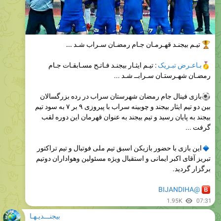
تیـم بیجنـد قهـرمـان جـام رمضـان سـراب شـد ...
بـاعـرض تبـریک
: تیـم ایثـار بیجنـد فـاتـح مسـابقـات جـام
رمضـان شهـرستـان سـرابــ شـد ...
بازی فینال جام رمضان شهرستان سراب در رده بزرگسالان
بین دو تیم ایثار بیجند و چوبینه سراب با پیروزی ۹ بر ۷ به سود تیم
بیجند به پایان رسید و تیم بیجند به عنوان قهرمان این دوره لقب
گرفت ...
این بازی با حضور بازیکن اسبق تیم ملی فوتبال و تیم تراکتور
تبریز آقای اکبر ایمانی و استقبال ویژه مسئولین وهواداران دوتیم
برگزار گردید.
@BIJANDIHA
1.95K
07:31
بیجنـــدیـهـا