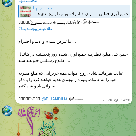
جمـع آوری فطـریـه بـرای خـانـواده یتیـم دار بیجنـدی همشهـریـان عـزیـز، خـانـواده محتـرم و یتیـم دار بیجنـدی درخواست کـردنـد کـه در صـورت تـوان مبـالـغ فطـریـه خـود را بـرای ایشـان جمـع آوری کنیـم. شمـاعـزیـزان می تـوانیـد در‌ صـورت تمـایـل مبـالـغ فطـریـه…
༻⃘⃕⿻⃘꯭ⷷ ﷽༻⃘⃕𑁍‌݊࿐ྀུ༅࿇༅═‎┅─
#اطلاعیـه_بیجنــدیهـا
بـاعـرض سـلام و ادبــ و احتـرام ...
جمـع کـل مبلـغ فطـریـه جمـع آوری شـده روز پنجشنبـه در کـانـال
اطـلاع رسـانـی خـواهـد شـد ...
عنایت بفرمائید شادی روح اموات همه عزیزانی که مبلغ فطریه
خود را به خانواده یتیم دار بیجندی هدیه خواهند کرد را با ذکر
صلواتی یاد و شاد کنیم ...
༻⃘⃕⿻⃘꯭ⷷ༻⃘⃕
@BIJANDIHA
𑁍‌݊༅⊹━┅─
2.07K
14:20
1.96K
16:29