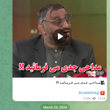
0:17
مـداحـی جـدی مـی فـرمـائیـد !!!
@BIJANDIHA
2.22K
12:24
March 24, 2024
بیجنـــدیـهـا