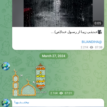
0:05
حـدیثـی زیبـا از رسـول خـدا
(ص) ...
@BIJANDIHA
2.21K
07:38
March 27, 2024
2.16K
07:01
بیجنـــدیـهـا