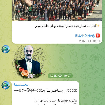
اقـامـه نمـاز عیـد فطـر/ بیجنـدیهـای قلعـه میـر
@BIJANDIHA
2.16K
06:14
1.95K
10:07
بیجنـــدیـهـا
༻⃘⃕⿻⃘꯭ⷷ رستـاخیـز بهـاری༻⃘⃕𑁍‌݊࿐ྀུ༅࿇༅═‎┅─
بنگربه چشم دل تب و تاب بهار را
وآن رستخیز و جاذبه روزگار را
درخاک مرده رویش جانی دوباره با
آهنگ شادمانگی جویبار را