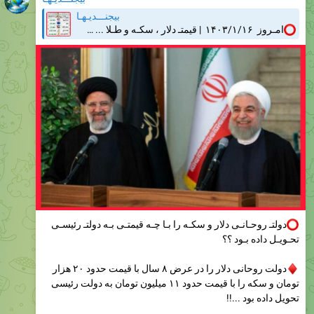
دولتـ روحـانـی دلار و سکـه را بـا چـه‌ قیمتـی بـه دولتـ رئیسـی
تحـویـل داده بـود ؟؟
دولت روحانی دلار را در عرض ۸ سال با قیمت حدود ۲۰ هزار
تومان و سکه را با قیمت حدود ۱۱ میلیون تومان به دولت رئیسی
تحویل داده بود ...!!
@BIJANDIHA
2.46K
10:16