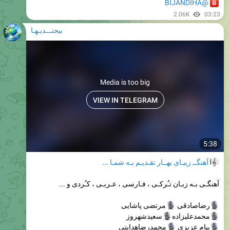
بیجنـــدیـهـا
Media is too big
VIEW IN TELEGRAM
5:38
آهنگــ زیبـای بهــار تقـدیـم بـه شمـا ...
آهنگـی بـه زبـان تـُرکـی ، فـارسی ، عـربـی ، کـُردی و ...
مرتضی پاشایی

رضاصادقی
سعیدشهروز

محمدعلیزاده
محمدرضاهدایتی

پیام عزیزی
قنبرراستگو

مهدی یراحی