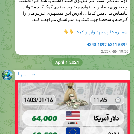
بـاتمـاس بـا ادمیـن کـانـال، آدرس ایـن همشهـری عـزیـزمـان را
گـرفتـه و شخصـا جهتــ کمکـ بـه منـزلشـان مـراجعـه کنـد.
شمـاره کـارت جهتـ واریـز کمکــ‌
👇
👇
5894 6311 4897 4348
2.55K
19:56
April 4, 2024
بیجنـــدیـهـا