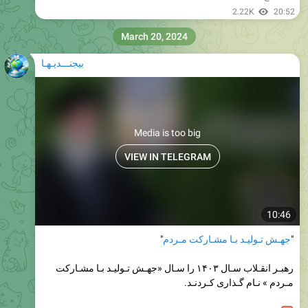
March 20, 2024
بیجنـــدیـهـا
Media is too big
VIEW IN TELEGRAM
10:46
"
جهـش تـولیـد بـا مشـارکت مـردم
"
رهبـر انقـلاب سـال ۱۴۰۳ را سـال «جهـش تـولیـد بـا مشـارکت
مـردم » نـام گـذاری کـردنـد.
@BIJANDIHA
2.06K
03:23