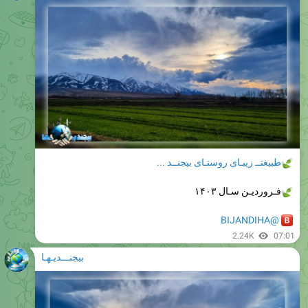
طبیعتــ زیبـای روستـای بیجنــد ...
فـروردیـن سـال ۱۴۰۳
@BIJANDIHA
2.24K
07:01
بیجنـــدیـهـا