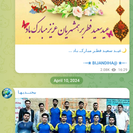
عیــد سعیـد فطـر مبـارکــ بـاد ...
┄┅❀ @BIJANDIHA ❀┅┄
2.08K
16:29
April 10, 2024
بیجنـــدیـهـا