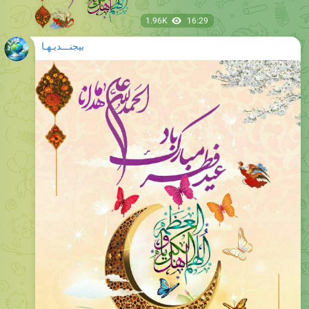
بیجنـــدیـهـا