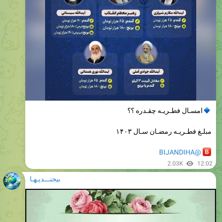
امسـال فطـریـه چقـدره ؟؟
مبلـغ فطـریـه رمضـان سـال ۱۴۰۳
@BIJANDIHA
2.03K
12:02
بیجنـــدیـهـا