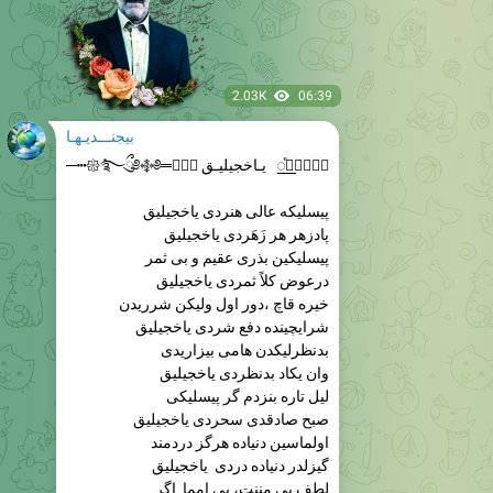
2.03K
06:39
بیجنـــدیـهـا
༻⃘⃕⿻⃘꯭ⷷ یـاخجیلیـق ༻⃘⃕𑁍‌݊࿐ྀུ༅࿇༅═‎┅─
پیسلیکه عالی هنردی یاخجیلیق
پادزهر هر زَهَردی یاخجیلیق
پیسلیکین بذری عقیم و بی ثمر
درعوض کلاً ثمردی یاخجیلیق
خیره قاچ ،دور اول ولیکن شرریدن
شرایچینده دفع شردی یاخجیلیق
بدنظرلیکدن هامی بیزاریدی
وان یکاد بدنظردی یاخجیلیق
لیل تاره بنزدم گر پیسلیکی
صبح صادقدی سحردی یاخجیلیق
اولماسین دنیاده هرگز دردمند
گیزلدر دنیاده دردی یاخجیلیق
لطف بی مننت، بی امما اگر
اصلی ، بی امما اگردی یاخجیلیق
بدنظرلیک دردی تاپسا التیام