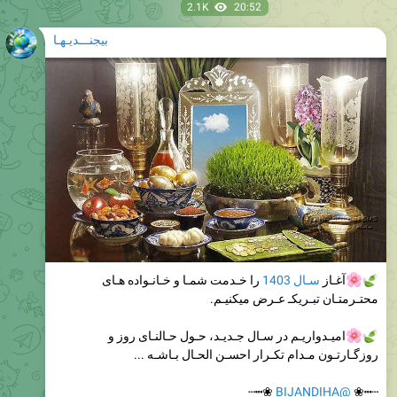
بیجنـــدیـهـا
آغـا‌ز
سـال 1403
را خـدمت شمـا و خـانـواده هـای
محتـرمتـان تبـریکـ عـرض میکنیـم.
امیـدواریـم در سـال جـدیـد، حـول حـالنـای روز و
روزگـارتـون مـدام تکـرار احسـن الحـال بـاشـه ...
❀┅┄
@BIJANDIHA
┄┅❀
2.22K
20:52