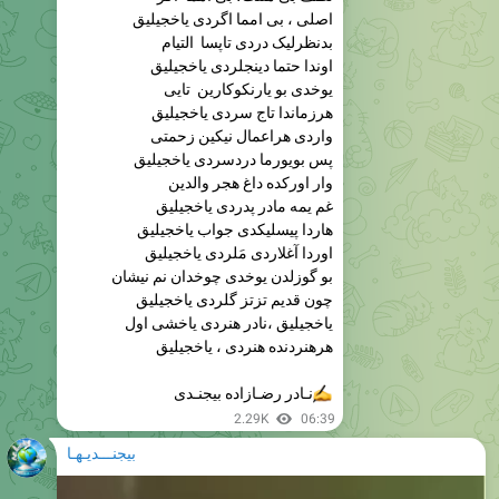
اوندا حتما دینجلردی یاخجیلیق
یوخدی بو یارنکوکارین تایی
هرزماندا تاج سردی یاخجیلیق
واردی هراعمال نیکین زحمتی
پس بویورما دردسردی یاخجیلیق
وار اورکده داغ هجر والدین
غم یمه مادر پدردی یاخجیلیق
هاردا پیسلیکدی جواب یاخجیلیق
اوردا آغلاردی مَلردی یاخجیلیق
بو گوزلدن یوخدی چوخدان نم نیشان
چون قدیم تزتز گلردی یاخجیلیق
یاخجیلیق ،نادر هنردی یاخشی اول
هرهنردنده هنردی ، یاخجیلیق
✍
نـادر رضـازاده بیجنـدی
2.29K
06:39
بیجنـــدیـهـا