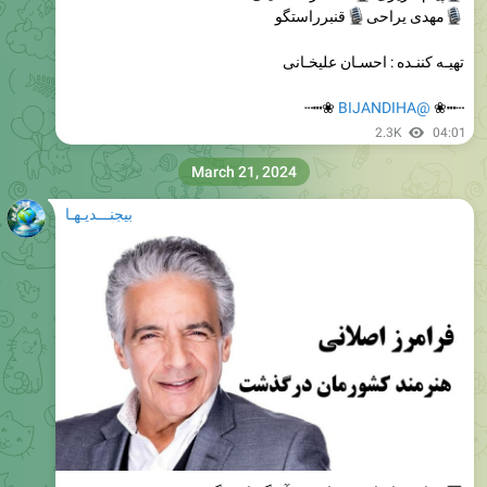
تهیـه کننـده : احسـان علیخـانی
❀┅┄
@BIJANDIHA
┄┅❀
2.3K
04:01
March 21, 2024
بیجنـــدیـهـا
فرامرز اصلانی خواننده و آهنگساز درگذشت