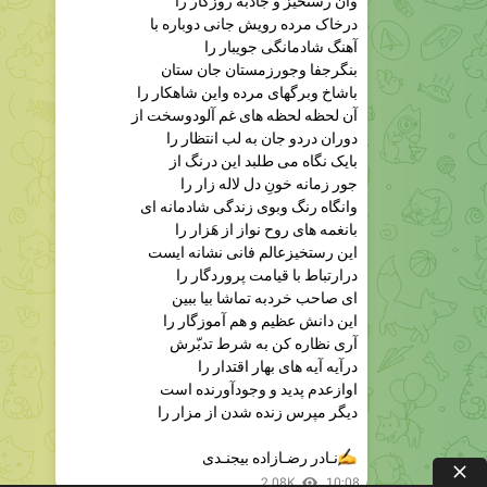
بنگرجفا وجورزمستان جان ستان
باشاخ وبرگهای مرده واین شاهکار را
آن لحظه لحظه های غم آلودوسخت از
دوران دردو جان به لب انتظار را
بایک نگاه می طلبد این درنگ از
جور زمانه خونِ دل لاله زار را
وانگاه رنگ وبوی زندگی شادمانه ای
بانغمه های روح نواز از هَزار را
این رستخیزعالم فانی نشانه ایست
درارتباط با قیامت پروردگار را
ای صاحب خردبه تماشا بیا ببین
این دانش عظیم و هم آموزگار را
آری نظاره کن به شرط تدبّرش
درآیه آیه های بهار اقتدار را
اوازعدم پدید و وجودآورنده است
دیگر مپرس زنده شدن از مزار را
نـادر رضـازاده بیجنـدی
2.08K
10:08
بیجنـــدیـهـا