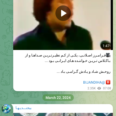
1:47
فـرامـرز اصـلانـی، یکـی از کـم نظیـرتـریـن صـداهـا و از
بـاکـلاس تـریـن خـواننـده هـای ایـرانـی بـود ...
روحـش شـاد و یـادش گـرامـی بـاد ...
@BIJANDIHA
2.35K
07:08
March 22, 2024
بیجنـــدیـهـا