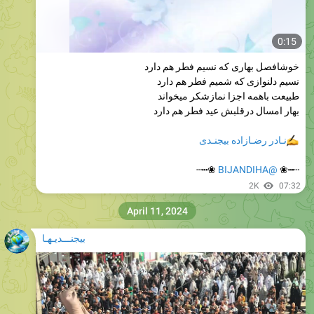
0:15
خوشافصل بهاری که نسیم فطر هم دارد
نسیم دلنوازی که شمیم فطر هم دارد
طبیعت باهمه اجزا نمازشکر میخواند
بهار امسال درقلبش عید فطر هم دارد
نـادر رضـازاده بیجنـدی
❀┅┄
@BIJANDIHA
┄┅❀
2K
07:32
April 11, 2024
بیجنـــدیـهـا