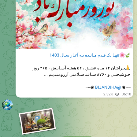
تنهـا‌ یکـ قـدم مـانـده بـه آغـاز سـال
1403
بـرایتـان ۱۲ مـاه عشـق ، ۵۲ هفتـه آسـایـش ، ۳۶۵ روز
خـوشبختـی و ۸۷۶۰ سـاعتـ سـلامتی آرزومنـدیـم ...
❀┅┄
@BIJANDIHA
┄┅❀
2.32K
06:10
2.1K
20:52