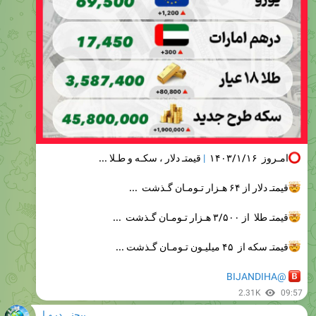
امـروز ۱۴۰۳/۱/۱۶
|
قیمتـ دلار ، سکـه و طـلا ...
قیمتـ دلار از ۶۴ هـزار تـومـان گـذشت ...
قیمتـ طلا از ۳/۵۰۰ هـزار تـومـان گـذشت ...
قیمتـ سکه از ۴۵ میلیـون تـومـان گـذشت ...
@BIJANDIHA
2.31K
09:57
بیجنـــدیـهـا
بیجنـــدیـهـا
امـروز ۱۴۰۳/۱/۱۶ | قیمتـ دلار ، سکـه و طـلا ...
قیمتـ دلار از ۶۴ هـزار تـومـان گـذشت ...