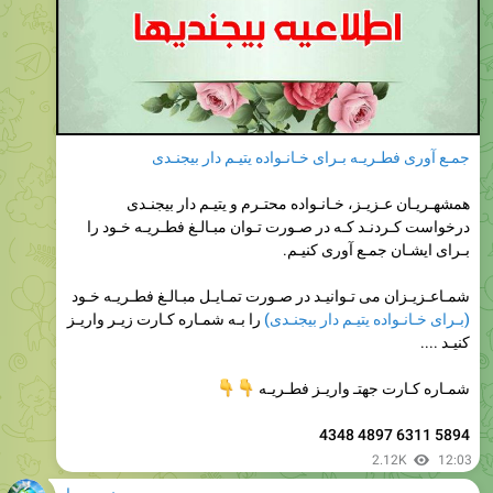
جمـع آوری فطـریـه
بـرای خـانـواده یتیـم دار بیجنـدی
همشهـریـان عـزیـز، خـانـواده محتـرم و یتیـم دار بیجنـدی
درخواست کـردنـد کـه در صـورت تـوان مبـالـغ فطـریـه خـود را
بـرای ایشـان جمـع آوری کنیـم.
شمـاعـزیـزان می تـوانیـد در‌ صـورت تمـایـل مبـالـغ فطـریـه خـود
(بـرای خـانـواده یتیـم دار بیجنـدی)
را بـه شمـاره کـارت زیـر واریـز
کنیـد ....
شمـاره کـارت جهتـ واریـز فطـریـه
👇
👇
5894 6311 4897 4348
2.12K
12:03
بیجنـــدیـهـا
بیجنـــدیـهـا