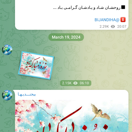
@BIJANDIHA
2.29K
20:07
March 19, 2024
2.15K
06:10
بیجنـــدیـهـا