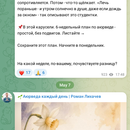
за окном» - так описывают это студентки.
📌
В этой карусели. 6-недельный план по аюрведе -
простой, без подвигов. Листайте →
Сохраните этот план. Начните в понедельник.
На какой неделе, по-вашему, почувствуете разницу?
❤
🙏
17
6
923
17:48
May 7
🌱
Аюрведа каждый день | Роман Лихачев