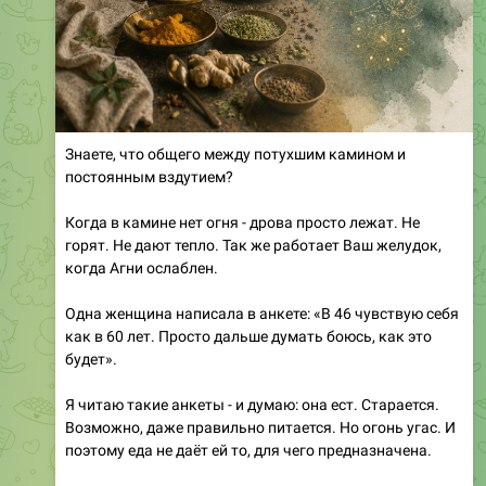
Знаете, что общего между потухшим камином и
постоянным вздутием?
Когда в камине нет огня - дрова просто лежат. Не
горят. Не дают тепло. Так же работает Ваш желудок,
когда Агни ослаблен.
Одна женщина написала в анкете: «В 46 чувствую себя
как в 60 лет. Просто дальше думать боюсь, как это
будет».
Я читаю такие анкеты - и думаю: она ест. Старается.
Возможно, даже правильно питается. Но огонь угас. И
поэтому еда не даёт ей то, для чего предназначена.
Агни - пищеварительный огонь. Когда он силён - Вы
едите тарелку плова и чувствуете себя легко. Когда