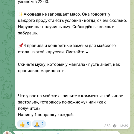
✨
Аюрведа не запрещает мясо. Она говорит: у
каждого продукта есть условия - когда, с чем, сколько.
Нарушишь - получишь аму. Соблюдёшь - съешь и
забудешь.
📌
4 правила и конкретные замены для майского
стола - в этой карусели. Листайте →
Скиньте мужу, который у мангала - пусть знает, как
правильно мариновать.
Что у вас на майских - пишите в комменты: «обычное
застолье», «стараюсь по-зожному» или «как
получится».
Напишу 1 поправку каждой.
🙏
5
2
👍
858
13:39
🌱
Аюрведа каждый день | Роман Лихачев
Так, говорят на 9 мая отключат даже смс