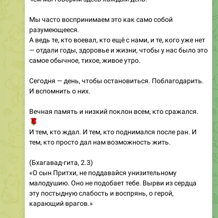
разумеющееся.
А ведь те, кто воевал, кто ещё с нами, и те, кого уже нет
— отдали годы, здоровье и жизни, чтобы у нас было это
самое обычное, тихое, живое утро.
Сегодня — день, чтобы остановиться. Поблагодарить.
И вспомнить о них.
Вечная память и низкий поклон всем, кто сражался.
🌹
И тем, кто ждал. И тем, кто поднимался после ран. И
тем, кто просто дал нам возможность жить.
(Бхагавад-гита, 2.3)
«О сын Притхи, не поддавайся унизительному
малодушию. Оно не подобает тебе. Вырви из сердца
эту постыдную слабость и воспрянь, о герой,
карающий врагов.»
🕯️
С Днём Победы.