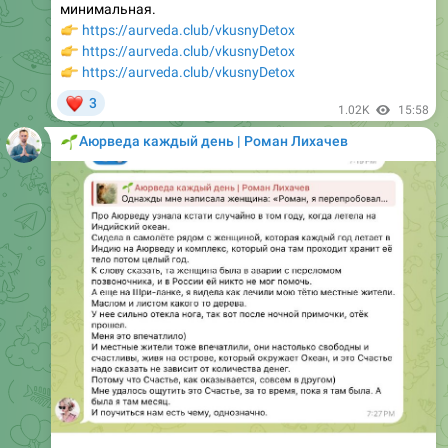
👉
https://aurveda.club/vkusnyDetox
👉
https://aurveda.club/vkusnyDetox
❤
3
1.02K
15:58
🌱
Аюрведа каждый день | Роман Лихачев
спасибо за ваши истории
❤
3