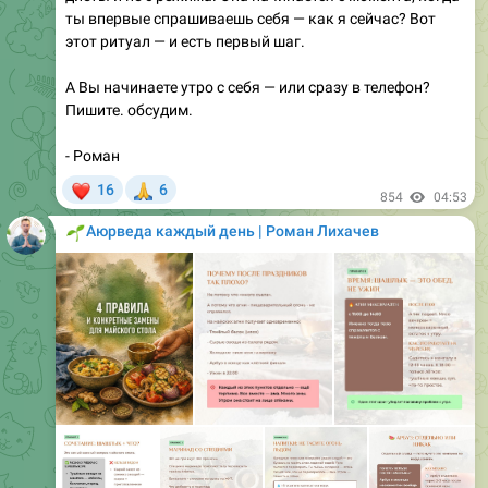
А Вы начинаете утро с себя — или сразу в телефон?
Пишите. обсудим.
- Роман
❤
🙏
16
6
854
04:53
🌱
Аюрведа каждый день | Роман Лихачев