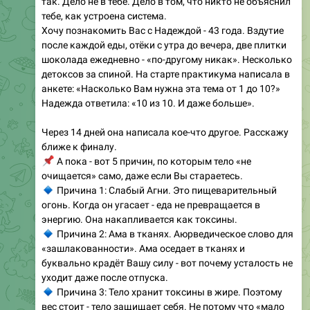
Хочу познакомить Вас с Надеждой - 43 года. Вздутие
после каждой еды, отёки с утра до вечера, две плитки
шоколада ежедневно - «по-другому никак». Несколько
детоксов за спиной. На старте практикума написала в
анкете: «Насколько Вам нужна эта тема от 1 до 10?»
Надежда ответила: «10 из 10. И даже больше».
Через 14 дней она написала кое-что другое. Расскажу
ближе к финалу.
📌
А пока - вот 5 причин, по которым тело «не
очищается» само, даже если Вы стараетесь.
🔹
Причина 1: Слабый Агни. Это пищеварительный
огонь. Когда он угасает - еда не превращается в
энергию. Она накапливается как токсины.
🔹
Причина 2: Ама в тканях. Аюрведическое слово для
«зашлакованности». Ама оседает в тканях и
буквально крадёт Вашу силу - вот почему усталость не
уходит даже после отпуска.
🔹
Причина 3: Тело хранит токсины в жире. Поэтому
вес стоит - тело защищает себя. Не потому что «мало
двигаетесь».
🔹
Причина 4: Тяга к сладкому - не слабоволие. Это