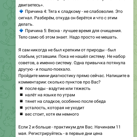
сигнал. Разберём, откуда он берётся и что с этим
делать.
🔹
Причина 5: Весна - лучшее время для очищения.
Тело само об этом знает. Надо просто не мешать.
Я сам никогда не был крепким от природы - был
слабым, уставшим. Пока не нашёл систему. Не набор
советов, а именно систему. Одна привычка потянула
другую - и пошло-поехало.
Пройдите мини-диагностику прямо сейчас. Напишите в
комментарии: сколько пунктов про Вас?
▪️
после еды - вздутие или тяжесть
▪️
налёт на языке по утрам
▪️
тянет на сладкое, особенно после обеда
▪️
усталость, которая не уходит
▪️
вес стоит, хотя ем немного
Если 2 и больше - практикум для Вас. Начинаем 11
мая. Регистрируйтесь - в первые дни цена
минимальная.
👉
https://aurveda.club/vkusnyDetox