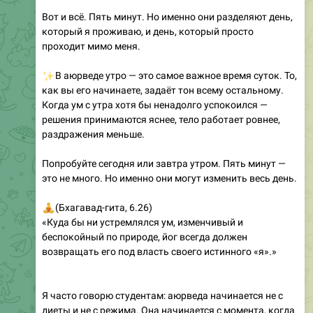
который я проживаю, и день, который просто
проходит мимо меня.
✨
В аюрведе утро — это самое важное время суток. То,
как вы его начинаете, задаёт тон всему остальному.
Когда ум с утра хотя бы ненадолго успокоился —
решения принимаются яснее, тело работает ровнее,
раздражения меньше.
Попробуйте сегодня или завтра утром. Пять минут —
это не много. Но именно они могут изменить весь день.
‍♂
(Бхагавад-гита, 6.26)
«Куда бы ни устремлялся ум, изменчивый и
беспокойный по природе, йог всегда должен
возвращать его под власть своего истинного «я».»
Я часто говорю студентам: аюрведа начинается не с
диеты и не с режима. Она начинается с момента, когда
ты впервые спрашиваешь себя — как я сейчас? Вот
этот ритуал — и есть первый шаг.