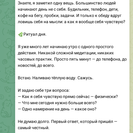
кофе на бегу, пробки, задачи. И только к обеду вдруг
ловишь себя на мысли: а как я вообще себя чувствую?
🌿
Ритуал дня.
Я уже много лет начинаю утро с одного простого
действия. Никакой сложной медитации, никаких
часовых практик. Просто пять минут — до телефона, до
новостей, до всего.
Встаю. Наливаю тёплую воду. Сажусь.
И задаю себе три вопроса:
— Как я себя чувствую прямо сейчас — физически?
— Что мне сегодня нужно больше всего?
— Одно намерение на день — какое оно?
Не думаю долго. Первый ответ, который пришёл —
самый честный.
Вот и всё. Пять минут. Но именно они разделяют день,