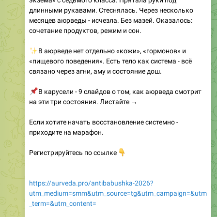
сочетание продуктов, режим и сон.
✨
В аюрведе нет отдельно «кожи», «гормонов» и
«пищевого поведения». Есть тело как система - всё
связано через агни, аму и состояние дош.
📌
В карусели - 9 слайдов о том, как аюрведа смотрит
на эти три состояния. Листайте →
Если хотите начать восстановление системно -
приходите на марафон.
Регистрируйтесь по ссылке
👇
https://aurveda.pro/antibabushka-2026?
utm_medium=smm&utm_source=tg&utm_campaign=&utm
_term=&utm_content=
🎁
В подарок ждёт видео «Пошаговый план детокса с