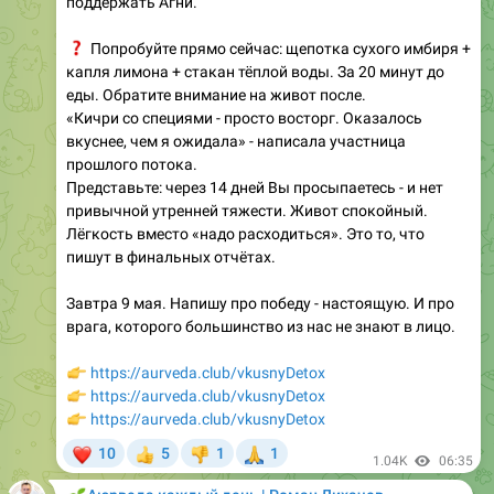
❓
Попробуйте прямо сейчас: щепотка сухого имбиря +
капля лимона + стакан тёплой воды. За 20 минут до
еды. Обратите внимание на живот после.
«Кичри со специями - просто восторг. Оказалось
вкуснее, чем я ожидала» - написала участница
прошлого потока.
Представьте: через 14 дней Вы просыпаетесь - и нет
привычной утренней тяжести. Живот спокойный.
Лёгкость вместо «надо расходиться». Это то, что
пишут в финальных отчётах.
Завтра 9 мая. Напишу про победу - настоящую. И про
врага, которого большинство из нас не знают в лицо.
👉
https://aurveda.club/vkusnyDetox
👉
https://aurveda.club/vkusnyDetox
👉
https://aurveda.club/vkusnyDetox
❤
🙏
10
5
1
1
👍
👎
1.04K
06:35
🌱
Аюрведа каждый день | Роман Лихачев
Будьте в курсе. Аюрведа на каждый день
709
16:43