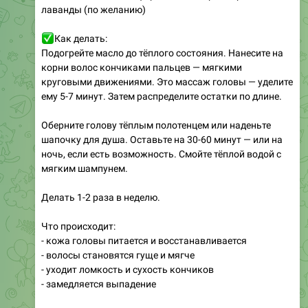
✅
Как делать:
Подогрейте масло до тёплого состояния. Нанесите на
корни волос кончиками пальцев — мягкими
круговыми движениями. Это массаж головы — уделите
ему 5-7 минут. Затем распределите остатки по длине.
Оберните голову тёплым полотенцем или наденьте
шапочку для душа. Оставьте на 30-60 минут — или на
ночь, если есть возможность. Смойте тёплой водой с
мягким шампунем.
Делать 1-2 раза в неделю.
Что происходит:
- кожа головы питается и восстанавливается
- волосы становятся гуще и мягче
- уходит ломкость и сухость кончиков
- замедляется выпадение
Кому с осторожностью:
Жирная кожа головы — используйте только на корни,