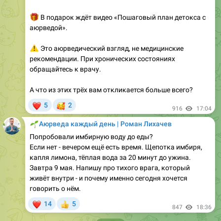
аюрведой».
⚠
Это аюрведический взгляд, не медицинские
рекомендации. При хронических состояниях
обращайтесь к врачу.
А что из этих трёх вам откликается больше всего?
❤
🥰
5
2
916
17:04
🌱
Аюрведа каждый день | Роман Лихачев
Попробовали имбирную воду до еды?
Если нет - вечером ещё есть время. Щепотка имбиря,
капля лимона, тёплая вода за 20 минут до ужина.
Завтра 9 мая. Напишу про тихого врага, который
живёт внутри - и почему именно сегодня хочется
говорить о нём.
❤
14
5
👍
847
18:36
May 9