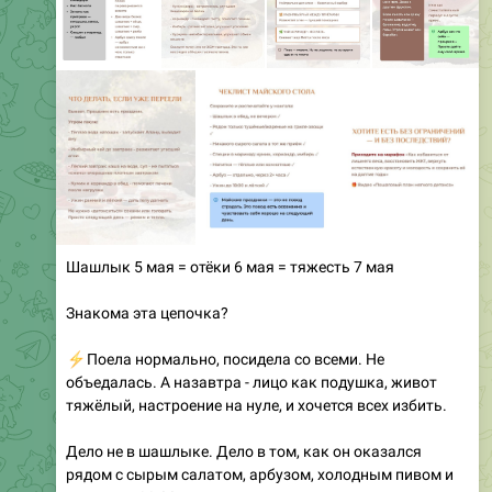
Шашлык 5 мая = отёки 6 мая = тяжесть 7 мая
Знакома эта цепочка?
⚡
Поела нормально, посидела со всеми. Не
объедалась. А назавтра - лицо как подушка, живот
тяжёлый, настроение на нуле, и хочется всех избить.
Дело не в шашлыке. Дело в том, как он оказался
рядом с сырым салатом, арбузом, холодным пивом и
ужином в 22:00.