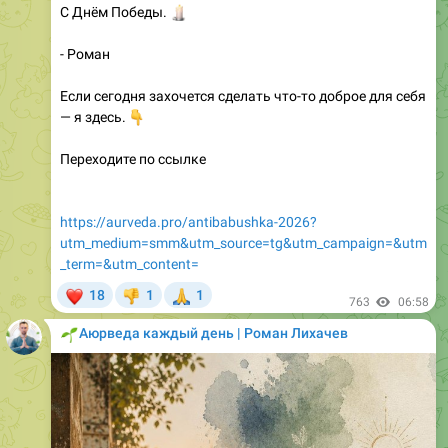
- Роман
Если сегодня захочется сделать что-то доброе для себя
👇
— я здесь.
Переходите по ссылке
https://aurveda.pro/antibabushka-2026?
utm_medium=smm&utm_source=tg&utm_campaign=&utm
_term=&utm_content=
❤
🙏
18
1
1
👎
763
06:58
🌱
Аюрведа каждый день | Роман Лихачев