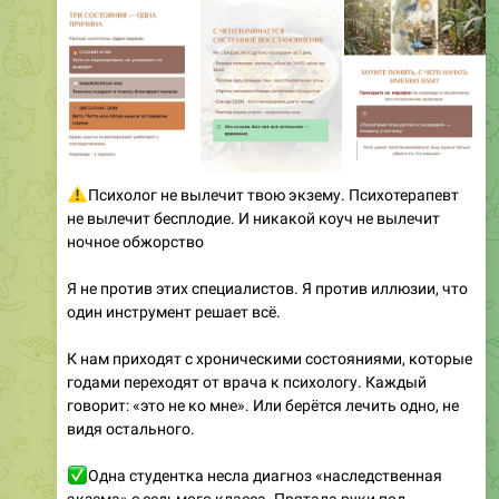
⚠
Психолог не вылечит твою экзему. Психотерапевт
не вылечит бесплодие. И никакой коуч не вылечит
ночное обжорство
Я не против этих специалистов. Я против иллюзии, что
один инструмент решает всё.
К нам приходят с хроническими состояниями, которые
годами переходят от врача к психологу. Каждый
говорит: «это не ко мне». Или берётся лечить одно, не
видя остального.
✅
Одна студентка несла диагноз «наследственная
экзема» с седьмого класса. Прятала руки под
длинными рукавами. Стеснялась. Через несколько
месяцев аюрведы - исчезла. Без мазей. Оказалось: