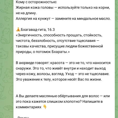
не на длину.
Аллергия на кунжут — замените на миндальное масло.
‍♂
Бхагавад-гита, 16.3
«Энергичность, способность прощать, стойкость,
чистота, беззлобность, отсутствие тщеславия —
таковы качества, присущие людям божественной
природы, о потомок Бхараты.»
В аюрведе говорят: красота — это не то, что наносится
снаружи. Это то, что живёт внутри и находит выход
через кожу, волосы, взгляд. Уход — это не тщеславие.
Это уважение к телу, которое несёт Вас по жизни.
А Вы делаете масляные обёртывания для волос — или
это пока кажется слишком хлопотно? Напишите в
👇
комментариях
- Роман
❤
🙏
16
3
809
04:44