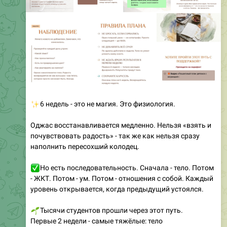
✨
6 недель - это не магия. Это физиология.
Оджас восстанавливается медленно. Нельзя «взять и
почувствовать радость» - так же как нельзя сразу
наполнить пересохший колодец.
✅
Но есть последовательность. Сначала - тело. Потом
- ЖКТ. Потом - ум. Потом - отношения с собой. Каждый
уровень открывается, когда предыдущий устоялся.
🌱
Тысячи студентов прошли через этот путь.
Первые 2 недели - самые тяжёлые: тело
сопротивляется. Потом - что-то щёлкает. «Лечь
пораньше - и утром солнечно в душе, даже если дождь