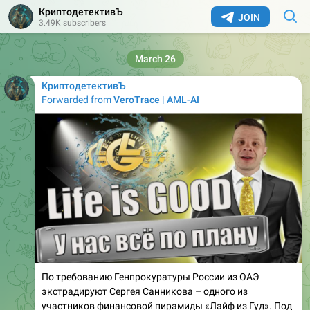
КриптодетективЪ
JOIN
3.49K subscribers
March 26
КриптодетективЪ
Forwarded from
VeroTrace | AML-AI
По требованию Генпрокуратуры России из ОАЭ
экстрадируют Сергея Санникова – одного из
участников финансовой пирамиды «Лайф из Гуд». Под