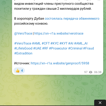
видом инвестиций члены преступного сообщества
похитили у граждан свыше 2 миллиардов рублей.
В аэропорту Дубая
состоялась передача обвиняемого
российскому конвою.
@VeroTrace
|
https://xn--r1a.website/verotrace
#VeroTrace
#AML
#CFT
#KYC
#KYT
#AI
#AML_AI
#LifeIsGood
#UAE
#RF
#Prosecutor
#Criminal
#Fraud
#Extradition
Источник:
https://xn--r1a.website/genprocrf/5958
4
👍
97
06:38