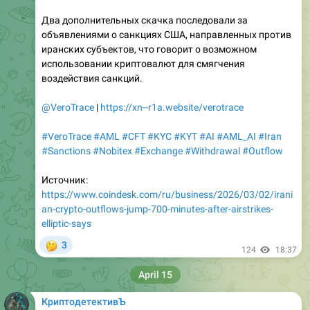
Два дополнительных скачка последовали за
объявлениями о санкциях США, направленных против
иранских субъектов, что говорит о возможном
использовании криптовалют для смягчения
воздействия санкций.
@VeroTrace
|
https://xn--r1a.website/verotrace
#VeroTrace
#AML
#CFT
#KYC
#KYT
#AI
#AML_AI
#Iran
#Sanctions
#Nobitex
#Exchange
#Withdrawal
#Outflow
Источник:
https://www.coindesk.com/ru/business/2026/03/02/irani
an-crypto-outflows-jump-700-minutes-after-airstrikes-
elliptic-says
🤔
3
124
18:37
April 15
КриптодетективЪ