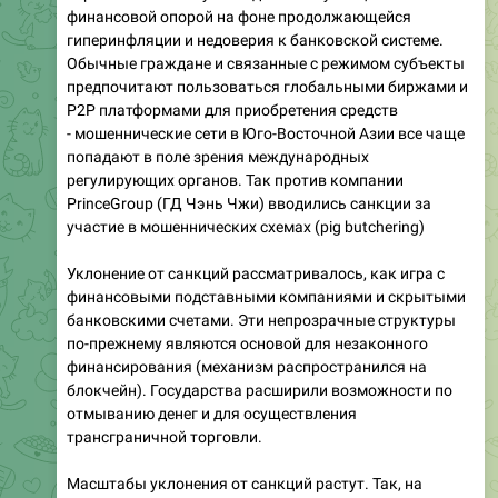
финансовой опорой на фоне продолжающейся
гиперинфляции и недоверия к банковской системе.
Обычные граждане и связанные с режимом субъекты
предпочитают пользоваться глобальными биржами и
P2P платформами для приобретения средств
- мошеннические сети в Юго-Восточной Азии все чаще
попадают в поле зрения международных
регулирующих органов. Так против компании
PrinceGroup (ГД Чэнь Чжи) вводились санкции за
участие в мошеннических схемах (pig butchering)
Уклонение от санкций рассматривалось, как игра с
финансовыми подставными компаниями и скрытыми
банковскими счетами. Эти непрозрачные структуры
по-прежнему являются основой для незаконного
финансирования (механизм распространился на
блокчейн). Государства расширили возможности по
отмыванию денег и для осуществления
трансграничной торговли.
Масштабы уклонения от санкций растут. Так, на