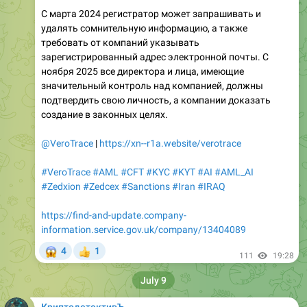
С марта 2024 регистратор может запрашивать и
удалять сомнительную информацию, а также
требовать от компаний указывать
зарегистрированный адрес электронной почты. С
ноября 2025 все директора и лица, имеющие
значительный контроль над компанией, должны
подтвердить свою личность, а компании доказать
создание в законных целях.
@VeroTrace
|
https://xn--r1a.website/verotrace
#VeroTrace
#AML
#CFT
#KYC
#KYT
#AI
#AML_AI
#Zedxion
#Zedcex
#Sanctions
#Iran
#IRAQ
https://find-and-update.company-
information.service.gov.uk/company/13404089
😱
4
1
👍
111
19:28
July 9