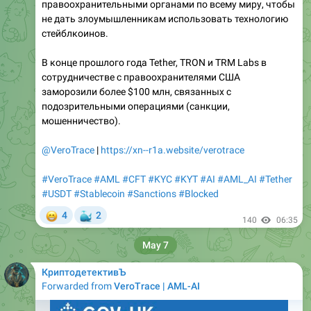
правоохранительными органами по всему миру, чтобы
не дать злоумышленникам использовать технологию
стейблкоинов.
В конце прошлого года Tether, TRON и TRM Labs в
сотрудничестве с правоохранителями США
заморозили более $100 млн, связанных с
подозрительными операциями (санкции,
мошенничество).
@VeroTrace
|
https://xn--r1a.website/verotrace
#VeroTrace
#AML
#CFT
#KYC
#KYT
#AI
#AML_AI
#Tether
#USDT
#Stablecoin
#Sanctions
#Blocked
😁
🐳
4
2
140
06:35
May 7
КриптодетективЪ
Forwarded from
VeroTrace | AML-AI