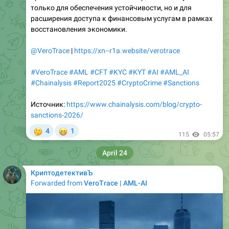
только для обеспечения устойчивости, но и для
расширения доступа к финансовым услугам в рамках
восстановления экономики.
@VeroTrace
|
https://xn--r1a.website/verotrace
#VeroTrace
#AML
#CFT
#KYC
#KYT
#AI
#AML_AI
#Chainalysis
#Report2025
#CryptoCrime
#Sanctions
Источник:
https://www.chainalysis.com/blog/crypto-
sanctions-2026/
🤔
😁
4
1
115
05:57
April 24
КриптодетективЪ
Forwarded from
VeroTrace | AML-AI