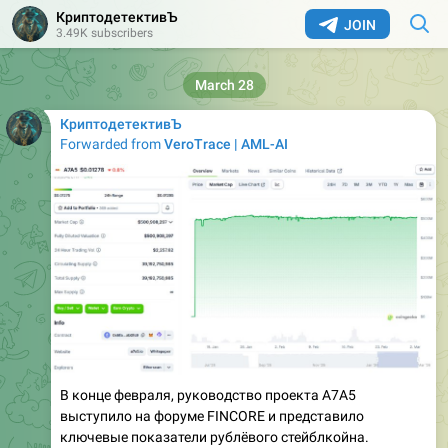
КриптодетективЪ
JOIN
3.49K subscribers
March 28
КриптодетективЪ
Forwarded from
VeroTrace | AML-AI
В конце февраля, руководство проекта A7A5
выступило на форуме FINCORE и представило
ключевые показатели рублёвого стейблкойна.