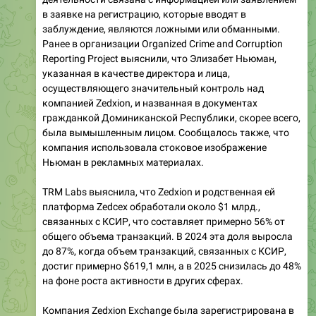
в заявке на регистрацию, которые вводят в
заблуждение, являются ложными или обманными.
Ранее в организации Organized Crime and Corruption
Reporting Project выяснили, что Элизабет Ньюман,
указанная в качестве директора и лица,
осуществляющего значительный контроль над
компанией Zedxion, и названная в документах
гражданкой Доминиканской Республики, скорее всего,
была вымышленным лицом. Сообщалось также, что
компания использовала стоковое изображение
Ньюман в рекламных материалах.
TRM Labs выяснила, что Zedxion и родственная ей
платформа Zedcex обработали около $1 млрд.,
связанных с КСИР, что составляет примерно 56% от
общего объема транзакций. В 2024 эта доля выросла
до 87%, когда объем транзакций, связанных с КСИР,
достиг примерно $619,1 млн, а в 2025 снизилась до 48%
на фоне роста активности в других сферах.
Компания Zedxion Exchange была зарегистрирована в