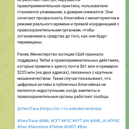
правоприменительная практика, пользователи
становятся уязвимыми, а доверие снижается. Они
сочетают прозрачность блокчейна с мониторингом в
режиме реального времени и прямой координацией с
правоохранительными органами, чтобы
останавливать средства до того, как они будут
перемещены.
Ранее, Министерство юстиции США признало
поддержку Tether в правоприменительных действиях,
которые привели к аресту почти $61 млн и примерно
$225 млн (на двух адресах), связанных с крупным
мошенничеством. Такие случаи показывают, что
цифровые активы в публичных блокчейнах не
являются недоступными, когда эмитенты и
правоохранительные органы работают сообща.
@VeroTrace
|
https://xn--r1a.website/verotrace
#VeroTrace
#AML
#CFT
#KYC
#KYT
#AI
#AML_AI
#OFAC
#Iran
#Sanctions
#Tether
#USDT
#Ban