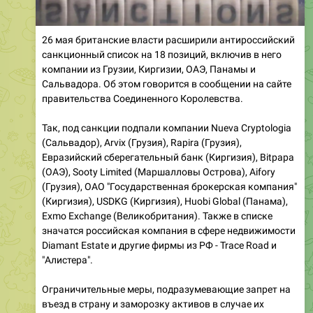
26 мая британские власти расширили антироссийский
санкционный список на 18 позиций, включив в него
компании из Грузии, Киргизии, ОАЭ, Панамы и
Сальвадора. Об этом говорится в сообщении на сайте
правительства Соединенного Королевства.
Так, под санкции подпали компании Nueva Cryptologia
(Сальвадор), Arvix (Грузия), Rapira (Грузия),
Евразийский сберегательный банк (Киргизия), Bitpapa
(ОАЭ), Sooty Limited (Маршалловы Острова), Aifory
(Грузия), ОАО "Государственная брокерская компания"
(Киргизия), USDKG (Киргизия), Huobi Global (Панама),
Exmo Exchange (Великобритания). Также в списке
значатся российская компания в сфере недвижимости
Diamant Estate и другие фирмы из РФ - Trace Road и
"Алистера".
Ограничительные меры, подразумевающие запрет на
въезд в страну и заморозку активов в случае их