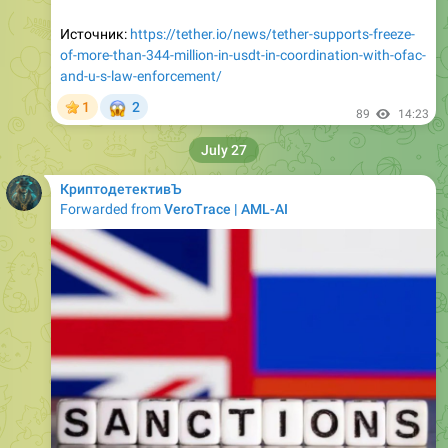
Источник:
https://tether.io/news/tether-supports-freeze-
of-more-than-344-million-in-usdt-in-coordination-with-ofac-
and-u-s-law-enforcement/
😱
1
2
89
14:23
July 27
КриптодетективЪ
Forwarded from
VeroTrace | AML-AI