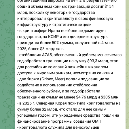
организациями выросла на 694 %, в результате чего
общий объем незаконных транзакций достиг $154
млрд, поскольку некоторые государства
интегрировали криптовалюту в свою финансовую
инфраструктуру и стратегические цели
- в криптосфере Ирана все больше доминирует
государство, на КСИР и его дочерние структуры
приходится более 50% суммы, полученной в 4-м кв.
2025, более $3 млрд за г.
- стейблкоин A7A5, обеспеченный рублем, менее чем за
год обработал транзакции на сумму $93,3 млрд, став
для российских компаний важнейшим каналом
доступа к мировым рынкам, несмотря на санкции
- две биржи (Grinex, Meer) попали под санкции за
содействие в использовании стейблкоина
обеспеченного рублем, и за год обработали
транзакции на сумму не менее $4,76 млрд и $305 млн
- в 2025 г. Северная Корея похитила криптовалюты на
сумму более $2 млрд, что стало для неё самым
успешным годом. Эти украденные средства пошли на
финансирование программы создания ОМП
- криптовалюта служила для венесуэльцев