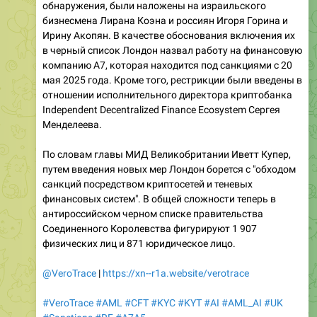
обнаружения, были наложены на израильского
бизнесмена Лирана Коэна и россиян Игоря Горина и
Ирину Акопян. В качестве обоснования включения их
в черный список Лондон назвал работу на финансовую
компанию A7, которая находится под санкциями с 20
мая 2025 года. Кроме того, рестрикции были введены в
отношении исполнительного директора криптобанка
Independent Decentralized Finance Ecosystem Сергея
Менделеева.
По словам главы МИД Великобритании Иветт Купер,
путем введения новых мер Лондон борется с "обходом
санкций посредством криптосетей и теневых
финансовых систем". В общей сложности теперь в
антироссийском черном списке правительства
Соединенного Королевства фигурируют 1 907
физических лиц и 871 юридическое лицо.
@VeroTrace
|
https://xn--r1a.website/verotrace
#VeroTrace
#AML
#CFT
#KYC
#KYT
#AI
#AML_AI
#UK