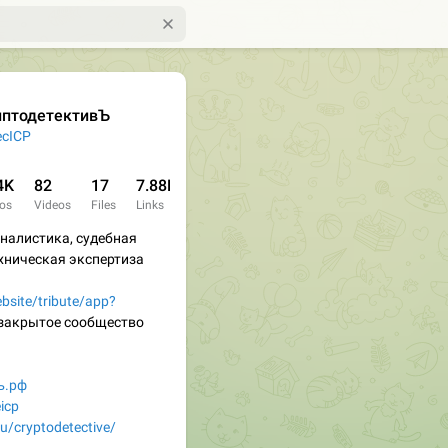
иптодетективЪ
cICP
4K
82
17
7.88K
os
Videos
Files
Links
налистика, судебная
хническая экспертиза
ebsite/tribute/app?
 закрытое сообщество
ъ.рф
icp
/u/cryptodetective/