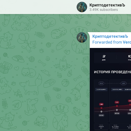
КриптодетективЪ
3.49K subscribers
КриптодетективЪ
Forwarded from
Vero