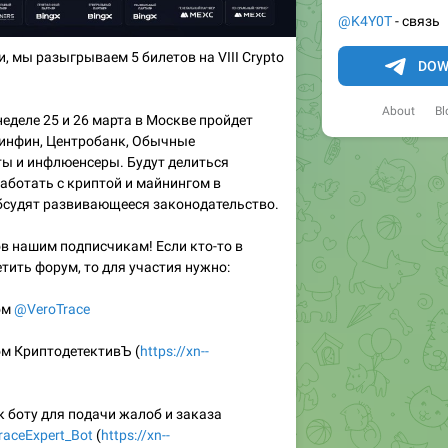
@K4Y0T
- связь
, мы разыгрываем 5 билетов на VIII Crypto
DOW
About
Bl
еделе 25 и 26 марта в Москве пройдет
Минфин, Центробанк, Обычные
ты и инфлюенсеры. Будут делиться
аботать с криптой и майнингом в
бсудят развивающееся законодательство.
в нашим подписчикам! Если кто-то в
етить форум, то для участия нужно:
ом
@VeroTrace
ом КриптодетективЪ (
https://xn--
к боту для подачи жалоб и заказа
aceExpert_Bot
(
https://xn--