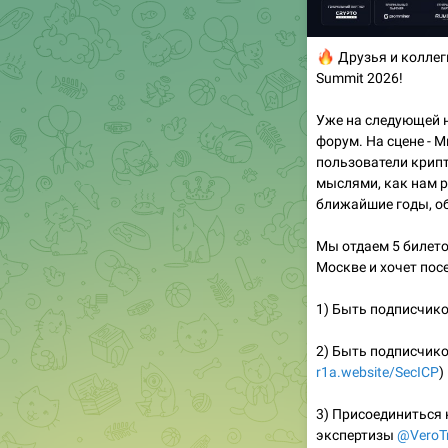
🔥
Друзья и коллеги
Summit 2026!
Уже на следующей н
форум. На сцене - 
пользователи крип
мыслями, как нам р
ближайшие годы, о
Мы отдаем 5 билето
Москве и хочет пос
1) Быть подписчик
2) Быть подписчик
r1a.website/SecICP
)
3) Присоединиться 
экспертизы
@VeroTr