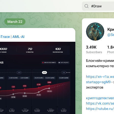
March 22
Кр
@Se
Trace | AML-AI
3.49K
1.8
Subscribers
Phot
Блокчейн-крими
компьютерно-те
https://xn--r1a.w
startapp=sgM9
-
экспертов
криптодетектив
https://vk.com/se
https://rutube.ru