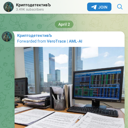
КриптодетективЪ
JOIN
3.49K subscribers
April 2
КриптодетективЪ
Forwarded from
VeroTrace | AML-AI