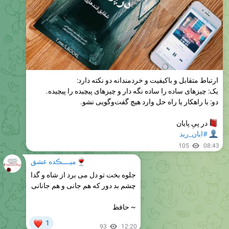
ارتباط متقابل و باکیفیت و خردمندانه دو نکته دارد:
یک: چیزهای ساده را ساده نگه دار و چیزهای پیچیده را پیچیده.
دو: با راهکار یا راه حل وارد هیچ گفت‌و‌گویی نشو.
در پیِ پایان
#ایان_رید
105
08:43
🍷
میــــڪده عشق
جلوه بخت تو دل می برد از شاه و گدا
چشم بد دور که هم جانی و هم جانانی
~ حافظ
❤
1
93
12:20