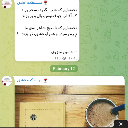
🍷
میــــڪده عشق
نخفته‌ایم که شب بگذرد، سحر بزند
که آفتاب چو ققنوس، بال و پر بزند
نخفته‌ایم که تا صبحِ شاعرانه‌ی ما
زِ ره رسیده و همراهِ عشق، دَر بزند...!
~ حسین منزوی
115
17:45
February 12
🍷
میــــڪده عشق