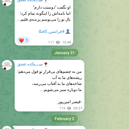
او نگفت "دوستت دارم"
اما نامه‌اش را اینگونه تمام کرد؛
بال تو را می‌بوسم پرنده‌ی قلبم...
👤
#فرانتس_کافکا
❤
1
111
10:48
January 31
🍷
میــــڪده عشق
‏من به چشم‌های بی‌قرارِ تو قول می‌دهم؛
ریشه‌های ما به آب
شاخه‌های ما به آفتاب می‌رسد،
ما دوباره سبز می‌شویم...
-قیصر امین‌پور
119
09:27
February 2