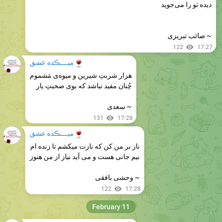
دیده تو را می‌جوید
~ صائب تبریزی
122
17:27
🍷
میــــڪده عشق
هزار شربتِ شیرین و میوه‌ی مَشموم
چُنان مفید نباشد که بوی صحبتِ یار
~ سعدی
131
17:28
🍷
میــــڪده عشق
ناز بر من کن که نازت میکشم تا زنده‌ ام
نیم‌ جانی هست و می‌ آید نیاز از من هنوز
~ وحشی بافقی
122
17:28
February 11