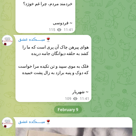
خردمند مردم، چرا غم خورَد؟
~ فردوسی
115
11:41
🍷
میــــڪده عشق
هوای پیرهن چاک آن پری است که ما را
کشد به حلقه دیوانگان جامه دریده
فلک به موی سپید و تن تکیده مرا خواست
که دوک و پنبه برازد به زال پشت خمیده
~ شهریار
109
11:41
February 9
🍷
میــــڪده عشق