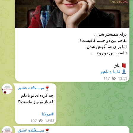
برای همبستر شدن،
تفاهم بین دو جسم کافیست!
اما برای هم آغوش شدن،
تناسب بین دو روح ...
اتاق
#اما_داناهیو
117
13:53
🍷
میــــڪده عشق
چه کرده‌ای تو با دلم
که ناز تو نیاز ماست؟!
#مولانا
107
13:53
🍷
میــــڪده عشق