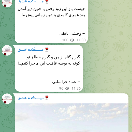
🍷
میــــڪده عشق
چیست باز این زود رفتن یا چنین دیر آمدن
بعد عمری کامدی بنشین زمانی پیش ما
~ وحشی بافقی
100
11:33
🍷
میــــڪده عشق
گیرم گناه از من و گیرم خطا ز تو
کوته به بوسه عاقبت این ماجرا کنیم..!
~ عماد خراسانی
96
11:36
🍷
میــــڪده عشق