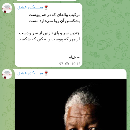
🍷
میــــڪده عشق
ترکیب پیاله‌ای که در هم پیوست
بشکستن آن روا نمی‌دارد مست
چندین سر و پای نازنین از سر و دست
از مهر که پیوست و به کین که شکست
~ خیام
97
10:12
🍷
میــــڪده عشق