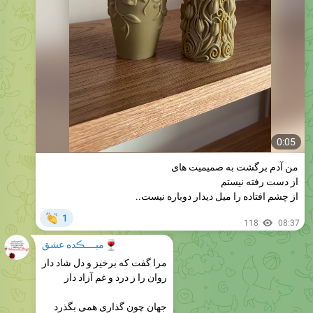
0:05
من آدم برگشت به صمیمیت های
از دست رفته نیستم
از چشم افتاده را میل دیدار دوباره نیست..
👏
1
118
08:37
🍷
میــــڪده عشق
مرا گفت که برخیز و دل شاد دار
روان را ز درد و غم آزاد دار
جهان چون گذاری همی بگذرد