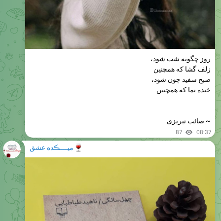
روز چگونه شب شود،
زلف گشا که همچنین
صبح سفید چون شود،
خنده نما که همچنین
~ صائب تبریزی
87
08:37
🍷
میــــڪده عشق