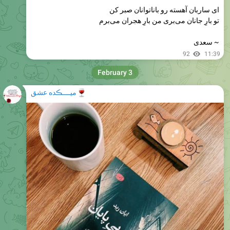
ای ساربان آهسته رو باناتوانان صبر کن
تو بارِ جانان می‌بری من بارِ هجران می‌برم
~ سعدی
92
11:39
February 3
🍷
میــــڪده عشق