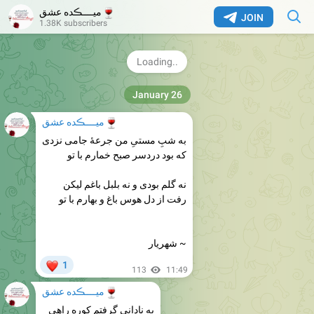
🍷
میــــڪده عشق
JOIN
1.38K subscribers
گاهی خودت را زندگی کن...
#ارنستو_چگوارا
130
12:10
January 26
🍷
میــــڪده عشق
به شبِ مستیِ من جرعۀ جامی نزدی
که بود دردسر صبح خمارم با تو
نه گلم بودی و نه بلبل باغم لیکن
رفت از دل هوس باغ و بهارم با تو
~ شهریار
❤
1
113
11:49
🍷
میــــڪده عشق
به نادانی گرفتم کوره راهی