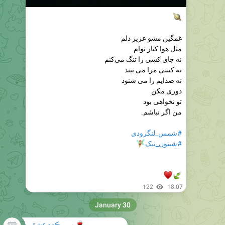

غمگین مشو عزیز دلم
مثل هوا کنار توام
نه جای کسی را تنگ می‌کنم
نه کسی مرا می بیند
نه صدایم را می شنود
دوری مکن
تو نخواهی بود
من اگر نباشم.
#شمس_لنگرودی
🧚‍♀
#شبتون_نیک
♥

122
18:07
January 30
میــــڪده عشق
🍷