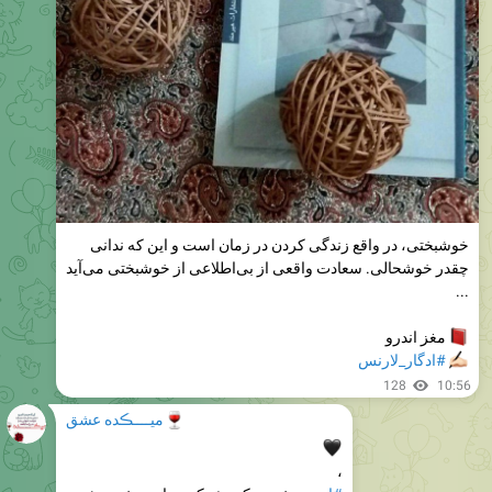
خوشبختى، در واقع زندگى کردن در زمان است و این که ندانى
چقدر خوشحالى. سعادت واقعى از بى‌اطلاعى از خوشبختى مى‌آید
...
مغز اندرو
#ادگار_لارنس
✍
128
10:56
میــــڪده عشق
🍷

،