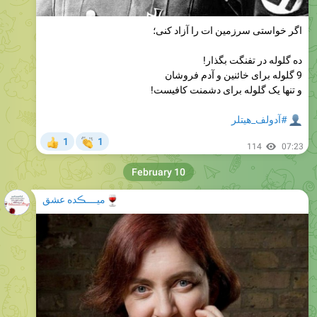
اگر خواستی سرزمین ات را آزاد کنی؛
ده گلوله در تفنگت بگذار!
9 گلوله برای خائنین و آدم فروشان
و تنها یک گلوله برای دشمنت کافیست!
#آدولف_هیتلر
👏
1
1
👍
114
07:23
February 10
🍷
میــــڪده عشق