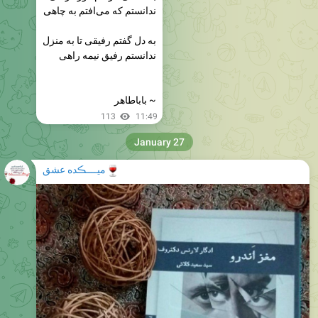
ندانستم که می‌افتم به چاهی
به دل گفتم رفیقی تا به منزل
ندانستم رفیق نیمه راهی
~ باباطاهر
113
11:49
January 27
🍷
میــــڪده عشق