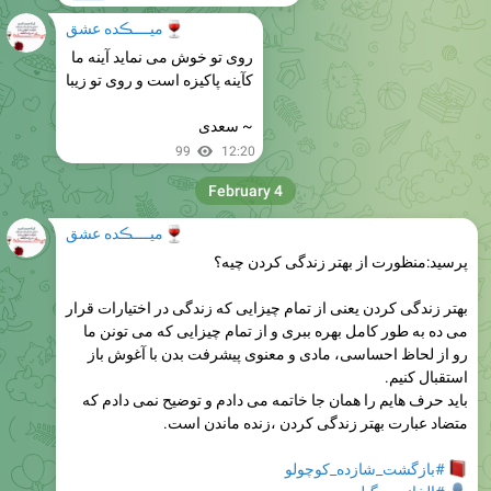
🍷
میــــڪده عشق
روی تو خوش می ​نماید آینه ما
کآینه پاکیزه است و روی تو زیبا
~ سعدی
99
12:20
February 4
🍷
میــــڪده عشق
پرسید:منظورت
از بهتر زندگی کردن چیه؟
بهتر زندگی کردن یعنی از تمام چیزایی که زندگی در اختیارات قرار
می ده به طور کامل بهره ببری و از تمام چیزایی که می تونن ما
رو از لحاظ احساسی، مادی و معنوی پیشرفت بدن با آغوش باز
استقبال کنیم.
باید حرف هایم را همان جا خاتمه می دادم و توضیح نمی دادم که
متضاد عبارت بهتر زندگی کردن ،زنده ماندن است.
#بازگشت_شازده‌_کوچولو