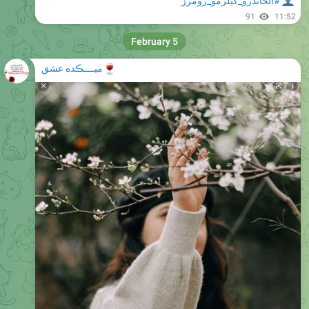
#الخاندرو_گیلرمو_رومرز
91
11:52
February 5
🍷
میــــڪده عشق