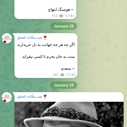
~ هوشنگ ابتهاج
112
17:41
January 28
🍷
میــــڪده عشق
اگر چه هر چه جهانت به دل خریدارند
منت به جان بخرم تا کسی نیفزاید
~ سعدی
101
11:23
January 29
🍷
میــــڪده عشق