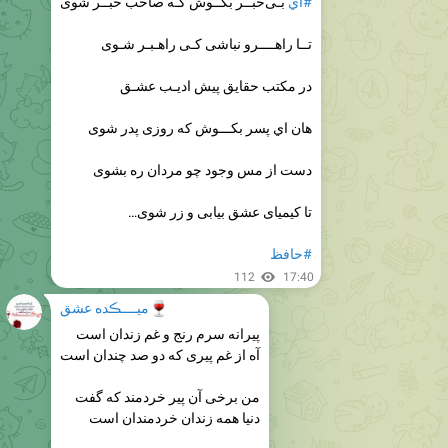
#اي
بـی‌خبــر بکــوش کـه صاحب خبــر شوی
تــا راهــــرو نباشی کـی راهـبـر شـوی
در مکتب حقایق پیش ادیـب عشـق
هان اي پسر بکـــوش که روزی پدر شوی
دست از مس وجود چو مردان ره بشوی
تا کیمیای عشق بیابی و زر شوی…
#حافظ
112
17:40
🍷
میــــڪده عشق
پیرانه سرم رنج و غم زندان است
آه از غم پیری که دو صد چندان است
من برخی آن پیر خردمند که گفت
دنیا همه زندان خردمندان است