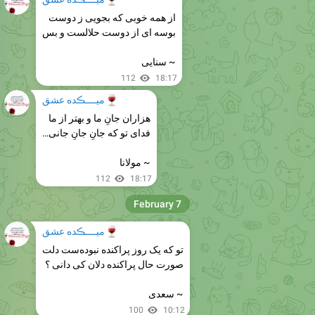
از همه خوبی که بجویی ز دوست
بوسه ای از دوست حلالست و بس
‌~ سنایی
112
18:17
🍷
میــــڪده عشق
هزاران جانِ ما و بهتر از ما
فدای تو که جانِ جانِ جانی…
~ مولانا
112
18:17
February 7
🍷
میــــڪده عشق
تو که یک روز پراکنده نبوده‌ست دلت
صورت حال پراکنده‌ دلان کی دانی ؟
~ سعدی
100
10:12