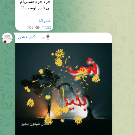
جزء جزء هستی‌ام
بی تاب ِ اوست ♡
#مولانا
106
11:55
🍷
میــــڪده عشق