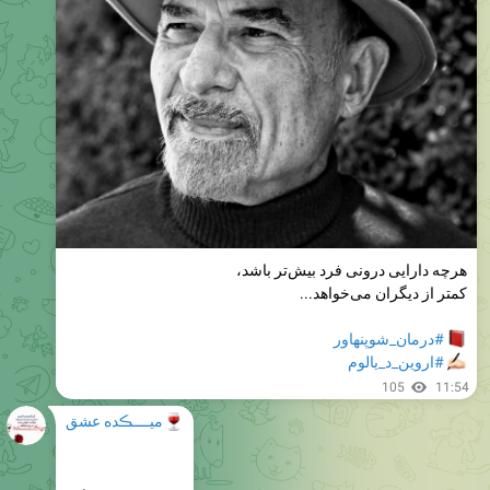
‌هرچه دارایی درونی فرد بیش‌تر باشد،
کمتر از دیگران می‌خواهد...
#درمان_شوپنهاور
✍
#اروین_د_یالوم
105
11:54
🍷
میــــڪده عشق