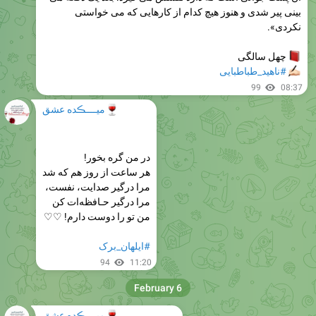
بینی پیر شدی و هنوز هیچ کدام از کارهایی که می خواستی
نکردی».
چهل سالگی
✍
#ناهید_طباطبایی
99
08:37
🍷
میــــڪده عشق
در
من
گره بخور!
هر ساعت از روز هم که شد
مرا درگیر
صدايت
، نفست،
مرا درگير حـافظه‌ات کن
من تو
را دوست دارم
! ♡♡
#ايلهان_برک
94
11:20
February 6
🍷
میــــڪده عشق