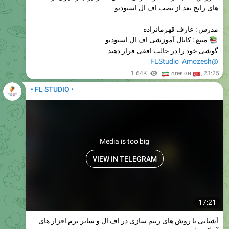
های رایج بعد از نصب اف ال استودیو
مدرس : عارف قهرمانزاده
منبع : کانال آموزشی اف ال استودیو
گوشی خود را در حالت افقی قرار دهید
@FLStudio_Amozesh
🇮
1.64K
🇹
αreғ ɢн
,
23:25
• FL STUDIO •
Media is too big
VIEW IN TELEGRAM
17:21
آشنایی با روش های ریتم سازی در اف ال و سایر نرم افزار های