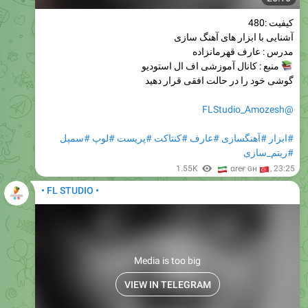
کیفیت :480
آشنایی با ابزار های آهنگ سازی
مدرس : عارف قهرمانزاده
منبع : کانال آموزشی اف ال استودیو
گوشی خود را در حالت افقی قرار دهید
@FLStudio_Amozesh
#سمپل
#لوپ
#پریست
#کنتاکت
#عارف
#آهنگسازی
#ابزار
#ریتم_سازی
🇮
1.55K
🇹
αreғ ɢн
,
23:25
• FL STUDIO •
Media is too big
VIEW IN TELEGRAM