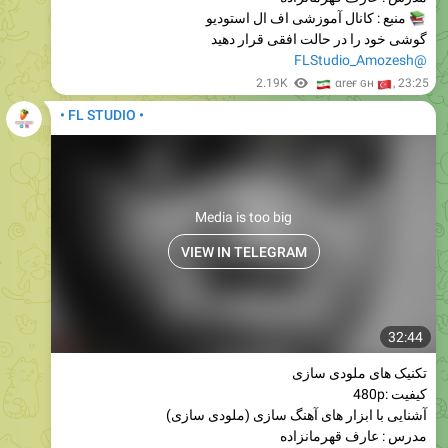
منبع : کانال آموزشی اف ال استودیو
گوشی خود را در حالت افقی قرار دهید
@FLStudio_Amozesh
🇮
2.19K
🇹
αreғ ɢн
,
23:25
• FL STUDIO •
Media is too big
VIEW IN TELEGRAM
32:44
تکنیک های ملودی سازی
کیفیت :480p
آشنایی با ابزار های آهنگ سازی (ملودی سازی)
مدرس : عارف قهرمانزاده