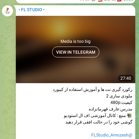
• FL STUDIO •
Media is too big
VIEW IN TELEGRAM
27:40
رکورد گیری نت ها و آموزش استفاده از کیبورد
ملودی سازی 2
کیفیت:480p
مدرس:عارف قهرمانزاده
منبع : کانال آموزشی اف ال استودیو
گوشی خود را در حالت افقی قرار دهید
@FLStudio_Amozesh