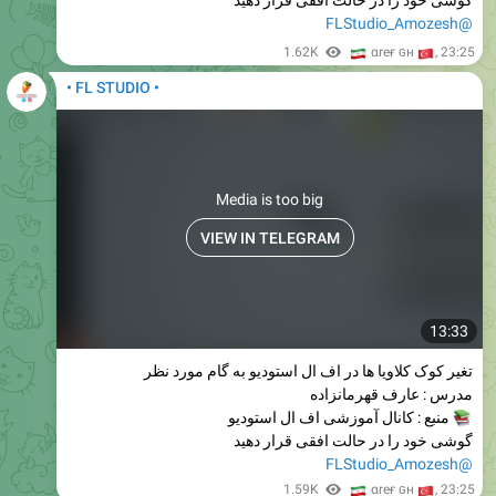
گوشی خود را در حالت افقی قرار دهید
@FLStudio_Amozesh
🇮
1.62K
🇹
αreғ ɢн
,
23:25
• FL STUDIO •
Media is too big
VIEW IN TELEGRAM
13:33
تغیر کوک کلاویا ها در اف ال استودیو به گام مورد نظر
مدرس : عارف قهرمانزاده
منبع : کانال آموزشی اف ال استودیو
گوشی خود را در حالت افقی قرار دهید
@FLStudio_Amozesh
🇮
1.59K
🇹
αreғ ɢн
,
23:25