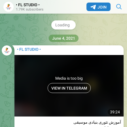
• FL STUDIO •
JOIN
1.79K subscribers
June 4, 2021
• FL STUDIO •
Media is too big
VIEW IN TELEGRAM
39:24
آموزش تئوری بنیادی موسیقی