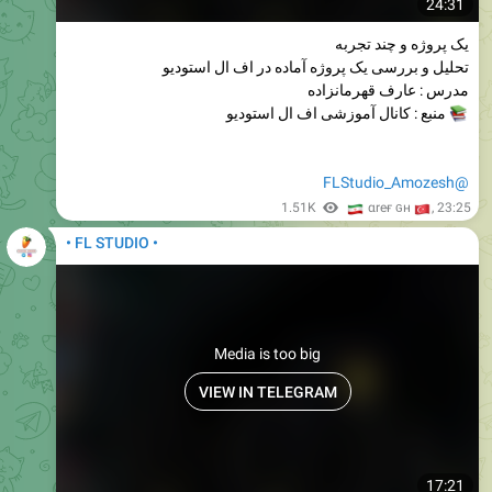
24:31
یک پروژه و چند تجربه
تحلیل و بررسی یک پروژه آماده در اف ال استودیو
مدرس : عارف قهرمانزاده
منبع : کانال آموزشی اف ال استودیو
@FLStudio_Amozesh
🇮
1.51K
🇹
αreғ ɢн
,
23:25
• FL STUDIO •
Media is too big
VIEW IN TELEGRAM
17:21