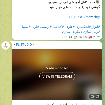
منبع : کانال آموزشی اف ال استودیو
گوشی خود را در حالت افقی قرار دهید
@FLStudio_Amozesh
#سمپل
#لوپ
#پریست
#کنتاکت
#عارف
#آهنگسازی
#ابزار
#ملودی_سازی
#ریتم_سازی
🇮
🇹
2.3K
αreғ ɢн
,
23:25
• FL STUDIO •
Media is too big
VIEW IN TELEGRAM
29:52
مروری بر نحوه ملودی سازی در سبک ها