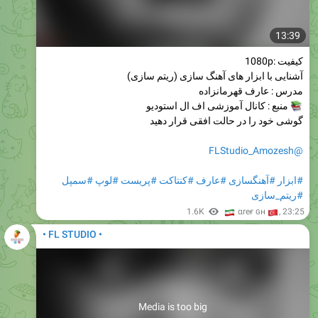
13:39
کیفیت :1080p
آشنایی با ابزار های آهنگ سازی (ریتم سازی)
مدرس : عارف قهرمانزاده
منبع : کانال آموزشی اف ال استودیو
گوشی خود را در حالت افقی قرار دهید
@FLStudio_Amozesh
#سمپل
#لوپ
#پریست
#کنتاکت
#عارف
#آهنگسازی
#ابزار
#ریتم_سازی
🇮
🇹
1.6K
αreғ ɢн
,
23:25
• FL STUDIO •
Media is too big