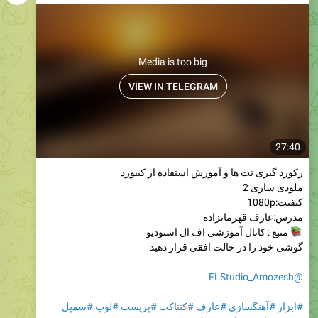
Media is too big
VIEW IN TELEGRAM
27:40
رکورد گیری نت ها و آموزش استفاده از کیبورد
ملودی سازی 2
کیفیت:1080p
مدرس:عارف قهرمانزاده
منبع : کانال آموزشی اف ال استودیو
گوشی خود را در حالت افقی قرار دهید
@FLStudio_Amozesh
#ابزار
#آهنگسازی
#عارف
#کنتاکت
#پریست
#لوپ
#سمپل