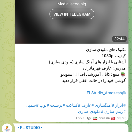
Media is too big
VIEW IN TELEGRAM
32:44
تکنیک های ملودی سازی
کیفیت :1080p
آشنایی با ابزار های آهنگ سازی (ملودی سازی)
مدرس : عارف قهرمانزاده
منبع : کانال آموزشی اف ال استودیو
گوشی خود را در حالت افقی قرار دهید
@FLStudio_Amozesh
#سمپل
#لوپ
#پریست
#کنتاکت
#عارف
#آهنگسازی
#ابزار
#ملودی_سازی
#ریتم_سازی
🇮
1.92K
🇹
αreғ ɢн
,
23:25
• FL STUDIO •