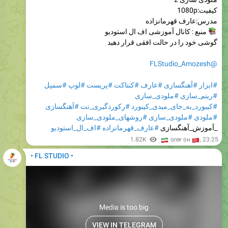
کیفیت:1080p
مدرس:عارف قهرمانزاده
منبع : کانال آموزشی اف ال استودیو
گوشی خود را در حالت افقی قرار دهید
@FLStudio_Amozesh
#سمپل
#لوپ
#پریست
#کنتاکت
#عارف
#آهنگسازی
#ابزار
#ملودی_سازی
#ریتم_سازی
#آهنگسازی
#رکوردگیری_نت
#کیبورد_به_جای_میدی_کیبورد
#روشهای_ملودی_سازی
#ملودی_سازی
#ملودی
#اف_ال_استودیو
#عارف_قهرمانزاده
_آموزش_آهنگسازی
🇮
1.82K
🇹
αreғ ɢн
,
23:25
• FL STUDIO •
Media is too big
VIEW IN TELEGRAM