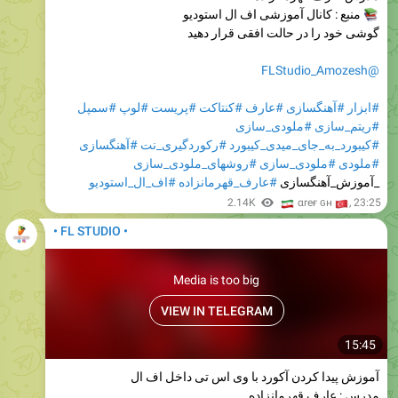
منبع : کانال آموزشی اف ال استودیو
گوشی خود را در حالت افقی قرار دهید
@FLStudio_Amozesh
#سمپل
#لوپ
#پریست
#کنتاکت
#عارف
#آهنگسازی
#ابزار
#ملودی_سازی
#ریتم_سازی
#آهنگسازی
#رکوردگیری_نت
#کیبورد_به_جای_میدی_کیبورد
#روشهای_ملودی_سازی
#ملودی_سازی
#ملودی
#اف_ال_استودیو
#عارف_قهرمانزاده
_آموزش_آهنگسازی
🇮
2.14K
🇹
αreғ ɢн
,
23:25
• FL STUDIO •
Media is too big
VIEW IN TELEGRAM
15:45
آموزش پیدا کردن آکورد با وی اس تی داخل اف ال
مدرس : عارف قهرمانزاده