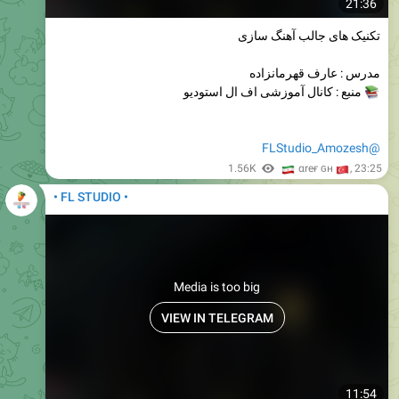
21:36
تکنیک های جالب آهنگ سازی
مدرس : عارف قهرمانزاده
منبع : کانال آموزشی اف ال استودیو
@FLStudio_Amozesh
🇮
1.56K
🇹
αreғ ɢн
,
23:25
• FL STUDIO •
Media is too big
VIEW IN TELEGRAM
11:54