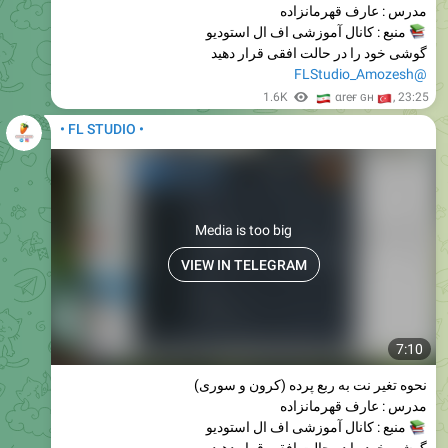
مدرس : عارف قهرمانزاده
منبع : کانال آموزشی اف ال استودیو
گوشی خود را در حالت افقی قرار دهید
@FLStudio_Amozesh
🇮
🇹
1.6K
αreғ ɢн
,
23:25
• FL STUDIO •
Media is too big
VIEW IN TELEGRAM
7:10
نحوه تغیر نت به ربع پرده (کرون و سوری)
مدرس : عارف قهرمانزاده
منبع : کانال آموزشی اف ال استودیو