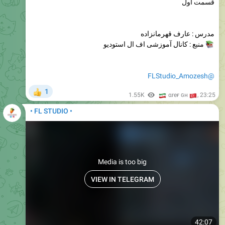
قسمت اول
مدرس : عارف قهرمانزاده
منبع : کانال آموزشی اف ال استودیو
@FLStudio_Amozesh
1
👍
🇮
1.55K
🇹
αreғ ɢн
,
23:25
• FL STUDIO •
Media is too big
VIEW IN TELEGRAM
42:07