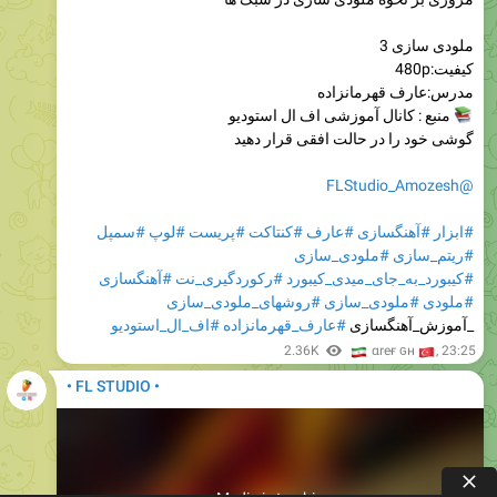
ملودی سازی 3
کیفیت:480p
مدرس:عارف قهرمانزاده
منبع : کانال آموزشی اف ال استودیو
گوشی خود را در حالت افقی قرار دهید
@FLStudio_Amozesh
#سمپل
#لوپ
#پریست
#کنتاکت
#عارف
#آهنگسازی
#ابزار
#ملودی_سازی
#ریتم_سازی
#آهنگسازی
#رکوردگیری_نت
#کیبورد_به_جای_میدی_کیبورد
#روشهای_ملودی_سازی
#ملودی_سازی
#ملودی
#اف_ال_استودیو
#عارف_قهرمانزاده
_آموزش_آهنگسازی
🇮
2.36K
🇹
αreғ ɢн
,
23:25
• FL STUDIO •