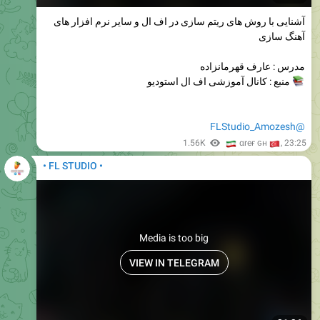
آشنایی با روش های ریتم سازی در اف ال و سایر نرم افزار های
آهنگ سازی
مدرس : عارف قهرمانزاده
منبع : کانال آموزشی اف ال استودیو
@FLStudio_Amozesh
🇮
1.56K
🇹
αreғ ɢн
,
23:25
• FL STUDIO •
Media is too big
VIEW IN TELEGRAM