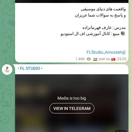
واقعیت های دنیای موسیقی
و پاسخ به سوالات شما عزیزان
مدرس : عارف قهرمانزاده
منبع : کانال آموزشی اف ال استودیو
@FLStudio_Amozesh
🇮
1.46K
🇹
αreғ ɢн
,
23:25
• FL STUDIO •
Media is too big
VIEW IN TELEGRAM