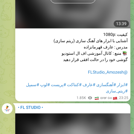
13:39
کیفیت :1080p
آشنایی با ابزار های آهنگ سازی (ریتم سازی)
مدرس : عارف قهرمانزاده
منبع : کانال آموزشی اف ال استودیو
گوشی خود را در حالت افقی قرار دهید
@FLStudio_Amozesh
#سمپل
#لوپ
#پریست
#کنتاکت
#عارف
#آهنگسازی
#ابزار
#ریتم_سازی
🇮
1.85K
🇹
αreғ ɢн
,
23:25
• FL STUDIO •