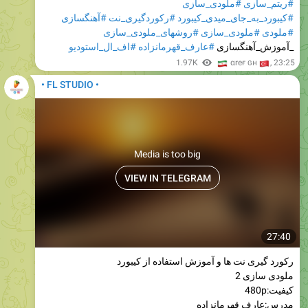
#ملودی_سازی
#ریتم_سازی
#آهنگسازی
#رکوردگیری_نت
#کیبورد_به_جای_میدی_کیبورد
#روشهای_ملودی_سازی
#ملودی_سازی
#ملودی
#اف_ال_استودیو
#عارف_قهرمانزاده
_آموزش_آهنگسازی
🇮
1.97K
🇹
αreғ ɢн
,
23:25
• FL STUDIO •
Media is too big
VIEW IN TELEGRAM
27:40
رکورد گیری نت ها و آموزش استفاده از کیبورد
ملودی سازی 2
کیفیت:480p
مدرس:عارف قهرمانزاده