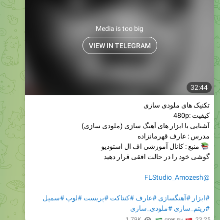
Media is too big
VIEW IN TELEGRAM
32:44
تکنیک های ملودی سازی
کیفیت :480p
آشنایی با ابزار های آهنگ سازی (ملودی سازی)
مدرس : عارف قهرمانزاده
منبع : کانال آموزشی اف ال استودیو
گوشی خود را در حالت افقی قرار دهید
@FLStudio_Amozesh
#سمپل
#لوپ
#پریست
#کنتاکت
#عارف
#آهنگسازی
#ابزار
#ملودی_سازی
#ریتم_سازی
🇮
1.79K
🇹
αreғ ɢн
,
23:25