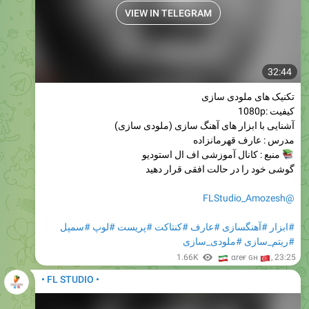
VIEW IN TELEGRAM
32:44
تکنیک های ملودی سازی
کیفیت :1080p
آشنایی با ابزار های آهنگ سازی (ملودی سازی)
مدرس : عارف قهرمانزاده
منبع : کانال آموزشی اف ال استودیو
گوشی خود را در حالت افقی قرار دهید
@FLStudio_Amozesh
#سمپل
#لوپ
#پریست
#کنتاکت
#عارف
#آهنگسازی
#ابزار
#ملودی_سازی
#ریتم_سازی
🇮
1.66K
🇹
αreғ ɢн
,
23:25
• FL STUDIO •