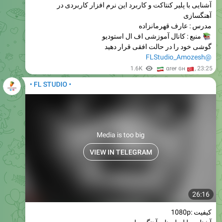
آشنایی با پلیر کنتاکت و کاربرد این نرم افزار کاربردی در
آهنگسازی
مدرس : عارف قهرمانزاده
منبع : کانال آموزشی اف ال استودیو
گوشی خود را در حالت افقی قرار دهید
@FLStudio_Amozesh
🇮
🇹
1.6K
αreғ ɢн
,
23:25
• FL STUDIO •
Media is too big
VIEW IN TELEGRAM
26:16
کیفیت :1080p