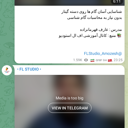
6:11
شناسایی آسان گام ها روی دسته گیتار
بدون نیاز به محاسبات گام شناسی
مدرس : عارف قهرمانزاده
منبع : کانال آموزشی اف ال استودیو
@FLStudio_Amozesh
🇮
1.59K
🇹
αreғ ɢн
,
23:25
• FL STUDIO •
Media is too big
VIEW IN TELEGRAM