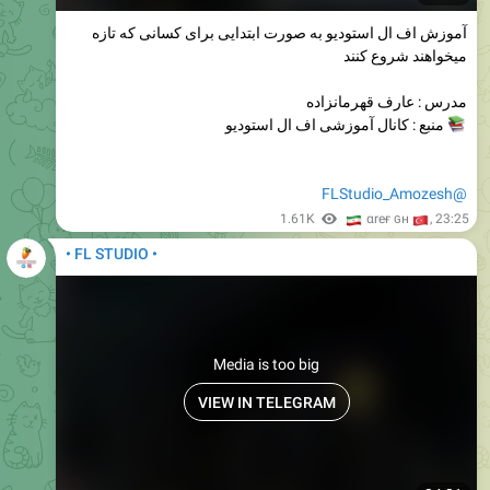
آموزش اف ال استودیو به صورت ابتدایی برای کسانی که تازه
میخواهند شروع کنند
مدرس : عارف قهرمانزاده
منبع : کانال آموزشی اف ال استودیو
@FLStudio_Amozesh
🇮
1.61K
🇹
αreғ ɢн
,
23:25
• FL STUDIO •
Media is too big
VIEW IN TELEGRAM