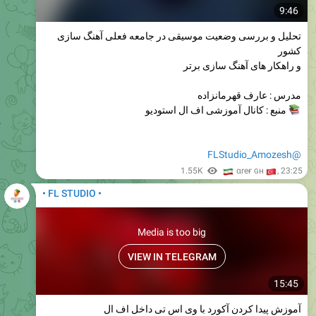
9:46
تحلیل و بررسی وضعیت موسیقی در جامعه فعلی آهنگ سازی
کشور
و راهکار های آهنگ سازی برتر
مدرس : عارف قهرمانزاده
منبع : کانال آموزشی اف ال استودیو
@FLStudio_Amozesh
🇮
1.55K
🇹
αreғ ɢн
,
23:25
• FL STUDIO •
Media is too big
VIEW IN TELEGRAM
15:45
آموزش پیدا کردن آکورد با وی اس تی داخل اف ال