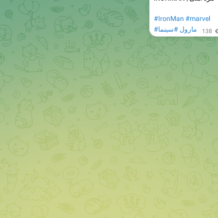
#IronMan
#marvel
#مارول
#سینما
138