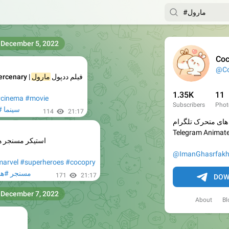
December 5, 2022
Coc
@Co
ercenary
|
مارول
فیلم ددپول
1.35K
11
cinema
#movie
Subscribers
Phot
#سینما
ف
114
21:17
های متحرک تلگرام
Telegram Animate
استیکر مسنجر ه
@ImanGhasrfakh
arvel
#superheroes
#cocopry
#مسنجر
های
171
21:17
DOW
December 7, 2022
About
Bl