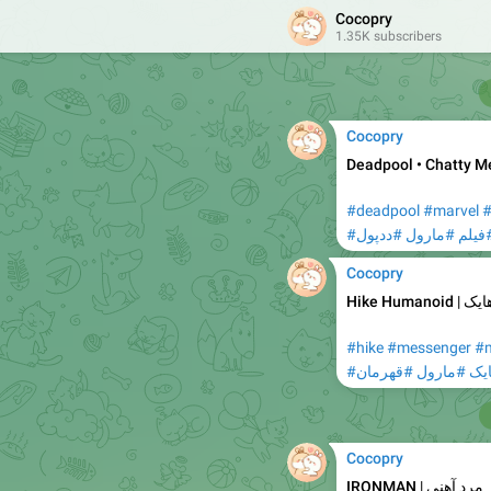
Cocopry
1.35K subscribers
Cocopry
Deadpool • Chatty M
#deadpool
#marvel
#
#یلم
#مارول
#ددپول
Cocopry
Hike Humanoid
|
ایک
#hike
#messenger
#m
#ک
#مارول
#قهرمان
Cocopry
IRONMAN
|
مرد آهنی