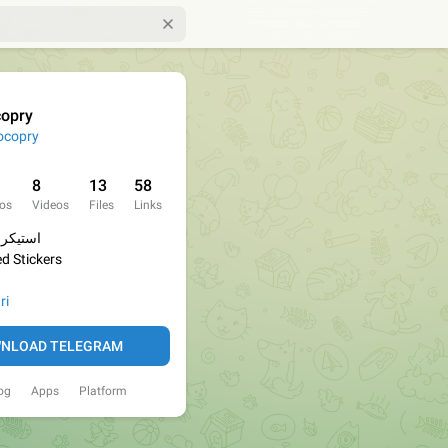
opry
copry
8
13
58
os
Videos
Files
Links
استیکر 
d Stickers
ri
NLOAD TELEGRAM
og
Apps
Platform