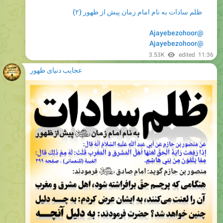
VIEW IN TELEGRAM
3.07K
07:56
عجایب دنیای ظهور
Please open Telegram to view this post
VIEW IN TELEGRAM
3.72K
edited
09:07
December 2, 2025
عجایب دنیای ظهور
Please open Telegram to view this post
VIEW IN TELEGRAM
4.56K
08:16
عجایب دنیای ظهور
Please open Telegram to view this post
VIEW IN TELEGRAM