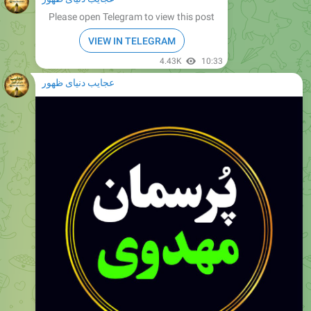
VIEW IN TELEGRAM
4.43K
10:33
عجایب دنیای ظهور
Please open Telegram to view this post
VIEW IN TELEGRAM
4.42K
11:19
November 12, 2025
عجایب دنیای ظهور
Please open Telegram to view this post
VIEW IN TELEGRAM
3.53K
edited
11:36
عجایب دنیای ظهور
Please open Telegram to view this post
VIEW IN TELEGRAM