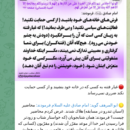
غبار فتنه به کسی که در خانه خود بنشیند و از کسی حمایت
نکند ضرری نمی‌رساند
ابو المرهف گويد: امام صادق عليه السلام فرمودند:
محاضير
(اسبان تندرو در مسابقه) هلاك شدند. عرض كردم محاضير
چيست‌؟ فرمودند: همان شتابجويان (كه خواستار شتاب و زودتر
فرا رسيدن امر خدا از موعد مقرّر آن شدند) و مقرّبون (كسانی‌ كه
قائلند فرج نزديك است) نجات يافتند، و قلعه بر پی‌‌ها و ميخ‌هايش
استوار ماند.