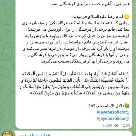
امام رضا عليه‌السلام فرمودند:
زمانی که قائم علیه السلام قیام کند، هرگاه یکی از مؤمنان نیازی
پیدا کند، قائم برخی از فرشتگان را برای آوردنش می‌فرستد؛ آن
فرشته نیز مؤمن را حمل كرده تا نزد قائم بیاورد تا نیازش را به
ایشان عرضه كند؛ پس قائم خواسته‌اش را برآورده می‌سازد و
فرشته او را باز گرداند. برخی از مؤمنان در ابرها سیر می‌کنند و
برخی از آنها با فرشتگان پرواز می‌کنند و برخی با فرشتگان راه
می‌روند
و برخى از آنها از فرشتگان سبقت می‌گیرند.
إذَا قَامَ اَلقَائِمُ فَإذَا أَرَادَ وَاحِدُ حَاجَةً أرسَلَ اَلقَائِمُ مِنْ بَعْضِ اَلْمَلاَئكَة
أَنْ يَحْمِلَهُ فَيَحمِلُهُ اَلمَلَكُ حَتّی‌ يَأتِيَ اَلقَائِمَ فَيَقْضِيَ حَاجَتَهُ ثُمَّ يَردَّهُ وَ
مِنَ اَلمؤمِنِينَ مَنْ يَسِيرُ فِي السَّحَابِ وَ مِنْهُمْ مَنْ يَطِيرُ مَعَ اَلمَلاَئكَة وَ
مِنْهُمْ مَنْ يَمشِي مَعَ اَلمَلاَئكَة مَشْياً وَ مِنهُمْ مَنْ يَسْبِقُ اَلمَلاَئِكَةَ
دلائل الإمامة،ص۴۵۴
@Ajayebezohoor
@Ajayebezohoor
6.05K
12:33
عجایب دنیای ظهور