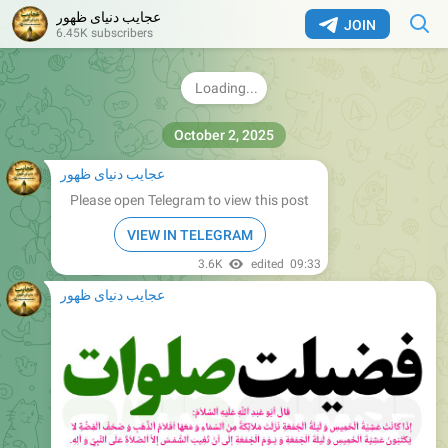
عجایب دنیای ظهور
JOIN
کتاب سُليم، ج ۲، ص ۸۵۸
6.45K subscribers
@Ajayebezohoor
@Ajayebezohoor
3.24K
09:22
عجایب دنیای ظهور
Please open Telegram to view this post
VIEW IN TELEGRAM
3.6K
edited
09:33
عجایب دنیای ظهور