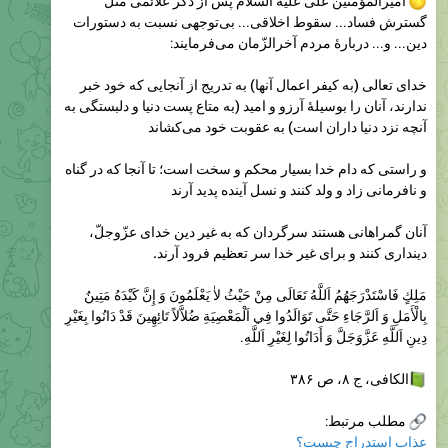
خدای‌ تعالی‌ (به کیفر اعمال آنها) به تدريج از آنجایی‌ كه خود خبر
ندارند، آنان را بوسيلۀ آرزو و اميد (به متاع پست دنيا و دلبستگی‌ به
آنچه نزد دنيا داران است) به عقوبت خود می‌كشاند
و راستی‌ كه دام خدا بسيار محكم و سخت است؛ تا آنجا كه در گناه
و نافرمانی‌ زاد و ولد كنند و نسل آينده پديد آرند
آنان گمراهانی‌ هستند سرگردان كه به غير دين خدای‌ عزّوجلّ،
دينداری‌ كنند و برای‌ غير خدا سر تعظيم فرود آرند.
مَلِكٍ فَاسْتَدْرَجَهُمُ اَللَّهُ تَعَالَی‌ مِنْ حَيْثُ لاٰ يَعْلَمُونَ وَ إِنَّ كَيْدَهُ مَتِينٌ
بِالْأَمَلِ وَ اَلرَّجَاءِ حَتَّی‌ تَوَالَدُوا فِي اَلْمَعْصِيَةِ ضُلاَّلاً تَائِهِينَ قَدْ دَانُوا بِغَيْرِ
دِينِ اَللَّهِ عَزَّوَجَلَّ وَ أَدَانُوا لِغَيْرِ اَللَّهِ.
الکافی، ج ۸، ص ۳۸۶
مطلب مرتبط:
عذاب استدراج چیست؟
@Ajayebezohoor