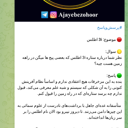
4.38K
edited
11:41
عجایب دنیای ظهور
عجایب دنیای ظهور
فتنهٔ سادات پیش از ظهور (۱)
🌕
ابان بن تغلب گويد: شنيدم امام صادق عليه السلام مى‌فرمایند: زمانی که پرچم حقّ ظاهر ‏شود، اهل مشرق و مغرب آن را لعن مى‏كنند، آيا مى‌دانى چرا چنين مى‌كنند؟ گفتم: خیر! فرمودند: به خاطر آنچه كه مردم پيش از خروج او از اهل بیت او…
Please open Telegram to view this post
VIEW IN TELEGRAM
4.22K
12:21
عجایب دنیای ظهور
Please open Telegram to view this post
VIEW IN TELEGRAM
5.26K
14:01
November 14, 2025
عجایب دنیای ظهور
Please open Telegram to view this post
VIEW IN TELEGRAM