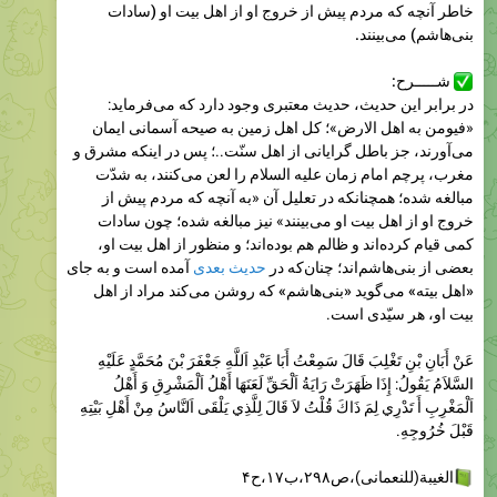
Please open Telegram to view this post
VIEW IN TELEGRAM
3.84K
14:15
عجایب دنیای ظهور
Please open Telegram to view this post
VIEW IN TELEGRAM
4.43K
14:55
عجایب دنیای ظهور
Please open Telegram to view this post
VIEW IN TELEGRAM
4.2K
16:12
December 1, 2025
عجایب دنیای ظهور
Please open Telegram to view this post