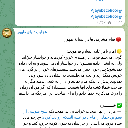
@Ajayebezohoor
4.37K
11:32
عجایب دنیای ظهور
قیام مشرقی ها در آستانهٔ ظهور
امام باقر عليه السلام فرمودند:
گویى مى‌بينم قومى در مشرق خروج كرده‏اند و خواستار حقّ‌اند
ولى به ايشان داده نمى‏شود؛ باز خواستار آن مى‌شوند و به آنان داده
نمى‌شود؛ پس چون چنين مى‌بينند شمشيرهاى خود را بر گردن‌های
خويش مى‏گذارند و آنچه مى‌طلبیدند به ايشان داده شود ولى
نمی‌پذیرندش تا اينكه قيام نمايند و آن را به كسى ندهند مگر به
صاحب شما! کشته‌های آنها شهيدند. هشــدار! که اگر من آن زمان
را درک مى‌کردم حتماً جانم را براى صاحب اين امر نگه مى‌داشتم.
شـــــــرح:
مراد از آنها اصحاب خراسانی‌اند؛ همچنانکه
شیخ طوسی از
نعیم بن حماد از امام باقر علیه السلام روایت کرده:
«پرچم های
سیاه فرود می‌آیند تا از خراسان به سوی کوفه خروج کنند و چون
مهدی ظهور نمود برایش بیعت می‌فرستند»
و از آن استفاده
می‌شود که خروج خراسانی نزدیک به ظهور امام مهدی علیه