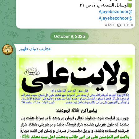
@Ajayebezohoor
4.69K
10:10
October 9, 2025
عجایب دنیای ظهور