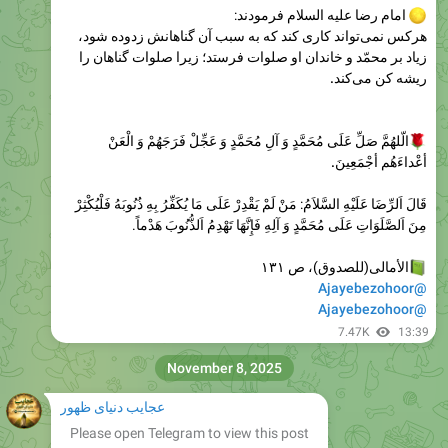
زياد بر محمّد و خاندان او صلوات فرستد؛ زيرا صلوات گناهان را
ريشه كن مى‌كند.
الّلهُمَّ صَلِّ عَلَی مُحَمَّدٍ وَ آلِ مُحَمَّدٍ وَ عَجِّلْ فَرَجَهُمْ وَ الْعَنْ
أعْداءَهُم أجْمَعِینَ.
قَالَ اَلرِّضَا عَلَيْهِ السَّلاَمُ: مَنْ لَمْ يَقْدِرْ عَلَی‌ مَا يُكَفِّرُ بِهِ ذُنُوبَهُ فَلْيُكْثِرْ
مِنَ اَلصَّلَوَاتِ عَلَی‌ مُحَمَّدٍ وَ آلِهِ فَإِنَّهَا تَهْدِمُ اَلذُّنُوبَ هَدْماً.
الأمالی(للصدوق)، ص ۱۳۱
@Ajayebezohoor
@Ajayebezohoor
7.47K
13:39
November 8, 2025
عجایب دنیای ظهور
Please open Telegram to view this post
VIEW IN TELEGRAM