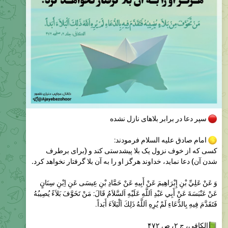
سپر دعا در برابر بلاهای نازل‌ نشده
امام صادق علیه السلام فرمودند:
کسی که از خوف نزول یک بلا پیشدستی کند و (برای برطرف
شدن آن) دعا نماید، خداوند هرگز او را به آن بلا گرفتار نخواهد کرد.
وَ عَنْ عَلِيِّ بْنِ إِبْرَاهِيمَ عَنْ أَبِيهِ عَنْ حَمَّادِ بْنِ عِيسَی‌ عَنِ اِبْنِ سِنَانٍ
عَنْ عَنْبَسَةَ عَنْ أَبِي عَبْدِ اَللَّهِ عَلَيْهِ اَلسَّلاَمُ قَالَ: مَنْ تَخَوَّفَ بَلاَءً يُصِيبُهُ
فَتَقَدَّمَ فِيهِ بِالدُّعَاءِ لَمْ يُرِهِ اَللَّهُ ذَلِكَ اَلْبَلاَءَ أَبَداً.
الکافی، ج ۲، ص ۴۷۲
وسائل الشیعة، ج ۷، ص ۴۱
@Ajayebezohoor