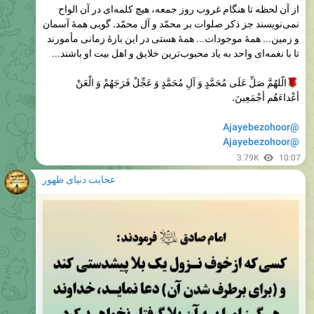
و زمین... همهٔ موجودات... همهٔ هستی در این بازهٔ زمانی مأمورند
تا با نغمه‌ای واحد به یاد محبوب‌ترین خلایق و اهل بیت او باشند...
الّلهُمَّ صَلِّ عَلَی مُحَمَّدٍ وَ آلِ مُحَمَّدٍ وَ عَجِّلْ فَرَجَهُمْ وَ الْعَنْ
أعْداءَهُم أجْمَعِینَ.
@Ajayebezohoor
@Ajayebezohoor
3.79K
10:07
عجایب دنیای ظهور