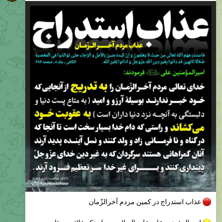
عذاب استدراج در کمین مردم آخرالزّمان
امیرالمؤمنین علی علیه السلام پس از ذکر علائمی مثل
گسترش فساد... سقوط اخلاقی... بی‌توجهی نسبت به دستورات
دین... و... دربارهٔ مردم آخرالزّمان می‌فرمایند: