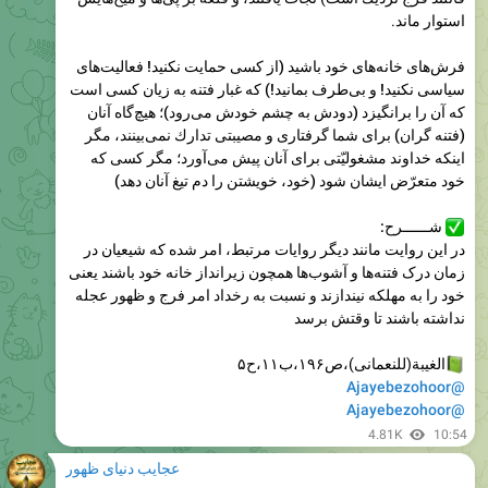
فرش‌های خانه‌های‌ خود باشيد (از کسی حمایت نکنید! فعاليت‌های‌
سياسی‌ نكنيد! و بی‌‌طرف بمانيد!) كه غبار فتنه به زيان كسی‌ است
كه آن را برانگيزد (دودش به چشم خودش می‌رود)؛ هيچ‌گاه آنان
(فتنه گران) برای‌ شما گرفتاری‌ و مصيبتی‌ تدارك نمی‌‌بينند، مگر
اينكه خداوند مشغوليّتی‌ برای‌ آنان پيش می‌‌آورد؛ مگر كسی‌ كه
خود متعرّض ايشان شود (خود، خويشتن را دم تيغ آنان دهد)
شــــــرح:
در این روایت مانند دیگر روایات مرتبط، امر شده که شیعیان در
زمان درک فتنه‌ها و آشوب‌ها همچون زیرانداز خانه خود باشند یعنی
خود را به مهلکه نیندازند
و نسبت به رخداد امر فرج و ظهور عجله
نداشته باشند تا وقتش برسد
الغيبة(للنعمانی)،ص۱۹۶،ب۱۱،ح۵
@Ajayebezohoor
@Ajayebezohoor
4.81K
10:54
عجایب دنیای ظهور