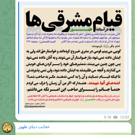
5.1K
12:02
عجایب دنیای ظهور