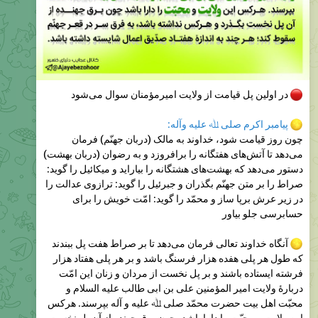
در اولین پل قیامت از ولایت امیرمؤمنان سوال می‌شود
پيامبر اکرم صلی ﷲ علیه وآله:
چون روز قیامت شود، خداوند به مالک (دربان جهنّم) فرمان
می‌دهد تا آتش‌های هفتگانه را برافروزد و به رضوان (دربان بهشت)
دستور می‌دهد که بهشت‌های هشتگانه را بیاراید و میکائیل را گوید:
صراط را بر متن جهنّم بگذران و جبرئیل را گوید: ترازوی عدالت را
در زیر عرش برپا ساز و محمّد را گوید: امّت خویش را برای
حسابرسی جلو بیاور
آنگاه
خداوند تعالی‌ فرمان می‌دهد تا بر صراط هفت پل ببندند
که طول هر پلی هفده هزار فرسنگ باشد و بر هر پلی هفتاد هزار
فرشته ایستاده باشند و بر پل نخست از مردان و زنان این امّت
دربارهٔ ولایت امير المؤمنين علی بن ابی طالب علیه السلام و
محبّت اهل بیت حضرت محمّد صلی ﷲ علیه و آله بپرسند. هرکس
این ولایت و محبّت را دارا باشد، چون برق جهنده از آن پل نخست
بگذرد و هرکس اهل بیت پیامبر را دوست نداشته باشد به فرق سر
در قعر جهنّم سقوط کند؛ هرچند به اندازۀ هفتاد صدیق اعمال