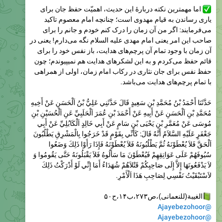
می‌فرمایند: اگر من آن زمان را درک کنم خودم و جانم را برای
صاحب این امر یعنی امام مهدی علیه السلام نگه می‌دارم! یعنی در
آن زمان با وجود تمام آن پرچم‌های هدایت، باز نفس خود را برای
قائم حفظ می‌کردم و به این لشکرهای هدایت هم نمیپیوندم؛ چون
حفظ نفس برای جان نثاری در رکاب امام زمان، اولی از همراهی
با تمام پرچم‌های هدایت می‌باشد.
حَدَّثَنَا أَحْمَدُ بْنُ مُحَمَّدِ بْنِ سَعِيدٍ قَالَ حَدَّثَنِي عَلِيُّ بْنُ اَلْحَسَنِ عَنْ أَخِيهِ
مُحَمَّدِ بْنِ اَلْحَسَنِ عَنْ أَبِيهِ عَنْ أَحْمَدَ بْنِ عُمَرَ اَلْحَلَبِيِّ عَنِ اَلْحُسَيْنِ بْنِ
مُوسَی‌ عَنْ مُعَمَّرِ بْنِ يَحْيَی‌ بْنِ سَامٍ عَنْ أَبِي خَالِدٍ اَلْكَابُلِيِّ عَنْ أَبِي
جَعْفَرٍ عَلَيْهِ السَّلاَمُ أَنَّهُ قَالَ: كَأَنِّي بِقَوْمٍ قَدْ خَرَجُوا بِالْمَشْرِقِ يَطْلُبُونَ
اَلْحَقَّ فَلاَ يُعْطَوْنَهُ ثُمَّ يَطْلُبُونَهُ فَلاَ يُعْطَوْنَهُ فَإِذَا رَأَوْا ذَلِكَ وَضَعُوا
سُيُوفَهُمْ عَلَی‌ عَوَاتِقِهِمْ فَيُعْطَوْنَ مَا سَأَلُوهُ فَلاَ يَقْبَلُونَهُ حَتَّی‌ يَقُومُوا وَ
لاَ يَدْفَعُونَهَا إِلاَّ إِلَی‌ صَاحِبِكُمْ قَتْلاَهُمْ شُهَدَاءُ أَمَا إِنِّي لَوْ أَدْرَكْتُ ذَلِكَ
لاَسْتَبْقَيْتُ نَفْسِي لِصَاحِبِ هَذَا اَلْأَمْرِ.
الغيبة(للنعمانی)،ص۲۷۳،ب۱۴،ح۵۰
@Ajayebezohoor
@Ajayebezohoor