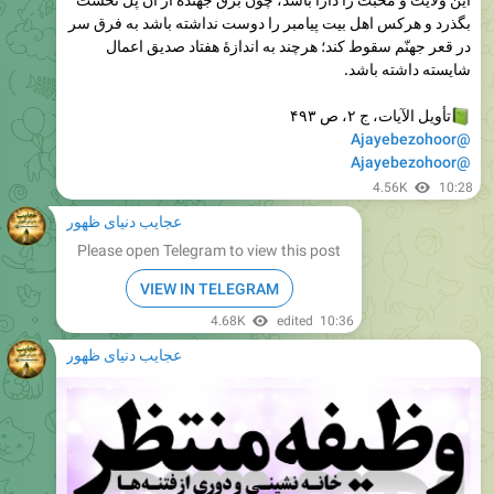
شایسته داشته باشد.
تأويل الآيات، ج ۲، ص ۴۹۳
@Ajayebezohoor
@Ajayebezohoor
4.56K
10:28
عجایب دنیای ظهور
Please open Telegram to view this post
VIEW IN TELEGRAM
4.68K
edited
10:36
عجایب دنیای ظهور