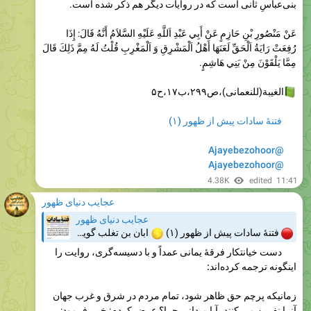
Please open Telegram to view this post
VIEW IN TELEGRAM
2.79K
06:18
عجایب دنیای ظهور
Please open Telegram to view this post
VIEW IN TELEGRAM
2.58K
edited
06:29
عجایب دنیای ظهور
Please open Telegram to view this post
VIEW IN TELEGRAM
2.83K
07:14
عجایب دنیای ظهور
Please open Telegram to view this post
VIEW IN TELEGRAM
3.47K
07:40