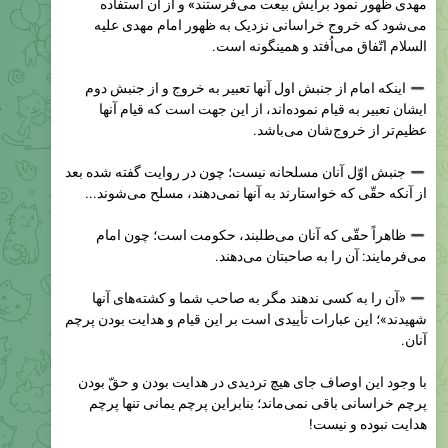
السلام اتّفاق می‌اُفتد و همینگونه است.
اینکه امام از جنبش اول آنها تعبیر به خروج و از جنبش دوم
ایشان تعبیر به قیام نموده‌اند، از این جهت است که قیام آنها
عظیم‌تر از خروج‌شان می‌باشد.
جنبش اوّل آنان مسلحانه نیست؛ چون در روایت گفته شده بعد
از آنکه حقّی که خواستارند به آنها نمی‌دهند، مسلح می‌شوند...
ظاهراً حقّی که آنان می‌طلبند،
حکومت است؛ چون امام
می‌فرمایند: آن را به صاحبتان می‌دهند.
«آن را به كسى ندهند مگر به صاحب شما و کشته‌های آنها
شهیدند»؛ این عبارات تأییدی است بر این قیام و هدایت بودن پرچم
آنان.
با وجود این اوصاف جای هیچ تردیدی در هدایت بودن و حقّ بودن
پرچم خراسانی باقی نمی‌ماند؛ بنابراین پرچم یمانی تنها پرچم
هدایت نبوده و نیست!
اما مهمترین نکته دربارهٔ این حدیث، اهمیّت حفظ جان برای
یاری رساندن به قیام مهدوی است؛ چنانچه امام معصوم تاکید