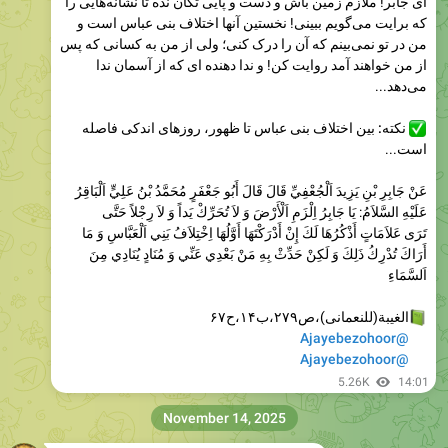
Please open Telegram to view this post
VIEW IN TELEGRAM
5.87K
11:36
عجایب دنیای ظهور
Please open Telegram to view this post
VIEW IN TELEGRAM
6.46K
15:19
December 24, 2025
عجایب دنیای ظهور
Please open Telegram to view this post
VIEW IN TELEGRAM
4.14K
13:35
عجایب دنیای ظهور
Please open Telegram to view this post