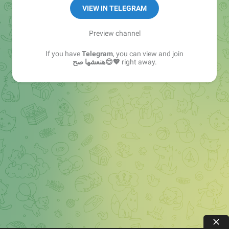
للتواصل معنا http://moslmaaaa.sarhne.com
VIEW IN TELEGRAM
رابط الدعوة:-
https://xn--
Preview channel
r1a.website/joinchat/AAAAAEBZLVf_SQ1SYNDgSw
If you have
Telegram
, you can view and join
هنعشها صح😊💖
right away.