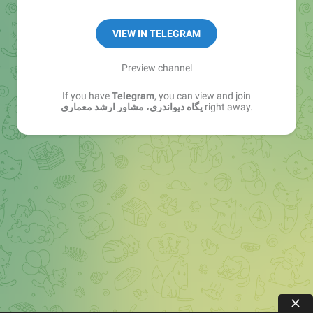
هدفمند هستی، همراه ما باش.
لینک ربات پرسش و پاسخ:
VIEW IN TELEGRAM
@Porsesh_o_pasokh_bot
Preview channel
If you have
Telegram
, you can view and join
right away.
پگاه دیواندری، مشاور ارشد معماری